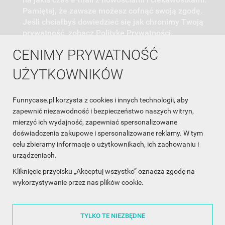
Pamiętaj, że zawsze możesz cofnąć swoją zgodę.
Jeśli chciałbyś dowiedzieć się jak chronimy Twoją
prywatność, zobacz Politykę Prywatności.
CENIMY PRYWATNOŚĆ
UŻYTKOWNIKÓW
Funnycase.pl korzysta z cookies i innych technologii, aby
INFORMACJA O SKLEPIE

zapewnić niezawodność i bezpieczeństwo naszych witryn,
mierzyć ich wydajność, zapewniać spersonalizowane
INFORMACJE

doświadczenia zakupowe i spersonalizowane reklamy. W tym
celu zbieramy informacje o użytkownikach, ich zachowaniu i
OBSŁUGA KLIENTA

urządzeniach.
WSPÓŁPRACA

Kliknięcie przycisku „Akceptuj wszystko” oznacza zgodę na
wykorzystywanie przez nas plików cookie.
ŚLEDŹ NAS NA FACEBOOKU

TYLKO TE NIEZBĘDNE