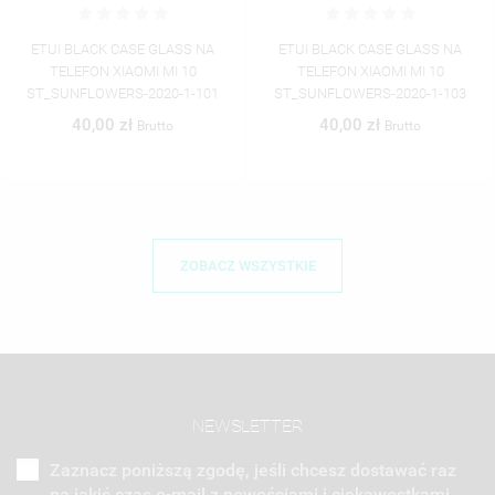
ETUI BLACK CASE GLASS NA
ETUI BLACK CASE GLASS NA
TELEFON XIAOMI MI 10
TELEFON XIAOMI MI 10
ST_SUNFLOWERS-2020-1-101
ST_SUNFLOWERS-2020-1-103
40,00 zł
40,00 zł
Brutto
Brutto
ZOBACZ WSZYSTKIE
NEWSLETTER
Zaznacz poniższą zgodę, jeśli chcesz dostawać raz
na jakiś czas e-mail z nowościami i ciekawostkami.