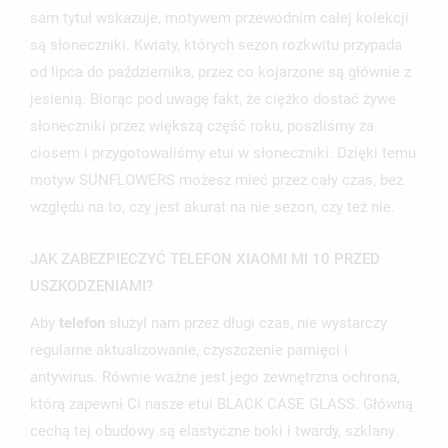
sam tytuł wskazuje, motywem przewodnim całej kolekcji
są słoneczniki. Kwiaty, których sezon rozkwitu przypada
od lipca do października, przez co kojarzone są głównie z
jesienią. Biorąc pod uwagę fakt, że ciężko dostać żywe
słoneczniki przez większą część roku, poszliśmy za
ciosem i przygotowaliśmy etui w słoneczniki. Dzięki temu
motyw SUNFLOWERS możesz mieć przez cały czas, bez
względu na to, czy jest akurat na nie sezon, czy też nie.
UTWÓRZ LISTĘ ŻYCZEŃ
ZALOGUJ SIĘ
JAK ZABEZPIECZYĆ TELEFON XIAOMI MI 10 PRZED
NAZWA LISTY ŻYCZEŃ
USZKODZENIAMI?
MUSISZ BYĆ ZALOGOWANY BY ZAPISAĆ PRODUKTY NA
MOJE LISTY ŻYCZEŃ
SWOJEJ LIŚCIE ŻYCZEŃ.
Aby
telefon
służył nam przez długi czas, nie wystarczy
UTWÓRZ NOWĄ LISTĘ
add_circle_outline
regularne aktualizowanie, czyszczenie pamięci i
antywirus. Równie ważne jest jego zewnętrzna ochrona,
ANULUJ
ZALOGUJ SIĘ
ANULUJ
UTWÓRZ LISTĘ ŻYCZEŃ
którą zapewni Ci nasze etui BLACK CASE GLASS. Główną
cechą tej obudowy są elastyczne boki i twardy, szklany