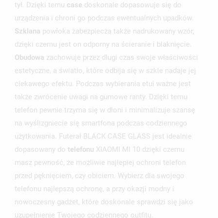
tył. Dzięki temu
case
doskonale dopasowuje się do
urządzenia i chroni go podczas ewentualnych upadków.
Szklana
powłoka zabezpiecza także nadrukowany wzór,
dzięki czemu jest on odporny na ścieranie i blaknięcie.
Obudowa
zachowuje przez długi czas swoje właściwości
estetyczne, a światło, które odbija się w szkle nadaje jej
ciekawego efektu. Podczas wybierania etui ważne jest
także zwrócenie uwagi na gumowe ranty. Dzięki temu
telefon pewnie trzyma się w dłoni i minimalizuje szansę
na wyślizgniecie się smartfona podczas codziennego
użytkowania. Futerał BLACK CASE GLASS jest idealnie
dopasowany do
telefonu
XIAOMI MI 10 dzięki czemu
masz pewność, że możliwie najlepiej ochroni telefon
przed pęknięciem, czy obiciem. Wybierz dla swojego
telefonu najlepszą ochronę, a przy okazji modny i
nowoczesny gadżet, które doskonale sprawdzi się jako
uzupełnienie Twojego codziennego outfitu.