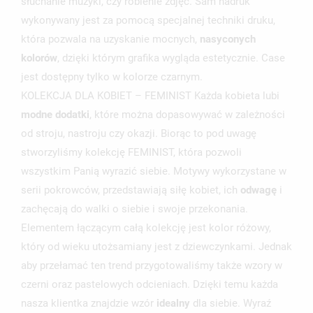
słuchanie muzyki, czy robienie zdjęć. Sam nadruk
wykonywany jest za pomocą specjalnej techniki druku,
która pozwala na uzyskanie mocnych,
nasyconych
UTWÓRZ LISTĘ ŻYCZEŃ
ZALOGUJ SIĘ
kolorów
, dzięki którym grafika wygląda estetycznie. Case
jest dostępny tylko w kolorze czarnym.
NAZWA LISTY ŻYCZEŃ
MUSISZ BYĆ ZALOGOWANY BY ZAPISAĆ PRODUKTY NA
KOLEKCJA DLA KOBIET – FEMINIST Każda kobieta lubi
MOJE LISTY ŻYCZEŃ
SWOJEJ LIŚCIE ŻYCZEŃ.
modne dodatki
, które można dopasowywać w zależności
UTWÓRZ NOWĄ LISTĘ
add_circle_outline
od stroju, nastroju czy okazji. Biorąc to pod uwagę
stworzyliśmy kolekcję FEMINIST, która pozwoli
ANULUJ
ZALOGUJ SIĘ
ANULUJ
UTWÓRZ LISTĘ ŻYCZEŃ
wszystkim Panią wyrazić siebie. Motywy wykorzystane w
serii pokrowców, przedstawiają siłę kobiet, ich
odwagę
i
zachęcają do walki o siebie i swoje przekonania.
Elementem łączącym całą kolekcję jest kolor różowy,
który od wieku utożsamiany jest z dziewczynkami. Jednak
aby przełamać ten trend przygotowaliśmy także wzory w
czerni oraz pastelowych odcieniach. Dzięki temu każda
nasza klientka znajdzie wzór
idealny
dla siebie. Wyraź