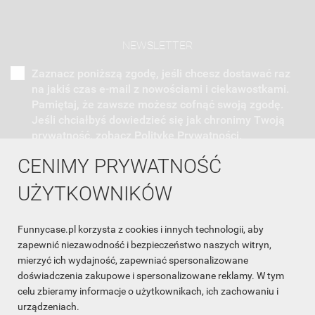
NEWSLETTER
Zaznacz poniższą zgodę, jeśli chcesz dostawać raz
na jakiś czas e-mail z nowościami i ciekawostkami.
Pamiętaj, że zawsze możesz cofnąć swoją zgodę.
Jeśli chciałbyś dowiedzieć się jak chronimy Twoją
prywatność, zobacz Politykę Prywatności.
CENIMY PRYWATNOŚĆ
UŻYTKOWNIKÓW
Funnycase.pl korzysta z cookies i innych technologii, aby
INFORMACJA O SKLEPIE

zapewnić niezawodność i bezpieczeństwo naszych witryn,
mierzyć ich wydajność, zapewniać spersonalizowane
INFORMACJE

doświadczenia zakupowe i spersonalizowane reklamy. W tym
celu zbieramy informacje o użytkownikach, ich zachowaniu i
OBSŁUGA KLIENTA

urządzeniach.