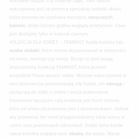
słuchanie muzyki, czy robienie zdjęć. Sam nadruk
wykonywany jest za pomocą specjalnej techniki druku,
która pozwala na uzyskanie mocnych,
nasyconych
UTWÓRZ LISTĘ ŻYCZEŃ
ZALOGUJ SIĘ
kolorów
, dzięki którym grafika wygląda estetycznie. Case
jest dostępny tylko w kolorze czarnym.
NAZWA LISTY ŻYCZEŃ
MUSISZ BYĆ ZALOGOWANY BY ZAPISAĆ PRODUKTY NA
KOLEKCJA DLA KOBIET – FEMINIST Każda kobieta lubi
MOJE LISTY ŻYCZEŃ
SWOJEJ LIŚCIE ŻYCZEŃ.
modne dodatki
, które można dopasowywać w zależności
UTWÓRZ NOWĄ LISTĘ
add_circle_outline
od stroju, nastroju czy okazji. Biorąc to pod uwagę
stworzyliśmy kolekcję FEMINIST, która pozwoli
ANULUJ
ZALOGUJ SIĘ
ANULUJ
UTWÓRZ LISTĘ ŻYCZEŃ
wszystkim Panią wyrazić siebie. Motywy wykorzystane w
serii pokrowców, przedstawiają siłę kobiet, ich
odwagę
i
zachęcają do walki o siebie i swoje przekonania.
Elementem łączącym całą kolekcję jest kolor różowy,
który od wieku utożsamiany jest z dziewczynkami. Jednak
aby przełamać ten trend przygotowaliśmy także wzory w
czerni oraz pastelowych odcieniach. Dzięki temu każda
nasza klientka znajdzie wzór
idealny
dla siebie. Wyraź