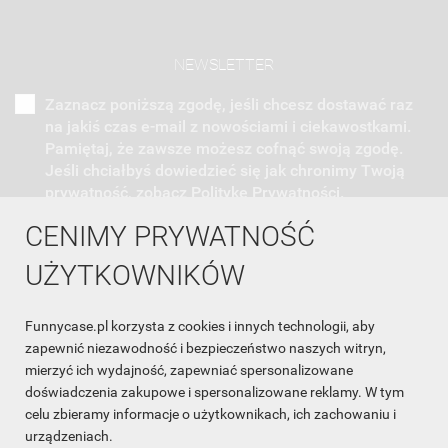
NEWSLETTER
Zaznacz poniższą zgodę, jeśli chcesz dostawać raz
na jakiś czas e-mail z nowościami i ciekawostkami.
Pamiętaj, że zawsze możesz cofnąć swoją zgodę.
Jeśli chciałbyś dowiedzieć się jak chronimy Twoją
prywatność, zobacz Politykę Prywatności.
CENIMY PRYWATNOŚĆ
UŻYTKOWNIKÓW
Funnycase.pl korzysta z cookies i innych technologii, aby
INFORMACJA O SKLEPIE

zapewnić niezawodność i bezpieczeństwo naszych witryn,
mierzyć ich wydajność, zapewniać spersonalizowane
INFORMACJE

doświadczenia zakupowe i spersonalizowane reklamy. W tym
celu zbieramy informacje o użytkownikach, ich zachowaniu i
OBSŁUGA KLIENTA

urządzeniach.