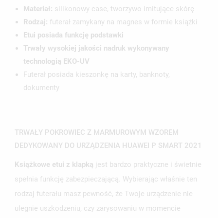
NAZWA LISTY ŻYCZEŃ
MUSISZ BYĆ ZALOGOWANY BY ZAPISAĆ PRODUKTY NA
MOJE LISTY ŻYCZEŃ
Materiał:
silikonowy case, tworzywo imitujące skórę
SWOJEJ LIŚCIE ŻYCZEŃ.
Rodzaj:
futerał zamykany na magnes w formie książki
UTWÓRZ NOWĄ LISTĘ
add_circle_outline
Etui posiada funkcję podstawki
ANULUJ
ZALOGUJ SIĘ
Trwały wysokiej jakości nadruk wykonywany
ANULUJ
UTWÓRZ LISTĘ ŻYCZEŃ
technologią EKO-UV
Futerał posiada kieszonkę na karty, banknoty,
dokumenty
TRWAŁY POKROWIEC Z MARMUROWYM WZOREM
DEDYKOWANY DO URZĄDZENIA HUAWEI P SMART 2021
Książkowe etui z klapką
jest bardzo praktyczne i świetnie
spełnia funkcję zabezpieczającą. Wybierając właśnie ten
rodzaj futerału masz pewność, że Twoje urządzenie nie
ulegnie uszkodzeniu, czy zarysowaniu w momencie