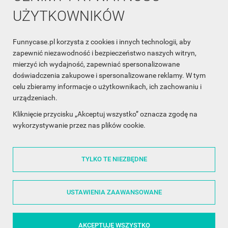
UŻYTKOWNIKÓW
Funnycase.pl korzysta z cookies i innych technologii, aby
INFORMACJA O SKLEPIE

zapewnić niezawodność i bezpieczeństwo naszych witryn,
mierzyć ich wydajność, zapewniać spersonalizowane
INFORMACJE

doświadczenia zakupowe i spersonalizowane reklamy. W tym
celu zbieramy informacje o użytkownikach, ich zachowaniu i
OBSŁUGA KLIENTA

urządzeniach.
WSPÓŁPRACA

Kliknięcie przycisku „Akceptuj wszystko” oznacza zgodę na
wykorzystywanie przez nas plików cookie.
ŚLEDŹ NAS NA FACEBOOKU

TYLKO TE NIEZBĘDNE
Made with
❤
in Poland
USTAWIENIA ZAAWANSOWANE
AKCEPTUJĘ WSZYSTKO