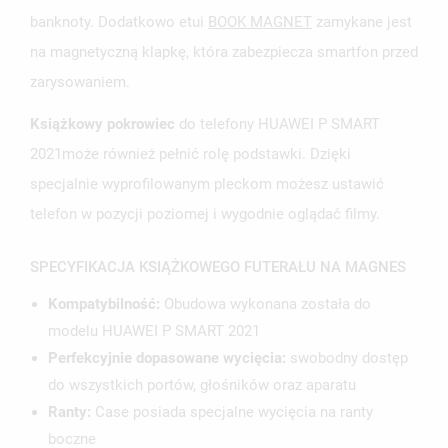
banknoty. Dodatkowo etui
BOOK MAGNET
zamykane jest
na magnetyczną klapkę, która zabezpiecza smartfon przed
zarysowaniem.
Książkowy pokrowiec
do telefony HUAWEI P SMART
2021może również pełnić rolę podstawki. Dzięki
specjalnie wyprofilowanym pleckom możesz ustawić
telefon w pozycji poziomej i wygodnie oglądać filmy.
SPECYFIKACJA KSIĄŻKOWEGO FUTERAŁU NA MAGNES
Kompatybilność:
Obudowa wykonana została do
modelu HUAWEI P SMART 2021
Perfekcyjnie dopasowane wycięcia:
swobodny dostęp
do wszystkich portów, głośników oraz aparatu
UTWÓRZ LISTĘ ŻYCZEŃ
ZALOGUJ SIĘ
Ranty:
Case posiada specjalne wycięcia na ranty
boczne