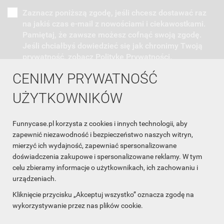
Zaznacz poniższą zgodę, jeśli chcesz dostawać raz
na jakiś czas e-mail z nowościami i ciekawostkami.
Pamiętaj, że zawsze możesz cofnąć swoją zgodę.
Jeśli chciałbyś dowiedzieć się jak chronimy Twoją
prywatność, zobacz Politykę Prywatności.
CENIMY PRYWATNOŚĆ
UŻYTKOWNIKÓW
Funnycase.pl korzysta z cookies i innych technologii, aby
INFORMACJA O SKLEPIE

zapewnić niezawodność i bezpieczeństwo naszych witryn,
mierzyć ich wydajność, zapewniać spersonalizowane
INFORMACJE

doświadczenia zakupowe i spersonalizowane reklamy. W tym
celu zbieramy informacje o użytkownikach, ich zachowaniu i
OBSŁUGA KLIENTA

urządzeniach.
WSPÓŁPRACA

Kliknięcie przycisku „Akceptuj wszystko” oznacza zgodę na
wykorzystywanie przez nas plików cookie.
ŚLEDŹ NAS NA FACEBOOKU
