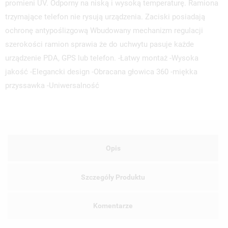
promieni UV. Odporny na niską i wysoką temperaturę. Ramiona
UTWÓRZ LISTĘ ŻYCZEŃ
trzymające telefon nie rysują urządzenia. Zaciski posiadają
ZALOGUJ SIĘ
ochronę antypoślizgową Wbudowany mechanizm regulacji
NAZWA LISTY ŻYCZEŃ
szerokości ramion sprawia że do uchwytu pasuje każde
MUSISZ BYĆ ZALOGOWANY BY ZAPISAĆ PRODUKTY NA
MOJE LISTY ŻYCZEŃ
SWOJEJ LIŚCIE ŻYCZEŃ.
urządzenie PDA, GPS lub telefon. -Łatwy montaż -Wysoka
jakość -Elegancki design -Obracana głowica 360 -miękka
UTWÓRZ NOWĄ LISTĘ
add_circle_outline
przyssawka -Uniwersalność
ANULUJ
ZALOGUJ SIĘ
ANULUJ
UTWÓRZ LISTĘ ŻYCZEŃ
Opis
Szczegóły Produktu
Komentarze