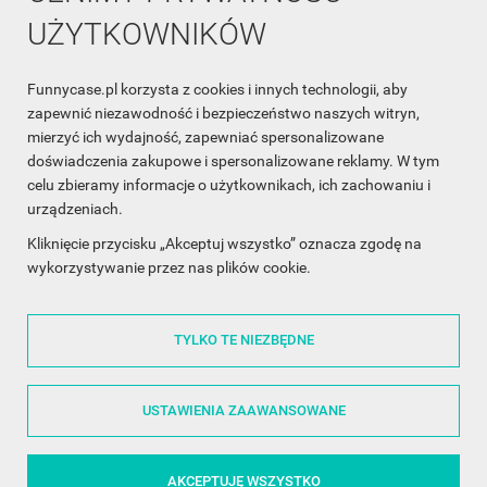
UŻYTKOWNIKÓW
Funnycase.pl korzysta z cookies i innych technologii, aby
INFORMACJA O SKLEPIE

zapewnić niezawodność i bezpieczeństwo naszych witryn,
mierzyć ich wydajność, zapewniać spersonalizowane
INFORMACJE

doświadczenia zakupowe i spersonalizowane reklamy. W tym
celu zbieramy informacje o użytkownikach, ich zachowaniu i
OBSŁUGA KLIENTA

urządzeniach.
WSPÓŁPRACA

Kliknięcie przycisku „Akceptuj wszystko” oznacza zgodę na
wykorzystywanie przez nas plików cookie.
ŚLEDŹ NAS NA FACEBOOKU

TYLKO TE NIEZBĘDNE
Made with
❤
in Poland
USTAWIENIA ZAAWANSOWANE
AKCEPTUJĘ WSZYSTKO