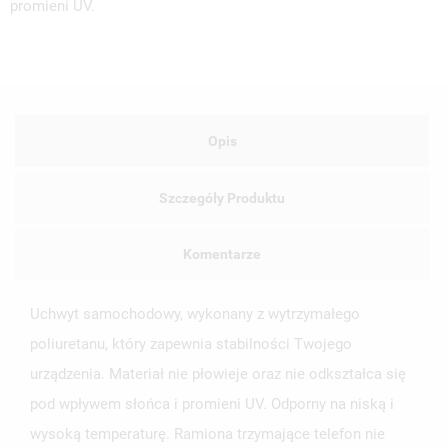
NAZWA LISTY ŻYCZEŃ
promieni UV.
MUSISZ BYĆ ZALOGOWANY BY ZAPISAĆ PRODUKTY NA
MOJE LISTY ŻYCZEŃ
SWOJEJ LIŚCIE ŻYCZEŃ.
UTWÓRZ NOWĄ LISTĘ
add_circle_outline
ANULUJ
ZALOGUJ SIĘ
ANULUJ
UTWÓRZ LISTĘ ŻYCZEŃ
Opis
Szczegóły Produktu
Komentarze
Uchwyt samochodowy, wykonany z wytrzymałego
poliuretanu, który zapewnia stabilności Twojego
urządzenia. Materiał nie płowieje oraz nie odkształca się
pod wpływem słońca i promieni UV. Odporny na niską i
wysoką temperaturę. Ramiona trzymające telefon nie