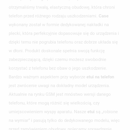
otrzymaliśmy trwałą, elastyczną obudowę, która chroni
telefon przed różnego rodzaju uszkodzeniami.
Case
UTWÓRZ LISTĘ ŻYCZEŃ
ZALOGUJ SIĘ
wykonany został w formie dedykowanej nakładki na
plecki, która perfekcyjnie dopasowuje się do urządzenia i
NAZWA LISTY ŻYCZEŃ
MUSISZ BYĆ ZALOGOWANY BY ZAPISAĆ PRODUKTY NA
MOJE LISTY ŻYCZEŃ
dzięki temu nie pogrubia telefonu oraz dobrze układa się
SWOJEJ LIŚCIE ŻYCZEŃ.
w dłoni. Produkt doskonale spełnia swoją funkcję
UTWÓRZ NOWĄ LISTĘ
add_circle_outline
zabezpieczającą, dzięki czemu możesz swobodnie
ANULUJ
ZALOGUJ SIĘ
korzystać z telefonu bez obaw o jego uszkodzenie.
ANULUJ
UTWÓRZ LISTĘ ŻYCZEŃ
Bardzo ważnym aspektem przy wyborze
etui na telefon
jest zwrócenie uwagi na dokładny model urządzenia.
Aktualnie na rynku GSM jest mnóstwo wersji danego
telefonu, które mogą różnić się wielkością, czy
umiejscowieniem wyspy aparatu. Nasze
etui
są „robione
na wymiar” i pasują tylko do dedykowanego modelu, więc
przed zamówieniem obudowy, polecamy sprawdzenie