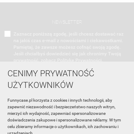
NEWSLETTER
Zaznacz poniższą zgodę, jeśli chcesz dostawać raz
na jakiś czas e-mail z nowościami i ciekawostkami.
Pamiętaj, że zawsze możesz cofnąć swoją zgodę.
Jeśli chciałbyś dowiedzieć się jak chronimy Twoją
prywatność, zobacz Politykę Prywatności.
CENIMY PRYWATNOŚĆ
UŻYTKOWNIKÓW
Funnycase.pl korzysta z cookies i innych technologii, aby
INFORMACJA O SKLEPIE

zapewnić niezawodność i bezpieczeństwo naszych witryn,
mierzyć ich wydajność, zapewniać spersonalizowane
INFORMACJE

doświadczenia zakupowe i spersonalizowane reklamy. W tym
celu zbieramy informacje o użytkownikach, ich zachowaniu i
OBSŁUGA KLIENTA

urządzeniach.