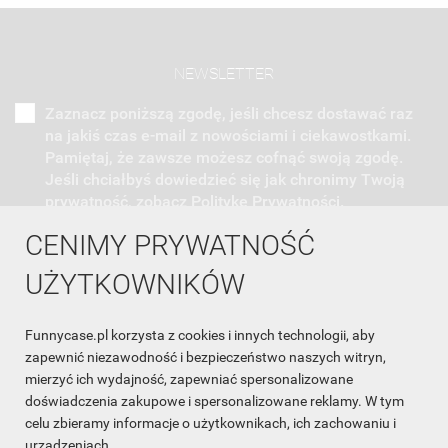
NEWSLETTER
Zaznacz poniższą zgodę, jeśli chcesz dostawać raz
na jakiś czas e-mail z nowościami i ciekawostkami.
Pamiętaj, że zawsze możesz cofnąć swoją zgodę.
Jeśli chciałbyś dowiedzieć się jak chronimy Twoją
prywatność, zobacz Politykę Prywatności.
CENIMY PRYWATNOŚĆ
UŻYTKOWNIKÓW
Funnycase.pl korzysta z cookies i innych technologii, aby
INFORMACJA O SKLEPIE

zapewnić niezawodność i bezpieczeństwo naszych witryn,
mierzyć ich wydajność, zapewniać spersonalizowane
INFORMACJE

doświadczenia zakupowe i spersonalizowane reklamy. W tym
celu zbieramy informacje o użytkownikach, ich zachowaniu i
OBSŁUGA KLIENTA

urządzeniach.