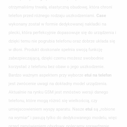
otrzymaliśmy trwałą, elastyczną obudowę, która chroni
telefon przed różnego rodzaju uszkodzeniami.
Case
UTWÓRZ LISTĘ ŻYCZEŃ
ZALOGUJ SIĘ
wykonany został w formie dedykowanej nakładki na
plecki, która perfekcyjnie dopasowuje się do urządzenia i
NAZWA LISTY ŻYCZEŃ
MUSISZ BYĆ ZALOGOWANY BY ZAPISAĆ PRODUKTY NA
MOJE LISTY ŻYCZEŃ
dzięki temu nie pogrubia telefonu oraz dobrze układa się
SWOJEJ LIŚCIE ŻYCZEŃ.
w dłoni. Produkt doskonale spełnia swoją funkcję
UTWÓRZ NOWĄ LISTĘ
add_circle_outline
zabezpieczającą, dzięki czemu możesz swobodnie
ANULUJ
ZALOGUJ SIĘ
korzystać z telefonu bez obaw o jego uszkodzenie.
ANULUJ
UTWÓRZ LISTĘ ŻYCZEŃ
Bardzo ważnym aspektem przy wyborze
etui na telefon
jest zwrócenie uwagi na dokładny model urządzenia.
Aktualnie na rynku GSM jest mnóstwo wersji danego
telefonu, które mogą różnić się wielkością, czy
umiejscowieniem wyspy aparatu. Nasze
etui
są „robione
na wymiar” i pasują tylko do dedykowanego modelu, więc
przed zamówieniem obudowy, polecamy sprawdzenie