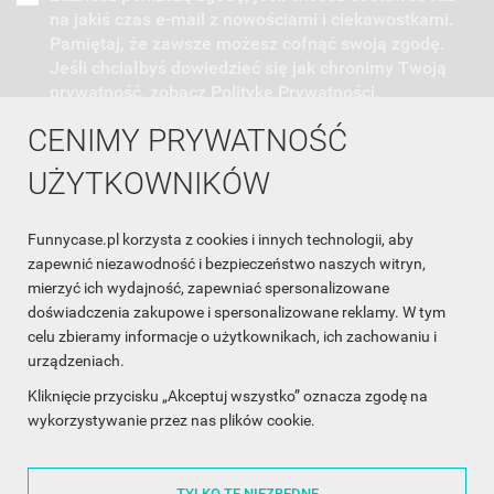
na jakiś czas e-mail z nowościami i ciekawostkami.
Pamiętaj, że zawsze możesz cofnąć swoją zgodę.
Jeśli chciałbyś dowiedzieć się jak chronimy Twoją
prywatność, zobacz Politykę Prywatności.
CENIMY PRYWATNOŚĆ
UŻYTKOWNIKÓW
Funnycase.pl korzysta z cookies i innych technologii, aby
INFORMACJA O SKLEPIE

zapewnić niezawodność i bezpieczeństwo naszych witryn,
mierzyć ich wydajność, zapewniać spersonalizowane
INFORMACJE

doświadczenia zakupowe i spersonalizowane reklamy. W tym
celu zbieramy informacje o użytkownikach, ich zachowaniu i
OBSŁUGA KLIENTA

urządzeniach.
WSPÓŁPRACA

Kliknięcie przycisku „Akceptuj wszystko” oznacza zgodę na
wykorzystywanie przez nas plików cookie.
ŚLEDŹ NAS NA FACEBOOKU

TYLKO TE NIEZBĘDNE