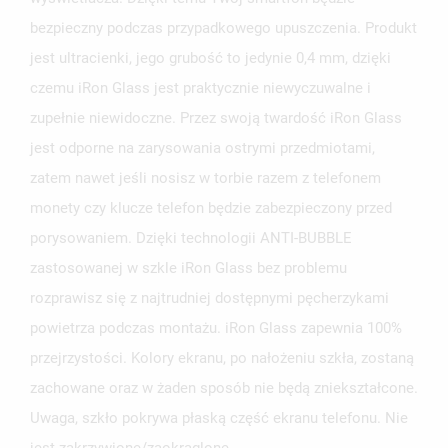
UTWÓRZ LISTĘ ŻYCZEŃ
ZALOGUJ SIĘ
bezpieczny podczas przypadkowego upuszczenia. Produkt
jest ultracienki, jego grubość to jedynie 0,4 mm, dzięki
NAZWA LISTY ŻYCZEŃ
MUSISZ BYĆ ZALOGOWANY BY ZAPISAĆ PRODUKTY NA
MOJE LISTY ŻYCZEŃ
czemu iRon Glass jest praktycznie niewyczuwalne i
SWOJEJ LIŚCIE ŻYCZEŃ.
zupełnie niewidoczne. Przez swoją twardość iRon Glass
UTWÓRZ NOWĄ LISTĘ
add_circle_outline
jest odporne na zarysowania ostrymi przedmiotami,
ANULUJ
ZALOGUJ SIĘ
zatem nawet jeśli nosisz w torbie razem z telefonem
ANULUJ
UTWÓRZ LISTĘ ŻYCZEŃ
monety czy klucze telefon będzie zabezpieczony przed
porysowaniem. Dzięki technologii ANTI-BUBBLE
zastosowanej w szkle iRon Glass bez problemu
rozprawisz się z najtrudniej dostępnymi pęcherzykami
powietrza podczas montażu. iRon Glass zapewnia 100%
przejrzystości. Kolory ekranu, po nałożeniu szkła, zostaną
zachowane oraz w żaden sposób nie będą zniekształcone.
Uwaga, szkło pokrywa płaską część ekranu telefonu. Nie