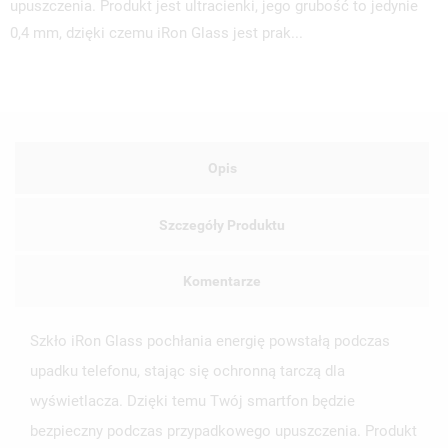
upuszczenia. Produkt jest ultracienki, jego grubość to jedynie
0,4 mm, dzięki czemu iRon Glass jest prak...
Opis
Szczegóły Produktu
Komentarze
Szkło iRon Glass pochłania energię powstałą podczas
upadku telefonu, stając się ochronną tarczą dla
wyświetlacza. Dzięki temu Twój smartfon będzie
UTWÓRZ LISTĘ ŻYCZEŃ
bezpieczny podczas przypadkowego upuszczenia. Produkt
ZALOGUJ SIĘ