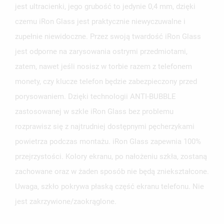
jest ultracienki, jego grubość to jedynie 0,4 mm, dzięki
NAZWA LISTY ŻYCZEŃ
MUSISZ BYĆ ZALOGOWANY BY ZAPISAĆ PRODUKTY NA
czemu iRon Glass jest praktycznie niewyczuwalne i
MOJE LISTY ŻYCZEŃ
SWOJEJ LIŚCIE ŻYCZEŃ.
zupełnie niewidoczne. Przez swoją twardość iRon Glass
UTWÓRZ NOWĄ LISTĘ
add_circle_outline
jest odporne na zarysowania ostrymi przedmiotami,
ANULUJ
ZALOGUJ SIĘ
zatem, nawet jeśli nosisz w torbie razem z telefonem
ANULUJ
UTWÓRZ LISTĘ ŻYCZEŃ
monety, czy klucze telefon będzie zabezpieczony przed
porysowaniem. Dzięki technologii ANTI-BUBBLE
zastosowanej w szkle iRon Glass bez problemu
rozprawisz się z najtrudniej dostępnymi pęcherzykami
powietrza podczas montażu. iRon Glass zapewnia 100%
przejrzystości. Kolory ekranu, po nałożeniu szkła, zostaną
zachowane oraz w żaden sposób nie będą zniekształcone.
Uwaga, szkło pokrywa płaską część ekranu telefonu. Nie
jest zakrzywione/zaokrąglone.