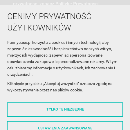
prywatność, zobacz Politykę Prywatności.
CENIMY PRYWATNOŚĆ
UŻYTKOWNIKÓW
Funnycase.pl korzysta z cookies i innych technologii, aby
INFORMACJA O SKLEPIE

zapewnić niezawodność i bezpieczeństwo naszych witryn,
mierzyć ich wydajność, zapewniać spersonalizowane
INFORMACJE

doświadczenia zakupowe i spersonalizowane reklamy. W tym
celu zbieramy informacje o użytkownikach, ich zachowaniu i
OBSŁUGA KLIENTA

urządzeniach.
WSPÓŁPRACA

Kliknięcie przycisku „Akceptuj wszystko” oznacza zgodę na
wykorzystywanie przez nas plików cookie.
ŚLEDŹ NAS NA FACEBOOKU

TYLKO TE NIEZBĘDNE
Made with
❤
in Poland
USTAWIENIA ZAAWANSOWANE