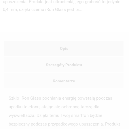
upuszczenia. Produkt jest ultracienki, jego grubość to jedynie
0,4 mm, dzięki czemu iRon Glass jest pr...
UTWÓRZ LISTĘ ŻYCZEŃ
ZALOGUJ SIĘ
NAZWA LISTY ŻYCZEŃ
MUSISZ BYĆ ZALOGOWANY BY ZAPISAĆ PRODUKTY NA
MOJE LISTY ŻYCZEŃ
Opis
SWOJEJ LIŚCIE ŻYCZEŃ.
UTWÓRZ NOWĄ LISTĘ
add_circle_outline
Szczegóły Produktu
ANULUJ
ZALOGUJ SIĘ
ANULUJ
UTWÓRZ LISTĘ ŻYCZEŃ
Komentarze
Szkło iRon Glass pochłania energię powstałą podczas
upadku telefonu, stając się ochronną tarczą dla
wyświetlacza. Dzięki temu Twój smartfon będzie
bezpieczny podczas przypadkowego upuszczenia. Produkt