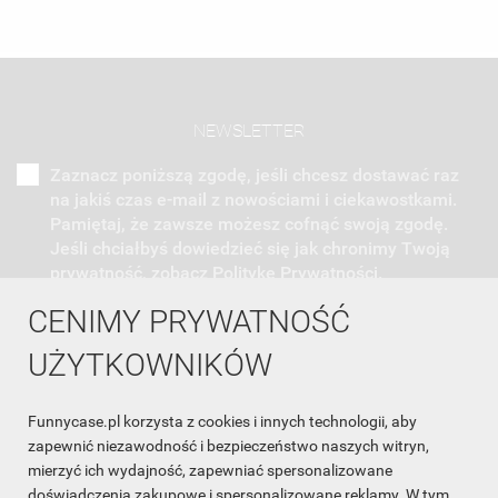
NEWSLETTER
Zaznacz poniższą zgodę, jeśli chcesz dostawać raz
na jakiś czas e-mail z nowościami i ciekawostkami.
Pamiętaj, że zawsze możesz cofnąć swoją zgodę.
Jeśli chciałbyś dowiedzieć się jak chronimy Twoją
prywatność, zobacz Politykę Prywatności.
CENIMY PRYWATNOŚĆ
UŻYTKOWNIKÓW
Funnycase.pl korzysta z cookies i innych technologii, aby
INFORMACJA O SKLEPIE

zapewnić niezawodność i bezpieczeństwo naszych witryn,
mierzyć ich wydajność, zapewniać spersonalizowane
INFORMACJE

doświadczenia zakupowe i spersonalizowane reklamy. W tym