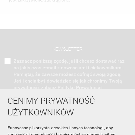
jest zakrzywione/zaokrąglone.
NEWSLETTER
Zaznacz poniższą zgodę, jeśli chcesz dostawać raz
na jakiś czas e-mail z nowościami i ciekawostkami.
Pamiętaj, że zawsze możesz cofnąć swoją zgodę.
Jeśli chciałbyś dowiedzieć się jak chronimy Twoją
prywatność, zobacz Politykę Prywatności.
CENIMY PRYWATNOŚĆ
UŻYTKOWNIKÓW
Funnycase.pl korzysta z cookies i innych technologii, aby
INFORMACJA O SKLEPIE

zapewnić niezawodność i bezpieczeństwo naszych witryn,