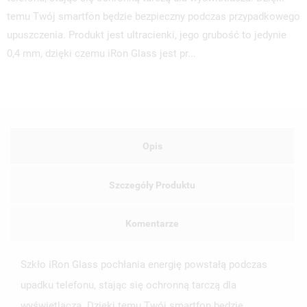
temu Twój smartfon będzie bezpieczny podczas przypadkowego
upuszczenia. Produkt jest ultracienki, jego grubość to jedynie
0,4 mm, dzięki czemu iRon Glass jest pr...
UTWÓRZ LISTĘ ŻYCZEŃ
ZALOGUJ SIĘ
NAZWA LISTY ŻYCZEŃ
MUSISZ BYĆ ZALOGOWANY BY ZAPISAĆ PRODUKTY NA
MOJE LISTY ŻYCZEŃ
SWOJEJ LIŚCIE ŻYCZEŃ.
Opis
UTWÓRZ NOWĄ LISTĘ
add_circle_outline
ANULUJ
ZALOGUJ SIĘ
Szczegóły Produktu
ANULUJ
UTWÓRZ LISTĘ ŻYCZEŃ
Komentarze
Szkło iRon Glass pochłania energię powstałą podczas
upadku telefonu, stając się ochronną tarczą dla
wyświetlacza. Dzięki temu Twój smartfon będzie