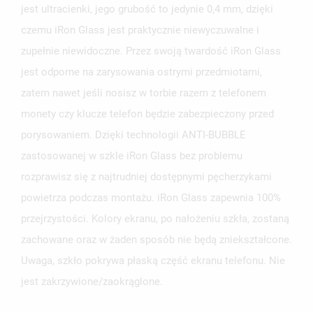
ZALOGUJ SIĘ
jest ultracienki, jego grubość to jedynie 0,4 mm, dzięki
czemu iRon Glass jest praktycznie niewyczuwalne i
NAZWA LISTY ŻYCZEŃ
MUSISZ BYĆ ZALOGOWANY BY ZAPISAĆ PRODUKTY NA
MOJE LISTY ŻYCZEŃ
SWOJEJ LIŚCIE ŻYCZEŃ.
zupełnie niewidoczne. Przez swoją twardość iRon Glass
jest odporne na zarysowania ostrymi przedmiotami,
UTWÓRZ NOWĄ LISTĘ
add_circle_outline
zatem nawet jeśli nosisz w torbie razem z telefonem
ANULUJ
ZALOGUJ SIĘ
ANULUJ
UTWÓRZ LISTĘ ŻYCZEŃ
monety czy klucze telefon będzie zabezpieczony przed
porysowaniem. Dzięki technologii ANTI-BUBBLE
zastosowanej w szkle iRon Glass bez problemu
rozprawisz się z najtrudniej dostępnymi pęcherzykami
powietrza podczas montażu. iRon Glass zapewnia 100%
przejrzystości. Kolory ekranu, po nałożeniu szkła, zostaną
zachowane oraz w żaden sposób nie będą zniekształcone.
Uwaga, szkło pokrywa płaską część ekranu telefonu. Nie
jest zakrzywione/zaokrąglone.