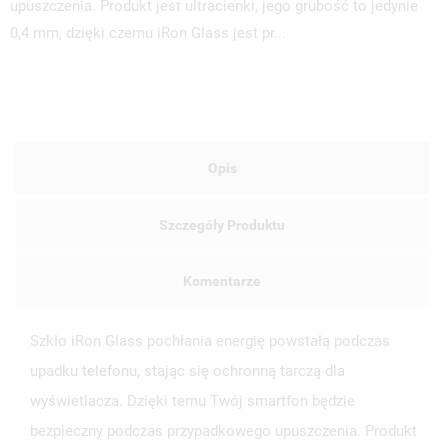
upuszczenia. Produkt jest ultracienki, jego grubość to jedynie
0,4 mm, dzięki czemu iRon Glass jest pr...
Opis
Szczegóły Produktu
Komentarze
Szkło iRon Glass pochłania energię powstałą podczas
upadku telefonu, stając się ochronną tarczą dla
wyświetlacza. Dzięki temu Twój smartfon będzie
bezpieczny podczas przypadkowego upuszczenia. Produkt
UTWÓRZ LISTĘ ŻYCZEŃ