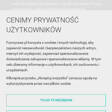
Jeśli chciałbyś dowiedzieć się jak chronimy Twoją
prywatność, zobacz Politykę Prywatności.
CENIMY PRYWATNOŚĆ
UŻYTKOWNIKÓW
Funnycase.pl korzysta z cookies i innych technologii, aby
INFORMACJA O SKLEPIE

zapewnić niezawodność i bezpieczeństwo naszych witryn,
mierzyć ich wydajność, zapewniać spersonalizowane
INFORMACJE

doświadczenia zakupowe i spersonalizowane reklamy. W tym
celu zbieramy informacje o użytkownikach, ich zachowaniu i
OBSŁUGA KLIENTA

urządzeniach.
WSPÓŁPRACA

Kliknięcie przycisku „Akceptuj wszystko” oznacza zgodę na
wykorzystywanie przez nas plików cookie.
ŚLEDŹ NAS NA FACEBOOKU

TYLKO TE NIEZBĘDNE
Made with
❤
in Poland