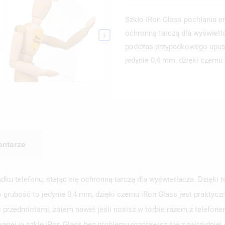
Szkło iRon Glass pochłania e
ochronną tarczą dla wyświetl

podczas przypadkowego upuszc
jedynie 0,4 mm, dzięki czemu i
ntarze
dku telefonu, stając się ochronną tarczą dla wyświetlacza. Dzięki
o grubość to jedynie 0,4 mm, dzięki czemu iRon Glass jest praktycz
 przedmiotami, zatem nawet jeśli nosisz w torbie razem z telefone
nej w szkle iRon Glass bez problemu rozprawisz się z najtrudnie