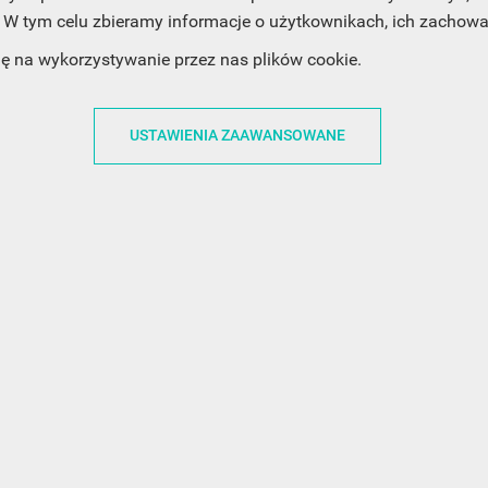
W tym celu zbieramy informacje o użytkownikach, ich zachowan
ACJE
OBSŁUGA KLIENTA
WSPÓŁPRA
dę na wykorzystywanie przez nas plików cookie.
ZWROTY I WYMIANY
DLA FIRM
N KODÓW
PŁATNOŚCI I DOSTAWY
DLA GRAFIKÓW
USTAWIENIA ZAAWANSOWANE
CH
ŚLEDZENIE PRZESYŁKI
DOŁĄCZ DO NAS
N
FAQ
NASZE SOCIAL 
PRYWATNOŚCI
KONTAKT Z NAMI
N NEWSLETTERA
 EOG
 Z NEWSLETTERA