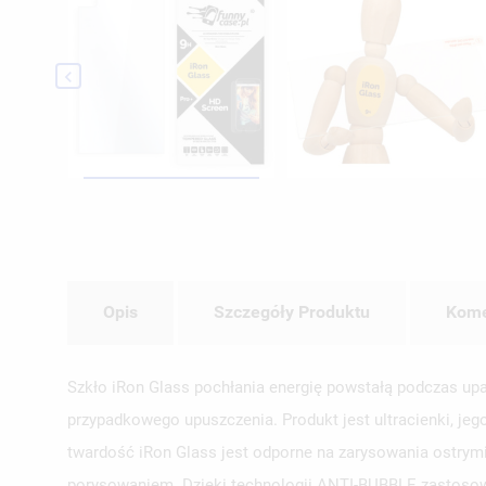

Opis
Szczegóły Produktu
Kome
Szkło iRon Glass pochłania energię powstałą podczas upa
przypadkowego upuszczenia. Produkt jest ultracienki, jeg
twardość iRon Glass jest odporne na zarysowania ostrymi
porysowaniem. Dzięki technologii ANTI-BUBBLE zastosowa