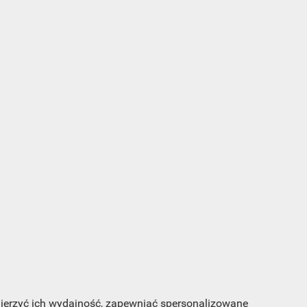
s e-
sz
my
 mierzyć ich wydajność, zapewniać spersonalizowane