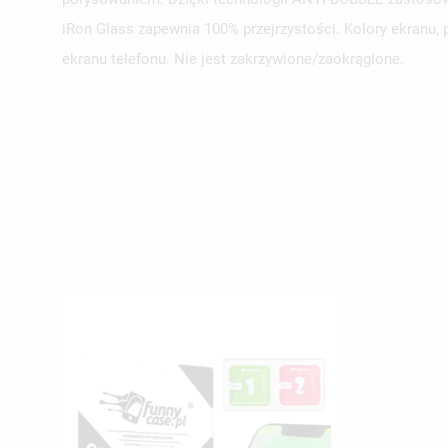
iRon Glass zapewnia 100% przejrzystości. Kolory ekranu,
ekranu telefonu. Nie jest zakrzywione/zaokrąglone.
UT
ZA
NA
MU
MO
ŻY