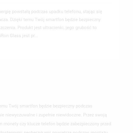
nergię powstałą podczas upadku telefonu, stając się
acza. Dzięki temu Twój smartfon będzie bezpieczny
zenia. Produkt jest ultracienki, jego grubość to
Ron Glass jest pr...
 temu Twój smartfon będzie bezpieczny podczas
nie niewyczuwalne i zupełnie niewidoczne. Przez swoją
m monety czy klucze telefon będzie zabezpieczony przed
j dostępnymi pęcherzykami powietrza podczas montażu.