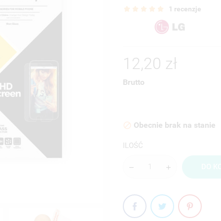
1 recenzje
12,20 zł
Brutto
Obecnie brak na stanie

ILOŚĆ
DO K