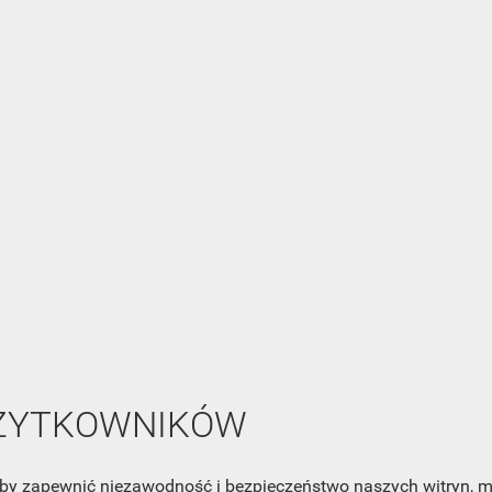
ZOBACZ WSZYSTKIE
NEWSLETTER
Zaznacz poniższą zgodę, jeśli chcesz dostawać raz na jakiś cza
mail z nowościami i ciekawostkami. Pamiętaj, że zawsze może
cofnąć swoją zgodę. Jeśli chciałbyś dowiedzieć się jak chroni
Twoją prywatność, zobacz Politykę Prywatności.
UŻYTKOWNIKÓW
, aby zapewnić niezawodność i bezpieczeństwo naszych witryn,