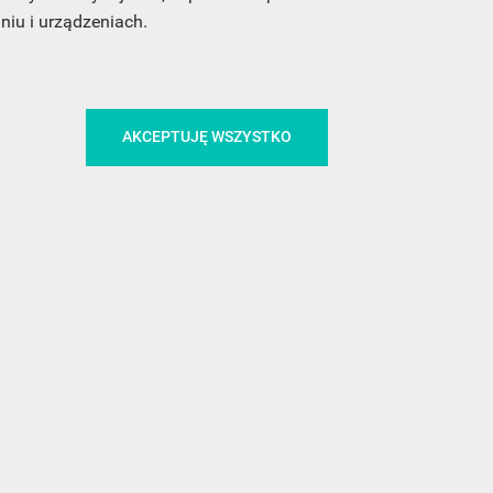
iu i urządzeniach.
CA
ŚLEDŹ NAS NA FACEBOOKU
AKCEPTUJĘ WSZYSTKO
!
MEDIA