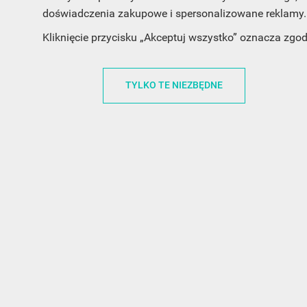
doświadczenia zakupowe i spersonalizowane reklamy. 
INFORMACJA O SKLEPIE
INFORM
Kliknięcie przycisku „Akceptuj wszystko” oznacza zgo
FunnyCase.pl
O MARCE
Trudna 13
REGULAMI
TYLKO TE NIEZBĘDNE
32-700 Bochnia
RABATOWY
Polska
REGULAMI
office@funnycase.pl
POLITYKA 
+48574304204
COOKIES
REGULAMI
KLAUZULA
WYPISANIE
PROMOCJE