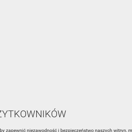
ZOBACZ WSZYSTKIE
NEWSLETTER
Zaznacz poniższą zgodę, jeśli chcesz dostawać raz na jakiś cza
mail z nowościami i ciekawostkami. Pamiętaj, że zawsze może
cofnąć swoją zgodę. Jeśli chciałbyś dowiedzieć się jak chroni
Twoją prywatność, zobacz Politykę Prywatności.
UŻYTKOWNIKÓW
, aby zapewnić niezawodność i bezpieczeństwo naszych witryn,