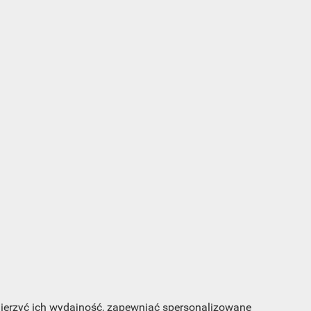
s e-
sz
my
 mierzyć ich wydajność, zapewniać spersonalizowane