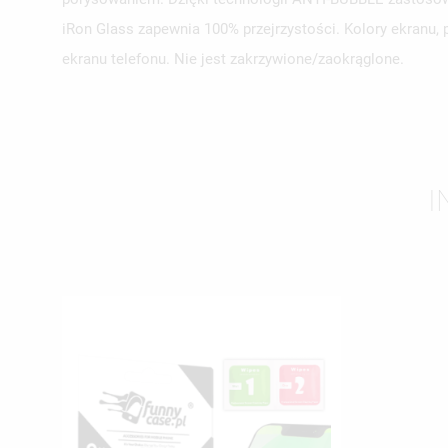
iRon Glass zapewnia 100% przejrzystości. Kolory ekranu,
ekranu telefonu. Nie jest zakrzywione/zaokrąglone.
I
UT
ZA
NA
MU
MO
ŻY