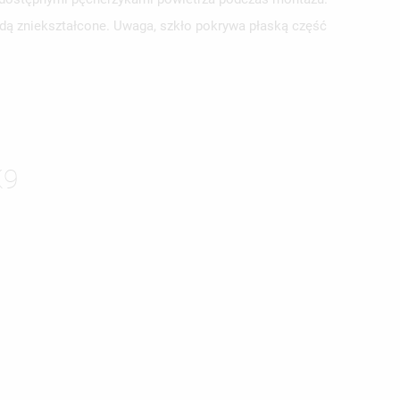
ędą zniekształcone. Uwaga, szkło pokrywa płaską część
K9
ISTĘ