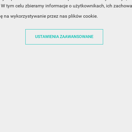
W tym celu zbieramy informacje o użytkownikach, ich zachowan
ACJE
OBSŁUGA KLIENTA
WSPÓŁPRA
dę na wykorzystywanie przez nas plików cookie.
ZWROTY I WYMIANY
DLA FIRM
N KODÓW
PŁATNOŚCI I DOSTAWY
DLA GRAFIKÓW
USTAWIENIA ZAAWANSOWANE
CH
ŚLEDZENIE PRZESYŁKI
DOŁĄCZ DO NAS
N
FAQ
NASZE SOCIAL 
PRYWATNOŚCI
KONTAKT Z NAMI
N NEWSLETTERA
 EOG
 Z NEWSLETTERA