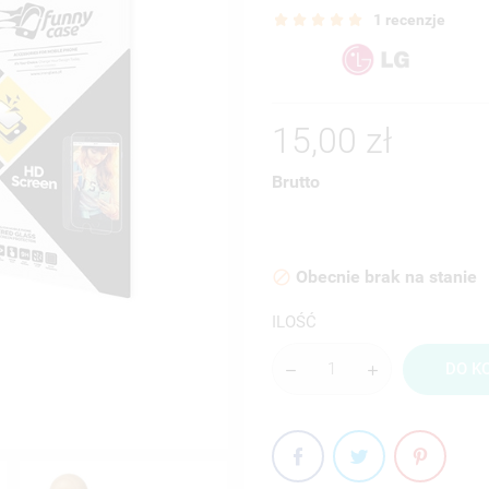
1 recenzje
15,00 zł
Brutto
Obecnie brak na stanie

ILOŚĆ
DO K