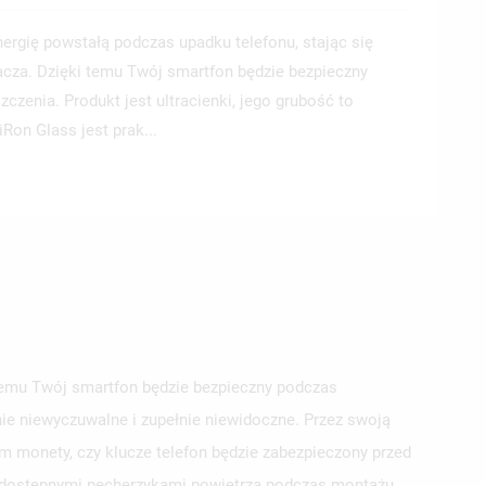
nergię powstałą podczas upadku telefonu, stając się
acza. Dzięki temu Twój smartfon będzie bezpieczny
zenia. Produkt jest ultracienki, jego grubość to
Ron Glass jest prak...
 temu Twój smartfon będzie bezpieczny podczas
nie niewyczuwalne i zupełnie niewidoczne. Przez swoją
m monety, czy klucze telefon będzie zabezpieczony przed
j dostępnymi pęcherzykami powietrza podczas montażu.