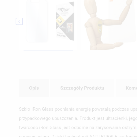

Opis
Szczegóły Produktu
Kome
Szkło iRon Glass pochłania energię powstałą podczas upa
przypadkowego upuszczenia. Produkt jest ultracienki, jeg
twardość iRon Glass jest odporne na zarysowania ostrymi 
porysowaniem. Dzięki technologii ANTI-BUBBLE zastosowa