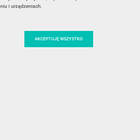
iu i urządzeniach.
CA
ŚLEDŹ NAS NA FACEBOOKU
AKCEPTUJĘ WSZYSTKO
!
MEDIA