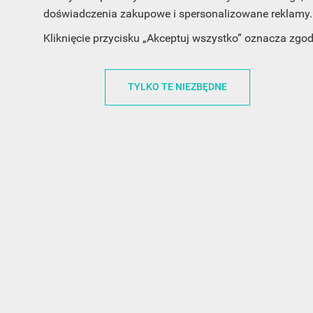
doświadczenia zakupowe i spersonalizowane reklamy. 
INFORMACJA O SKLEPIE
INFORM
Kliknięcie przycisku „Akceptuj wszystko” oznacza zgo
FunnyCase.pl
O MARCE
Trudna 13
REGULAMI
TYLKO TE NIEZBĘDNE
32-700 Bochnia
RABATOWY
Polska
REGULAMI
office@funnycase.pl
POLITYKA 
+48574304204
COOKIES
REGULAMI
KLAUZULA
WYPISANIE
PROMOCJE