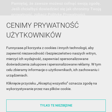
Pamiętaj, że zawsze możesz cofnąć swoją zgodę.
Jeśli chciałbyś dowiedzieć się jak chronimy Twoją
prywatność, zobacz Politykę Prywatności.
CENIMY PRYWATNOŚĆ
UŻYTKOWNIKÓW
Funnycase.pl korzysta z cookies i innych technologii, aby
INFORMACJA O SKLEPIE

zapewnić niezawodność i bezpieczeństwo naszych witryn,
mierzyć ich wydajność, zapewniać spersonalizowane
INFORMACJE

doświadczenia zakupowe i spersonalizowane reklamy. W tym
celu zbieramy informacje o użytkownikach, ich zachowaniu i
OBSŁUGA KLIENTA

urządzeniach.
WSPÓŁPRACA

Kliknięcie przycisku „Akceptuj wszystko” oznacza zgodę na
wykorzystywanie przez nas plików cookie.
ŚLEDŹ NAS NA FACEBOOKU

TYLKO TE NIEZBĘDNE