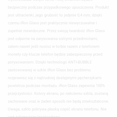
ZALOGUJ SIĘ
bezpieczny podczas przypadkowego upuszczenia. Produkt
NAZWA LISTY ŻYCZEŃ
jest ultracienki, jego grubość to jedynie 0,4 mm, dzięki
MUSISZ BYĆ ZALOGOWANY BY ZAPISAĆ PRODUKTY NA
MOJE LISTY ŻYCZEŃ
SWOJEJ LIŚCIE ŻYCZEŃ.
czemu iRon Glass jest praktycznie niewyczuwalne i
zupełnie niewidoczne. Przez swoją twardość iRon Glass
UTWÓRZ NOWĄ LISTĘ
add_circle_outline
jest odporne na zarysowania ostrymi przedmiotami,
ANULUJ
ZALOGUJ SIĘ
ANULUJ
UTWÓRZ LISTĘ ŻYCZEŃ
zatem nawet jeśli nosisz w torbie razem z telefonem
monety czy klucze telefon będzie zabezpieczony przed
porysowaniem. Dzięki technologii ANTI-BUBBLE
zastosowanej w szkle iRon Glass bez problemu
rozprawisz się z najtrudniej dostępnymi pęcherzykami
powietrza podczas montażu. iRon Glass zapewnia 100%
przejrzystości. Kolory ekranu, po nałożeniu szkła, zostaną
zachowane oraz w żaden sposób nie będą zniekształcone.
Uwaga, szkło pokrywa płaską część ekranu telefonu. Nie