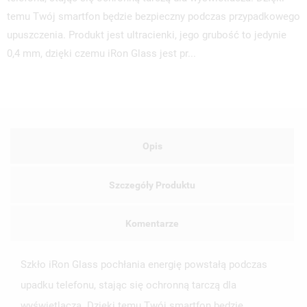
temu Twój smartfon będzie bezpieczny podczas przypadkowego
upuszczenia. Produkt jest ultracienki, jego grubość to jedynie
0,4 mm, dzięki czemu iRon Glass jest pr...
Opis
Szczegóły Produktu
Komentarze
Szkło iRon Glass pochłania energię powstałą podczas
upadku telefonu, stając się ochronną tarczą dla
UTWÓRZ LISTĘ ŻYCZEŃ
wyświetlacza. Dzięki temu Twój smartfon będzie