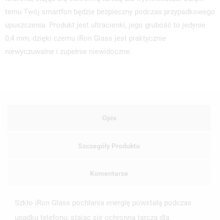
temu Twój smartfon będzie bezpieczny podczas przypadkowego
upuszczenia. Produkt jest ultracienki, jego grubość to jedynie
0,4 mm, dzięki czemu iRon Glass jest praktycznie
niewyczuwalne i zupełnie niewidoczne.
UTWÓRZ LISTĘ ŻYCZEŃ
ZALOGUJ SIĘ
NAZWA LISTY ŻYCZEŃ
MUSISZ BYĆ ZALOGOWANY BY ZAPISAĆ PRODUKTY NA
MOJE LISTY ŻYCZEŃ
SWOJEJ LIŚCIE ŻYCZEŃ.
Opis
UTWÓRZ NOWĄ LISTĘ
add_circle_outline
ANULUJ
ZALOGUJ SIĘ
ANULUJ
UTWÓRZ LISTĘ ŻYCZEŃ
Szczegóły Produktu
Komentarze
Szkło iRon Glass pochłania energię powstałą podczas
upadku telefonu, stając się ochronną tarczą dla