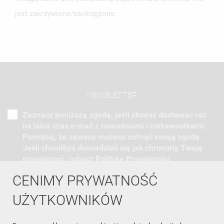
jest zakrzywione/zaokrąglone.
NEWSLETTER
Zaznacz poniższą zgodę, jeśli chcesz dostawać raz
na jakiś czas e-mail z nowościami i ciekawostkami.
Pamiętaj, że zawsze możesz cofnąć swoją zgodę.
Jeśli chciałbyś dowiedzieć się jak chronimy Twoją
prywatność, zobacz Politykę Prywatności.
CENIMY PRYWATNOŚĆ
UŻYTKOWNIKÓW