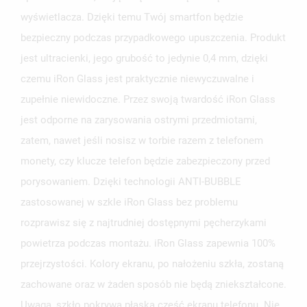
wyświetlacza. Dzięki temu Twój smartfon będzie
bezpieczny podczas przypadkowego upuszczenia. Produkt
jest ultracienki, jego grubość to jedynie 0,4 mm, dzięki
czemu iRon Glass jest praktycznie niewyczuwalne i
zupełnie niewidoczne. Przez swoją twardość iRon Glass
jest odporne na zarysowania ostrymi przedmiotami,
zatem, nawet jeśli nosisz w torbie razem z telefonem
monety, czy klucze telefon będzie zabezpieczony przed
porysowaniem. Dzięki technologii ANTI-BUBBLE
zastosowanej w szkle iRon Glass bez problemu
rozprawisz się z najtrudniej dostępnymi pęcherzykami
powietrza podczas montażu. iRon Glass zapewnia 100%
przejrzystości. Kolory ekranu, po nałożeniu szkła, zostaną
zachowane oraz w żaden sposób nie będą zniekształcone.
Uwaga, szkło pokrywa płaską część ekranu telefonu. Nie