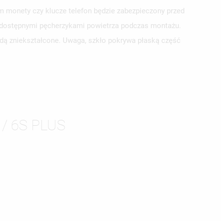
m monety czy klucze telefon będzie zabezpieczony przed
j dostępnymi pęcherzykami powietrza podczas montażu.
ędą zniekształcone. Uwaga, szkło pokrywa płaską część
/ 6S PLUS
ISTĘ