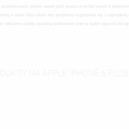
 przedmiotami, zatem nawet jeśli nosisz w torbie razem z telefone
nej w szkle iRon Glass bez problemu rozprawisz się z najtrudnie
 po nałożeniu szkła, zostaną zachowane oraz w żaden sposób nie b
DUKTY NA APPLE IPHONE 6 PLUS 
WÓRZ LISTĘ ŻYCZEŃ
LOGUJ SIĘ
ZWA LISTY ŻYCZEŃ
SISZ BYĆ ZALOGOWANY BY ZAPISAĆ PRODUKTY NA SWOJEJ LIŚCIE
JE LISTY ŻYCZEŃ
CZEŃ.
UTWÓRZ NOWĄ L
add_circle_outline
ANULUJ
ZALOGUJ SIĘ