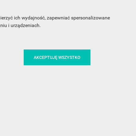
 mierzyć ich wydajność, zapewniać spersonalizowane
iu i urządzeniach.
CA
ŚLEDŹ NAS NA FACEBOOKU
AKCEPTUJĘ WSZYSTKO
!
MEDIA