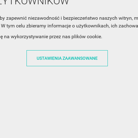
UŻYTKOWNIKÓW
, aby zapewnić niezawodność i bezpieczeństwo naszych witryn,
W tym celu zbieramy informacje o użytkownikach, ich zachowan
ACJE
OBSŁUGA KLIENTA
WSPÓŁPRA
dę na wykorzystywanie przez nas plików cookie.
ZWROTY I WYMIANY
DLA FIRM
N KODÓW
PŁATNOŚCI I DOSTAWY
DLA GRAFIKÓW
USTAWIENIA ZAAWANSOWANE
CH
ŚLEDZENIE PRZESYŁKI
DOŁĄCZ DO NAS
N
FAQ
NASZE SOCIAL 
PRYWATNOŚCI
KONTAKT Z NAMI
N NEWSLETTERA
 EOG
 Z NEWSLETTERA