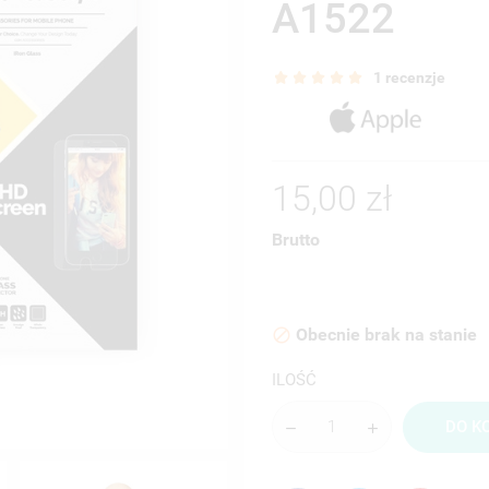
A1522
1 recenzje
15,00 zł
Brutto
Obecnie brak na stanie

ILOŚĆ
DO K