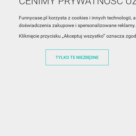
CENIMY PRYWATNOŚĆ 
Funnycase.pl korzysta z cookies i innych technologii
doświadczenia zakupowe i spersonalizowane reklamy. 
INFORMACJA O SKLEPIE
INFORM
Kliknięcie przycisku „Akceptuj wszystko” oznacza zgo
FunnyCase.pl
O MARCE
Trudna 13
REGULAMI
TYLKO TE NIEZBĘDNE
32-700 Bochnia
RABATOWY
Polska
REGULAMI
office@funnycase.pl
POLITYKA 
+48574304204
COOKIES
REGULAMI
KLAUZULA
WYPISANIE