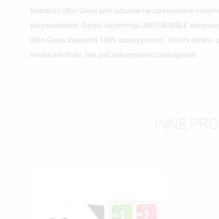
twardość iRon Glass jest odporne na zarysowania ostrymi
porysowaniem. Dzięki technologii ANTI-BUBBLE zastosowa
iRon Glass zapewnia 100% przejrzystości. Kolory ekranu,
ekranu telefonu. Nie jest zakrzywione/zaokrąglone.
INNE PRO
UT
ZA
NA
MU
MO
ŻY