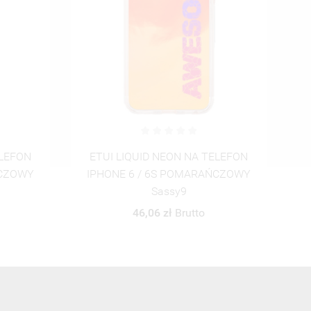
ELEFON
ETUI LIQUID NEON NA TELEFON
ŃCZOWY
IPHONE 6 / 6S ZIELONY
I
JohnnyBravo105
46,06 zł
Brutto