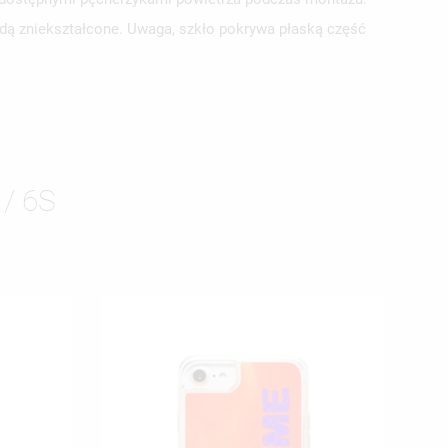
ędą zniekształcone. Uwaga, szkło pokrywa płaską część
/ 6S
ISTĘ