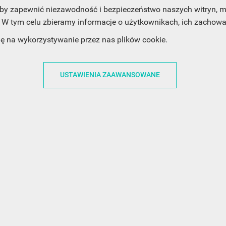
, aby zapewnić niezawodność i bezpieczeństwo naszych witryn,
W tym celu zbieramy informacje o użytkownikach, ich zachowan
ACJE
OBSŁUGA KLIENTA
WSPÓŁPRA
dę na wykorzystywanie przez nas plików cookie.
ZWROTY I WYMIANY
DLA FIRM
N KODÓW
PŁATNOŚCI I DOSTAWY
DLA GRAFIKÓW
USTAWIENIA ZAAWANSOWANE
CH
ŚLEDZENIE PRZESYŁKI
DOŁĄCZ DO NAS
N
FAQ
NASZE SOCIAL 
PRYWATNOŚCI
KONTAKT Z NAMI
N NEWSLETTERA
 EOG
 Z NEWSLETTERA