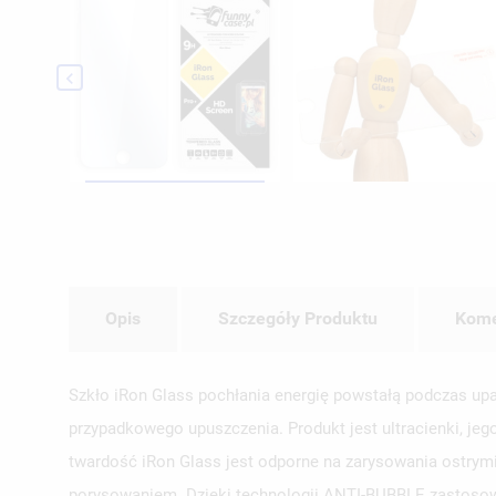

Opis
Szczegóły Produktu
Kome
Szkło iRon Glass pochłania energię powstałą podczas upa
przypadkowego upuszczenia. Produkt jest ultracienki, jeg
twardość iRon Glass jest odporne na zarysowania ostrymi
porysowaniem. Dzięki technologii ANTI-BUBBLE zastosowa