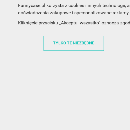
Funnycase.pl korzysta z cookies i innych technologii
doświadczenia zakupowe i spersonalizowane reklamy. 
INFORMACJA O SKLEPIE
INFORM
Kliknięcie przycisku „Akceptuj wszystko” oznacza zgo
FunnyCase.pl
O MARCE
Trudna 13
REGULAMI
TYLKO TE NIEZBĘDNE
32-700 Bochnia
RABATOWY
Polska
REGULAMI
office@funnycase.pl
POLITYKA 
+48574304204
COOKIES
REGULAMI
KLAUZULA
WYPISANIE
PROMOCJE