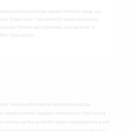
nergię powstałą podczas upadku telefonu, stając się
acza. Dzięki temu Twój smartfon będzie bezpieczny
zenia. Produkt jest ultracienki, jego grubość to
Ron Glass jest pr...
 temu Twój smartfon będzie bezpieczny podczas
nie niewyczuwalne i zupełnie niewidoczne. Przez swoją
m monety czy klucze telefon będzie zabezpieczony przed
j dostępnymi pęcherzykami powietrza podczas montażu.