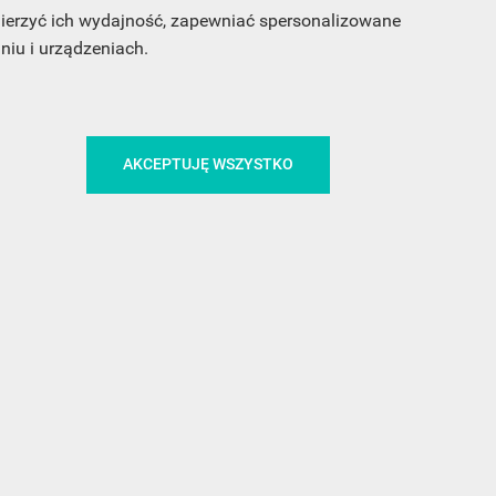
 mierzyć ich wydajność, zapewniać spersonalizowane
iu i urządzeniach.
CA
ŚLEDŹ NAS NA FACEBOOKU
AKCEPTUJĘ WSZYSTKO
!
MEDIA