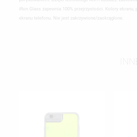
iRon Glass zapewnia 100% przejrzystości. Kolory ekranu,
ekranu telefonu. Nie jest zakrzywione/zaokrąglone.
INN
UT
ZA
NA
MU
MO
ŻY