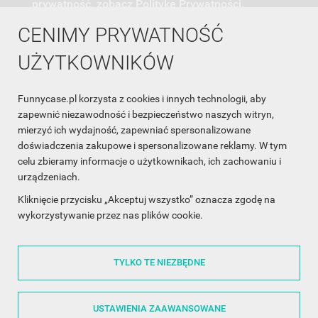
prywatność, zobacz Politykę Prywatności.
CENIMY PRYWATNOŚĆ
UŻYTKOWNIKÓW
Funnycase.pl korzysta z cookies i innych technologii, aby
INFORMACJA O SKLEPIE

zapewnić niezawodność i bezpieczeństwo naszych witryn,
mierzyć ich wydajność, zapewniać spersonalizowane
INFORMACJE

doświadczenia zakupowe i spersonalizowane reklamy. W tym
celu zbieramy informacje o użytkownikach, ich zachowaniu i
OBSŁUGA KLIENTA

urządzeniach.
WSPÓŁPRACA

Kliknięcie przycisku „Akceptuj wszystko” oznacza zgodę na
wykorzystywanie przez nas plików cookie.
ŚLEDŹ NAS NA FACEBOOKU

TYLKO TE NIEZBĘDNE
Made with
❤
in Poland
USTAWIENIA ZAAWANSOWANE