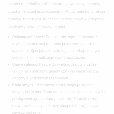
jakości materiałów, które absorbują wstrząsy i chronią
urządzenie przed uszkodzeniami. Wytrzymała konstrukcja
sprawia, że etui jest skuteczną barierą nawet w przypadku
upadków z niewielkich wysokości.
Ochrona antishock:
Etui zostało zaprojektowane z
myślą o skutecznej ochronie przed wstrząsami i
UTWÓRZ LISTĘ ŻYCZEŃ
upadkami. Specjalna konstrukcja absorbuje energię
ZALOGUJ SIĘ
uderzenia, minimalizując ryzyko uszkodzeń.
NAZWA LISTY ŻYCZEŃ
Uniwersalność:
Pasuje do wielu rodzajów urządzeń,
MUSISZ BYĆ ZALOGOWANY BY ZAPISAĆ PRODUKTY NA
MOJE LISTY ŻYCZEŃ
SWOJEJ LIŚCIE ŻYCZEŃ.
takich jak smartfony, tablety czy inne elektroniczne
gadżety o podobnych rozmiarach.
UTWÓRZ NOWĄ LISTĘ
add_circle_outline
Biała smycz:
W zestawie z etui znajduje się biała
ANULUJ
ZALOGUJ SIĘ
smycz, która umożliwia noszenie urządzenia na szyi lub
ANULUJ
UTWÓRZ LISTĘ ŻYCZEŃ
przyłączenie go do kluczy czy torby. To praktyczne
rozwiązanie dla tych, którzy chcą mieć swój sprzęt
zawsze pod ręką.