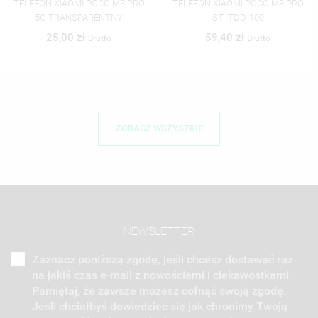
TELEFON XIAOMI POCO M3 PRO
TELEFON XIAOMI POCO M3 PRO
5G TRANSPARENTNY
ST_TDD-100
25,00 zł
59,40 zł
Brutto
Brutto
ZOBACZ WSZYSTKIE
NEWSLETTER
Zaznacz poniższą zgodę, jeśli chcesz dostawać raz
na jakiś czas e-mail z nowościami i ciekawostkami.
Pamiętaj, że zawsze możesz cofnąć swoją zgodę.
Jeśli chciałbyś dowiedzieć się jak chronimy Twoją