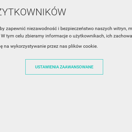
ZWROTY I WYMIANY
DLA FIRM
UŻYTKOWNIKÓW
N KODÓW
PŁATNOŚCI I DOSTAWY
DLA GRAFIKÓW
CH
ŚLEDZENIE PRZESYŁKI
DOŁĄCZ DO NAS
, aby zapewnić niezawodność i bezpieczeństwo naszych witryn,
N
FAQ
NASZE SOCIAL 
W tym celu zbieramy informacje o użytkownikach, ich zachowan
PRYWATNOŚCI
KONTAKT Z NAMI
dę na wykorzystywanie przez nas plików cookie.
N NEWSLETTERA
USTAWIENIA ZAAWANSOWANE
 EOG
 Z NEWSLETTERA
Made with
❤
in Poland