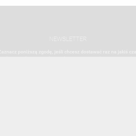
NEWSLETTER
Zaznacz poniższą zgodę, jeśli chcesz dostawać raz na jakiś cza
mail z nowościami i ciekawostkami. Pamiętaj, że zawsze może
cofnąć swoją zgodę. Jeśli chciałbyś dowiedzieć się jak chroni
Twoją prywatność, zobacz Politykę Prywatności.
ACJE
OBSŁUGA KLIENTA
WSPÓŁPRA