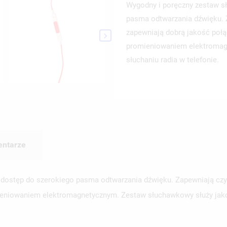
Wygodny i poręczny zestaw s
pasma odtwarzania dźwięku. 
zapewniają dobrą jakość połą

promieniowaniem elektromagn
słuchaniu radia w telefonie.
WÓRZ LISTĘ ŻYCZEŃ
LOGUJ SIĘ
ZWA LISTY ŻYCZEŃ
SISZ BYĆ ZALOGOWANY BY ZAPISAĆ PRODUKTY NA SWOJEJ LIŚCIE
JE LISTY ŻYCZEŃ
ntarze
CZEŃ.
UTWÓRZ NOWĄ L
add_circle_outline
dostęp do szerokiego pasma odtwarzania dźwięku. Zapewniają czy
ANULUJ
ZALOGUJ SIĘ
ANULUJ
UTWÓRZ LISTĘ ŻYCZEŃ
ieniowaniem elektromagnetycznym. Zestaw słuchawkowy służy jako a