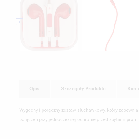

UT
ZA
NA
MU
MO
Opis
Szczegóły Produktu
Kome
ŻY
Wygodny i poręczny zestaw słuchawkowy, który zapewnia 
połączeń przy jednoczesnej ochronie przed zbytnim prom