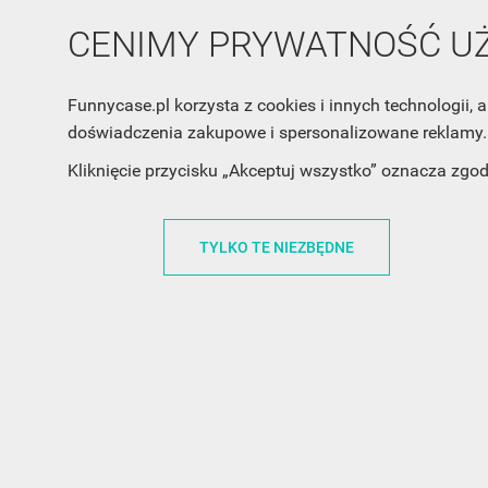
FunnyCase.pl
O MARCE
CENIMY PRYWATNOŚĆ 
Trudna 13
REGULAMI
32-700 Bochnia
RABATOWY
Funnycase.pl korzysta z cookies i innych technologii
Polska
REGULAMI
doświadczenia zakupowe i spersonalizowane reklamy. 
office@funnycase.pl
POLITYKA 
Kliknięcie przycisku „Akceptuj wszystko” oznacza zgo
+48574304204
COOKIES
REGULAMI
TYLKO TE NIEZBĘDNE
KLAUZULA
WYPISANIE
PROMOCJE