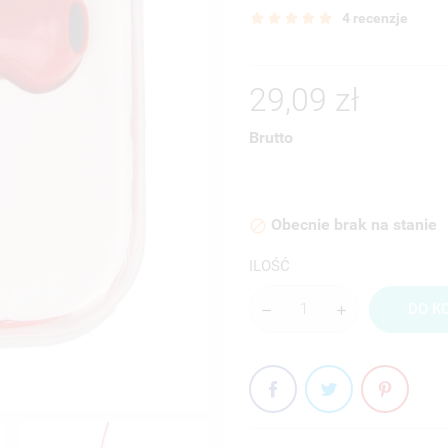
4 recenzje
29,09 zł
Brutto
Obecnie brak na stanie

ILOŚĆ
DO K