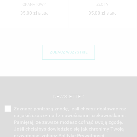
ZŁOTY
TRANSPARENT
35,00 zł
22,00 zł
Brutto
Brutto
ZOBACZ WSZYSTKIE
NEWSLETTER
Zaznacz poniższą zgodę, jeśli chcesz dostawać raz
na jakiś czas e-mail z nowościami i ciekawostkami.
Pamiętaj, że zawsze możesz cofnąć swoją zgodę.
Jeśli chciałbyś dowiedzieć się jak chronimy Twoją
prywatność, zobacz Politykę Prywatności.