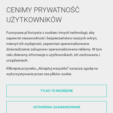
CENIMY PRYWATNOŚĆ
UŻYTKOWNIKÓW
Funnycase.pl korzysta z cookies i innych technologii, aby
INFORMACJA O SKLEPIE

zapewnić niezawodność i bezpieczeństwo naszych witryn,
mierzyć ich wydajność, zapewniać spersonalizowane
INFORMACJE

doświadczenia zakupowe i spersonalizowane reklamy. W tym
celu zbieramy informacje o użytkownikach, ich zachowaniu i
OBSŁUGA KLIENTA

urządzeniach.
WSPÓŁPRACA

Kliknięcie przycisku „Akceptuj wszystko” oznacza zgodę na
wykorzystywanie przez nas plików cookie.
ŚLEDŹ NAS NA FACEBOOKU

TYLKO TE NIEZBĘDNE
Made with
❤
in Poland
USTAWIENIA ZAAWANSOWANE