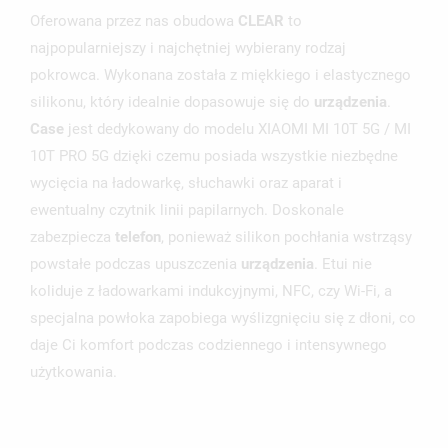
Oferowana przez nas obudowa
CLEAR
to
najpopularniejszy i najchętniej wybierany rodzaj
pokrowca. Wykonana została z miękkiego i elastycznego
silikonu, który idealnie dopasowuje się do
urządzenia
.
Case
jest dedykowany do modelu XIAOMI MI 10T 5G / MI
10T PRO 5G dzięki czemu posiada wszystkie niezbędne
wycięcia na ładowarkę, słuchawki oraz aparat i
ewentualny czytnik linii papilarnych. Doskonale
zabezpiecza
telefon
, ponieważ silikon pochłania wstrząsy
powstałe podczas upuszczenia
urządzenia
. Etui nie
koliduje z ładowarkami indukcyjnymi, NFC, czy Wi-Fi, a
specjalna powłoka zapobiega wyślizgnięciu się z dłoni, co
daje Ci komfort podczas codziennego i intensywnego
użytkowania.