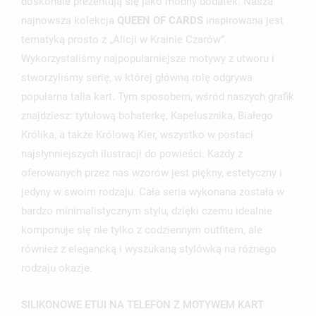
doskonale prezentują się jako modny dodatek. Nasza
najnowsza kolekcja
QUEEN OF CARDS
inspirowana jest
tematyką prosto z „Alicji w Krainie Czarów”.
Wykorzystaliśmy najpopularniejsze motywy z utworu i
stworzyliśmy serię, w której główną rolę odgrywa
popularna talia kart. Tym sposobem, wśród naszych grafik
znajdziesz: tytułową bohaterkę, Kapelusznika, Białego
UTWÓRZ LISTĘ ŻYCZEŃ
Królika, a także Królową Kier, wszystko w postaci
ZALOGUJ SIĘ
najsłynniejszych ilustracji do powieści. Każdy z
oferowanych przez nas wzorów jest piękny, estetyczny i
NAZWA LISTY ŻYCZEŃ
MUSISZ BYĆ ZALOGOWANY BY ZAPISAĆ PRODUKTY NA
MOJE LISTY ŻYCZEŃ
jedyny w swoim rodzaju. Cała seria wykonana została w
SWOJEJ LIŚCIE ŻYCZEŃ.
bardzo minimalistycznym stylu, dzięki czemu idealnie
UTWÓRZ NOWĄ LISTĘ
add_circle_outline
komponuje się nie tylko z codziennym outfitem, ale
ANULUJ
ZALOGUJ SIĘ
również z elegancką i wyszukaną stylówką na różnego
ANULUJ
UTWÓRZ LISTĘ ŻYCZEŃ
rodzaju okazje.
SILIKONOWE ETUI NA TELEFON Z MOTYWEM KART