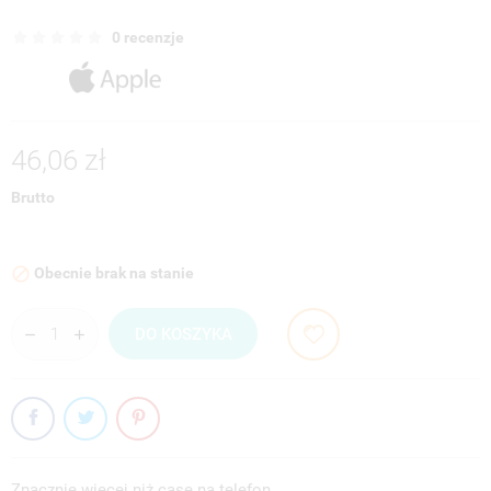
0 recenzje
46,06 zł
Brutto
Obecnie brak na stanie

DO KOSZYKA
Znacznie więcej niż case na telefon.