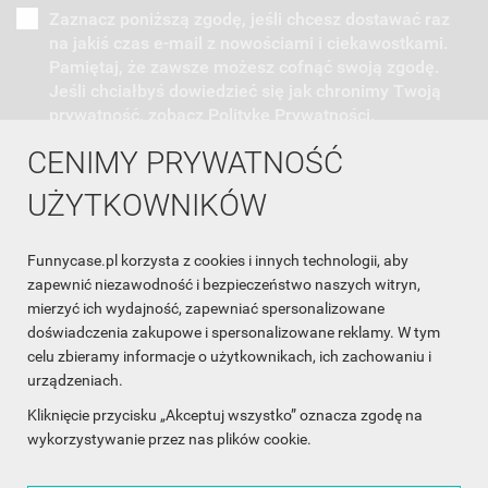
Zaznacz poniższą zgodę, jeśli chcesz dostawać raz
na jakiś czas e-mail z nowościami i ciekawostkami.
Pamiętaj, że zawsze możesz cofnąć swoją zgodę.
Jeśli chciałbyś dowiedzieć się jak chronimy Twoją
prywatność, zobacz Politykę Prywatności.
CENIMY PRYWATNOŚĆ
UŻYTKOWNIKÓW
Funnycase.pl korzysta z cookies i innych technologii, aby
INFORMACJA O SKLEPIE

zapewnić niezawodność i bezpieczeństwo naszych witryn,
mierzyć ich wydajność, zapewniać spersonalizowane
INFORMACJE

doświadczenia zakupowe i spersonalizowane reklamy. W tym
celu zbieramy informacje o użytkownikach, ich zachowaniu i
OBSŁUGA KLIENTA

urządzeniach.
WSPÓŁPRACA

Kliknięcie przycisku „Akceptuj wszystko” oznacza zgodę na
wykorzystywanie przez nas plików cookie.
ŚLEDŹ NAS NA FACEBOOKU
