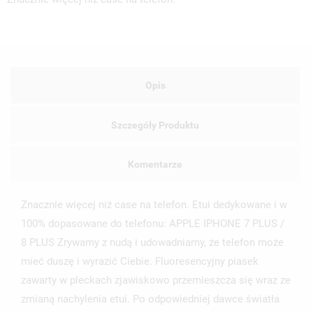
Opis
Szczegóły Produktu
Komentarze
UTWÓRZ LISTĘ ŻYCZEŃ
ZALOGUJ SIĘ
Znacznie więcej niż case na telefon. Etui dedykowane i w
NAZWA LISTY ŻYCZEŃ
MUSISZ BYĆ ZALOGOWANY BY ZAPISAĆ PRODUKTY NA
MOJE LISTY ŻYCZEŃ
100% dopasowane do telefonu: APPLE IPHONE 7 PLUS /
SWOJEJ LIŚCIE ŻYCZEŃ.
8 PLUS Zrywamy z nudą i udowadniamy, że telefon może
UTWÓRZ NOWĄ LISTĘ
add_circle_outline
mieć duszę i wyrazić Ciebie. Fluoresencyjny piasek
ANULUJ
ZALOGUJ SIĘ
zawarty w pleckach zjawiskowo przemieszcza się wraz ze
ANULUJ
UTWÓRZ LISTĘ ŻYCZEŃ
zmianą nachylenia etui. Po odpowiedniej dawce światła