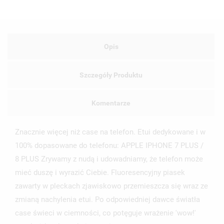
Opis
Szczegóły Produktu
Komentarze
UTWÓRZ LISTĘ ŻYCZEŃ
ZALOGUJ SIĘ
Znacznie więcej niż case na telefon. Etui dedykowane i w
NAZWA LISTY ŻYCZEŃ
100% dopasowane do telefonu: APPLE IPHONE 7 PLUS /
MUSISZ BYĆ ZALOGOWANY BY ZAPISAĆ PRODUKTY NA
MOJE LISTY ŻYCZEŃ
SWOJEJ LIŚCIE ŻYCZEŃ.
8 PLUS Zrywamy z nudą i udowadniamy, że telefon może
mieć duszę i wyrazić Ciebie. Fluoresencyjny piasek
UTWÓRZ NOWĄ LISTĘ
add_circle_outline
zawarty w pleckach zjawiskowo przemieszcza się wraz ze
ANULUJ
ZALOGUJ SIĘ
zmianą nachylenia etui. Po odpowiedniej dawce światła
ANULUJ
UTWÓRZ LISTĘ ŻYCZEŃ
case świeci w ciemności, co potęguje wrażenie 'wow!'