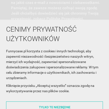
na jakiś czas e-mail z nowościami i ciekawostkami.
Pamiętaj, że zawsze możesz cofnąć swoją zgodę.
Jeśli chciałbyś dowiedzieć się jak chronimy Twoją
prywatność, zobacz Politykę Prywatności.
CENIMY PRYWATNOŚĆ
UŻYTKOWNIKÓW
Funnycase.pl korzysta z cookies i innych technologii, aby
INFORMACJA O SKLEPIE

zapewnić niezawodność i bezpieczeństwo naszych witryn,
mierzyć ich wydajność, zapewniać spersonalizowane
INFORMACJE

doświadczenia zakupowe i spersonalizowane reklamy. W tym
celu zbieramy informacje o użytkownikach, ich zachowaniu i
OBSŁUGA KLIENTA

urządzeniach.
WSPÓŁPRACA

Kliknięcie przycisku „Akceptuj wszystko” oznacza zgodę na
wykorzystywanie przez nas plików cookie.
ŚLEDŹ NAS NA FACEBOOKU

TYLKO TE NIEZBĘDNE