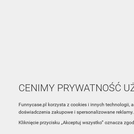
CENIMY PRYWATNOŚĆ 
Funnycase.pl korzysta z cookies i innych technologii
INFORMACJA O SKLEPIE
INFORM
doświadczenia zakupowe i spersonalizowane reklamy. 
FunnyCase.pl
O MARCE
Kliknięcie przycisku „Akceptuj wszystko” oznacza zgo
Trudna 13
REGULAMI