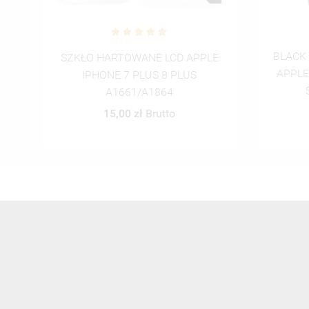
BLACK CASE GLASS NA TELEFON
BLACK
E
APPLE IPHONE 7 PLUS / 8 PLUS
APPLE
ST_NMR2020-1-100
45,00 zł
Brutto