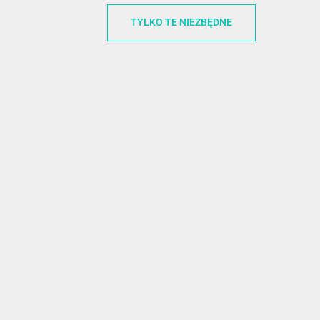
32-700 Bochnia
RABATOWY
TYLKO TE NIEZBĘDNE
Polska
REGULAMI
office@funnycase.pl
POLITYKA 
+48574304204
COOKIES
REGULAMI
KLAUZULA
WYPISANIE
PROMOCJE