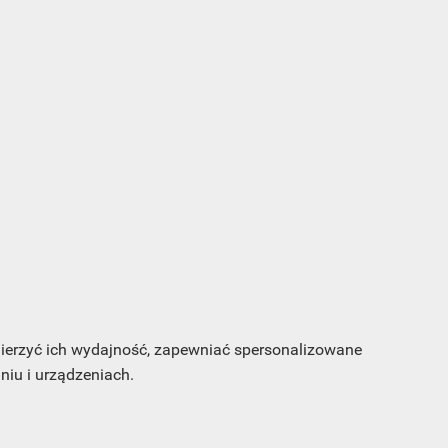
s e-
sz
my
 mierzyć ich wydajność, zapewniać spersonalizowane
CA
ŚLEDŹ NAS NA FACEBOOKU
iu i urządzeniach.