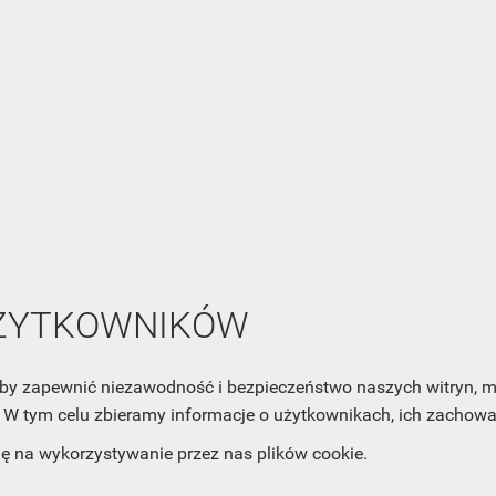
NEWSLETTER
Zaznacz poniższą zgodę, jeśli chcesz dostawać raz na jakiś cza
mail z nowościami i ciekawostkami. Pamiętaj, że zawsze może
cofnąć swoją zgodę. Jeśli chciałbyś dowiedzieć się jak chroni
Twoją prywatność, zobacz Politykę Prywatności.
UŻYTKOWNIKÓW
, aby zapewnić niezawodność i bezpieczeństwo naszych witryn,
ACJE
OBSŁUGA KLIENTA
WSPÓŁPRA
W tym celu zbieramy informacje o użytkownikach, ich zachowan
ZWROTY I WYMIANY
DLA FIRM
dę na wykorzystywanie przez nas plików cookie.
N KODÓW
PŁATNOŚCI I DOSTAWY
DLA GRAFIKÓW