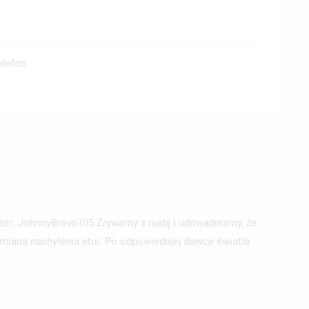
elefon.
zór: JohnnyBravo105 Zrywamy z nudą i udowadniamy, że
zmianą nachylenia etui. Po odpowiedniej dawce światła