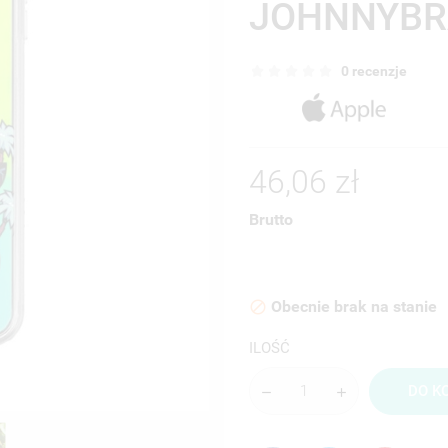
JOHNNYBR
0 recenzje
46,06 zł
Brutto
Obecnie brak na stanie

ILOŚĆ
DO K