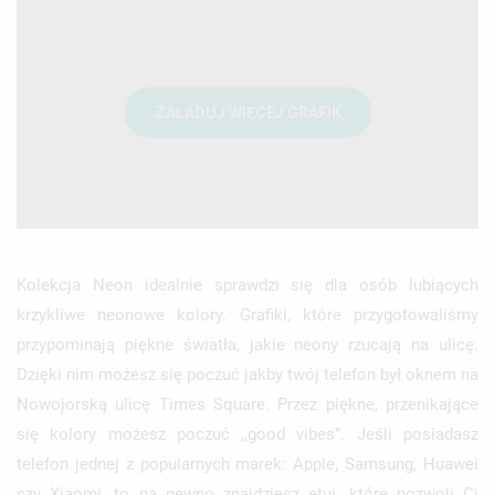
Kolekcja Neon idealnie sprawdzi się dla osób lubiących
krzykliwe neonowe kolory. Grafiki, które przygotowaliśmy
przypominają piękne światła, jakie neony rzucają na ulicę.
Dzięki nim możesz się poczuć jakby twój telefon był oknem na
Nowojorską ulicę Times Square. Przez piękne, przenikające
się kolory możesz poczuć ,,good vibes”. Jeśli posiadasz
telefon jednej z popularnych marek: Apple, Samsung, Huawei
czy Xiaomi, to na pewno znajdziesz etui, które pozwoli Ci