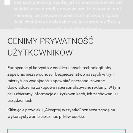
Zaznacz poniższą zgodę, jeśli chcesz dostawać raz
na jakiś czas e-mail z nowościami i ciekawostkami.
Pamiętaj, że zawsze możesz cofnąć swoją zgodę.
Jeśli chciałbyś dowiedzieć się jak chronimy Twoją
prywatność, zobacz Politykę Prywatności.
CENIMY PRYWATNOŚĆ
UŻYTKOWNIKÓW
Funnycase.pl korzysta z cookies i innych technologii, aby
INFORMACJA O SKLEPIE

zapewnić niezawodność i bezpieczeństwo naszych witryn,
mierzyć ich wydajność, zapewniać spersonalizowane
INFORMACJE

doświadczenia zakupowe i spersonalizowane reklamy. W tym
celu zbieramy informacje o użytkownikach, ich zachowaniu i
OBSŁUGA KLIENTA

urządzeniach.
WSPÓŁPRACA

Kliknięcie przycisku „Akceptuj wszystko” oznacza zgodę na
wykorzystywanie przez nas plików cookie.
ŚLEDŹ NAS NA FACEBOOKU
