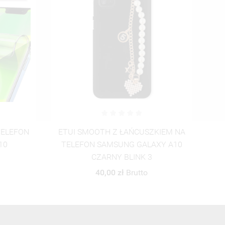
KIEM NA
FO
SZKŁO Samsung GALAXY A10 A105
XY A10
15,00 zł
Brutto