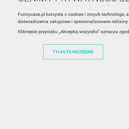
Funnycase.pl korzysta z cookies i innych technologii
doświadczenia zakupowe i spersonalizowane reklamy. 
INFORMACJA O SKLEPIE
INFORM
Kliknięcie przycisku „Akceptuj wszystko” oznacza zgo
FunnyCase.pl
O MARCE
Trudna 13
REGULAMI
TYLKO TE NIEZBĘDNE
32-700 Bochnia
RABATOWY
Polska
REGULAMI
office@funnycase.pl
POLITYKA 
+48574304204
COOKIES
REGULAMI
KLAUZULA
WYPISANIE