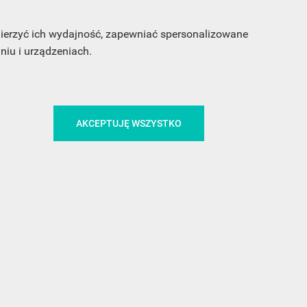
 mierzyć ich wydajność, zapewniać spersonalizowane
iu i urządzeniach.
CA
ŚLEDŹ NAS NA FACEBOOKU
AKCEPTUJĘ WSZYSTKO
!
MEDIA