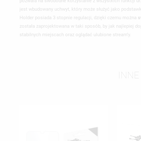
pozwala na swobodne korzystanie z wszystkich funkcji ur
jest wbudowany uchwyt, który może służyć jako podstawka 
Holder posiada 3 stopnie regulacji, dzięki czemu można
s
została zaprojektowana w taki sposób, by jak najlepiej 
stabilnych miejscach oraz oglądać ulubione stream’y.
INNE
UT
ZA
NA
MU
MO
ŻY