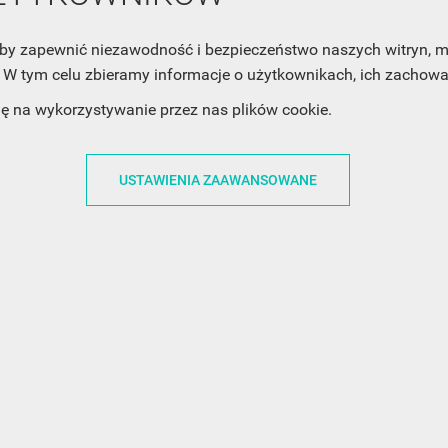
, aby zapewnić niezawodność i bezpieczeństwo naszych witryn,
W tym celu zbieramy informacje o użytkownikach, ich zachowan
ACJE
OBSŁUGA KLIENTA
WSPÓŁPRA
dę na wykorzystywanie przez nas plików cookie.
ZWROTY I WYMIANY
DLA FIRM
N KODÓW
PŁATNOŚCI I DOSTAWY
DLA GRAFIKÓW
USTAWIENIA ZAAWANSOWANE
CH
ŚLEDZENIE PRZESYŁKI
DOŁĄCZ DO NAS
N
FAQ
NASZE SOCIAL 
PRYWATNOŚCI
KONTAKT Z NAMI
N NEWSLETTERA
 EOG
 Z NEWSLETTERA