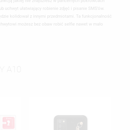
unkcją jakiej nie znajdziesz w pancernych pokrowcach
ub uchwyt ułatwiający robienie zdjęć i pisanie SMS’ów.
ędzie kolidował z innymi przedmiotami. Ta funkcjonalność
chwytowi możesz bez obaw robić selfie nawet w mało
Y A10
ISTĘ