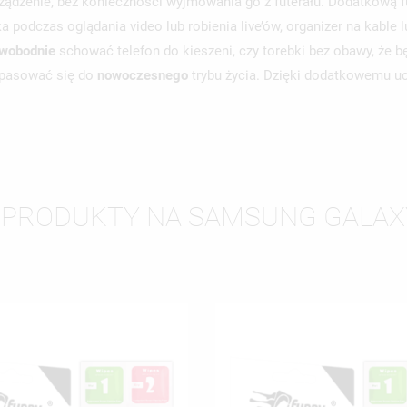
ządzenie, bez konieczności wyjmowania go z futerału. Dodatkową f
podczas oglądania video lub robienia live’ów, organizer na kable l
wobodnie
schować telefon do kieszeni, czy torebki bez obawy, że b
dopasować się do
nowoczesnego
trybu życia. Dzięki dodatkowemu u
 PRODUKTY NA SAMSUNG GALAX
WÓRZ LISTĘ ŻYCZEŃ
LOGUJ SIĘ
ZWA LISTY ŻYCZEŃ
SISZ BYĆ ZALOGOWANY BY ZAPISAĆ PRODUKTY NA SWOJEJ LIŚCIE
JE LISTY ŻYCZEŃ
CZEŃ.
UTWÓRZ NOWĄ L
add_circle_outline
ANULUJ
ZALOGUJ SIĘ
ANULUJ
UTWÓRZ LISTĘ ŻYCZEŃ