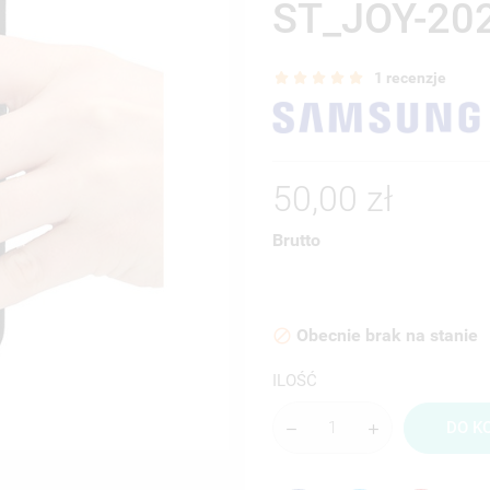
ST_JOY-20
1 recenzje
50,00 zł
Brutto
Obecnie brak na stanie

ILOŚĆ
DO K