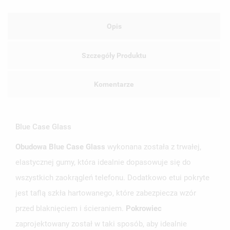
Opis
Szczegóły Produktu
Komentarze
Blue Case Glass
Obudowa Blue Case Glass
wykonana została z trwałej,
elastycznej gumy, która idealnie dopasowuje się do
wszystkich zaokrągleń telefonu. Dodatkowo etui pokryte
jest taflą szkła hartowanego, które zabezpiecza wzór
UTWÓRZ LISTĘ ŻYCZEŃ
przed blaknięciem i ścieraniem.
Pokrowiec
ZALOGUJ SIĘ
zaprojektowany został w taki sposób, aby idealnie