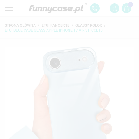
0
STRONA GŁÓWNA
ETUI PANCERNE
GLASSY KOLOR
ETUI BLUE CASE GLASS APPLE IPHONE 17 AIR ST_COL101