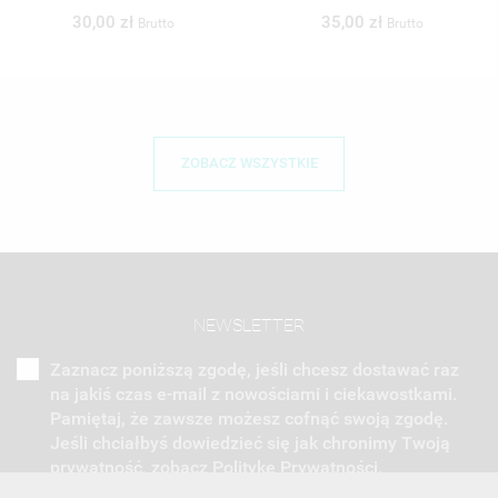
30,00 zł
35,00 zł
Brutto
Brutto
ZOBACZ WSZYSTKIE
NEWSLETTER
Zaznacz poniższą zgodę, jeśli chcesz dostawać raz
na jakiś czas e-mail z nowościami i ciekawostkami.
Pamiętaj, że zawsze możesz cofnąć swoją zgodę.
Jeśli chciałbyś dowiedzieć się jak chronimy Twoją
prywatność, zobacz Politykę Prywatności.