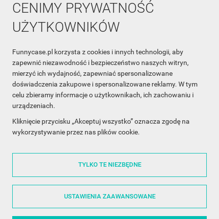
CENIMY PRYWATNOŚĆ
UŻYTKOWNIKÓW
Funnycase.pl korzysta z cookies i innych technologii, aby
INFORMACJA O SKLEPIE

zapewnić niezawodność i bezpieczeństwo naszych witryn,
mierzyć ich wydajność, zapewniać spersonalizowane
INFORMACJE

doświadczenia zakupowe i spersonalizowane reklamy. W tym
celu zbieramy informacje o użytkownikach, ich zachowaniu i
OBSŁUGA KLIENTA

urządzeniach.
WSPÓŁPRACA

Kliknięcie przycisku „Akceptuj wszystko” oznacza zgodę na
wykorzystywanie przez nas plików cookie.
ŚLEDŹ NAS NA FACEBOOKU

TYLKO TE NIEZBĘDNE
Made with
❤
in Poland
USTAWIENIA ZAAWANSOWANE