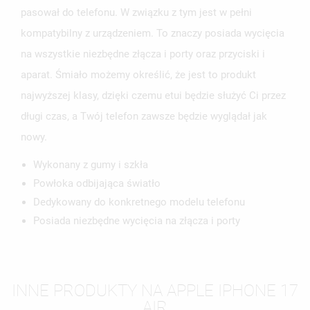
NAZWA LISTY ŻYCZEŃ
pasował do telefonu. W związku z tym jest w pełni
MUSISZ BYĆ ZALOGOWANY BY ZAPISAĆ PRODUKTY NA
MOJE LISTY ŻYCZEŃ
SWOJEJ LIŚCIE ŻYCZEŃ.
kompatybilny z urządzeniem. To znaczy posiada wycięcia
UTWÓRZ NOWĄ LISTĘ
add_circle_outline
na wszystkie niezbędne złącza i porty oraz przyciski i
aparat. Śmiało możemy określić, że jest to produkt
ANULUJ
ZALOGUJ SIĘ
ANULUJ
UTWÓRZ LISTĘ ŻYCZEŃ
najwyższej klasy, dzięki czemu etui będzie służyć Ci przez
długi czas, a Twój telefon zawsze będzie wyglądał jak
nowy.
Wykonany z gumy i szkła
Powłoka odbijająca światło
Dedykowany do konkretnego modelu telefonu
Posiada niezbędne wycięcia na złącza i porty
INNE PRODUKTY NA APPLE IPHONE 17
AIR