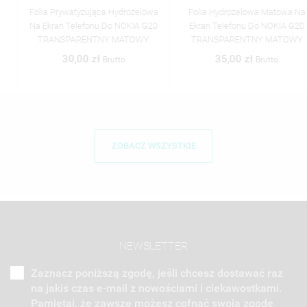
Folia Prywatyzująca Hydrożelowa
Folia Hydrożelowa Matowa Na
Na Ekran Telefonu Do NOKIA G20
Ekran Telefonu Do NOKIA G20
TRANSPARENTNY MATOWY
TRANSPARENTNY MATOWY
30,00 zł
35,00 zł
Brutto
Brutto
ZOBACZ WSZYSTKIE
NEWSLETTER
Zaznacz poniższą zgodę, jeśli chcesz dostawać raz
na jakiś czas e-mail z nowościami i ciekawostkami.
Pamiętaj, że zawsze możesz cofnąć swoją zgodę.