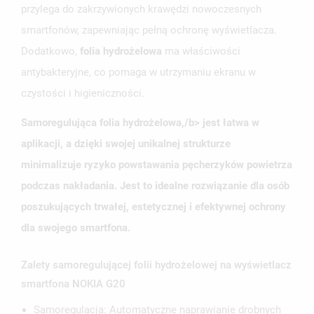
przylega do zakrzywionych krawędzi nowoczesnych
smartfonów, zapewniając pełną ochronę wyświetlacza.
Dodatkowo,
folia hydrożelowa
ma właściwości
antybakteryjne, co pomaga w utrzymaniu ekranu w
czystości i higieniczności.
Samoregulująca folia hydrożelowa,/b> jest łatwa w
aplikacji, a dzięki swojej unikalnej strukturze
UTWÓRZ LISTĘ ŻYCZEŃ
ZALOGUJ SIĘ
minimalizuje ryzyko powstawania pęcherzyków powietrza
podczas nakładania. Jest to idealne rozwiązanie dla osób
NAZWA LISTY ŻYCZEŃ
MUSISZ BYĆ ZALOGOWANY BY ZAPISAĆ PRODUKTY NA
MOJE LISTY ŻYCZEŃ
SWOJEJ LIŚCIE ŻYCZEŃ.
poszukujących trwałej, estetycznej i efektywnej ochrony
dla swojego smartfona.
UTWÓRZ NOWĄ LISTĘ
add_circle_outline
ANULUJ
ZALOGUJ SIĘ
Zalety samoregulującej folii hydrożelowej na wyświetlacz
ANULUJ
UTWÓRZ LISTĘ ŻYCZEŃ
smartfona NOKIA G20
Samoregulacja: Automatyczne naprawianie drobnych