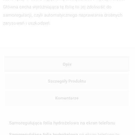
Główna cecha wyróżniająca tę folię to jej zdolność do
samoregulacji, czyli automatycznego naprawiania drobnych
zarysowań i uszkodzeń.
Opis
Szczegóły Produktu
Komentarze
Samoregulująca folia hydrożelowa na ekran telefonu
Samoregulująca folia hydrożelowa
na ekran telefonu to