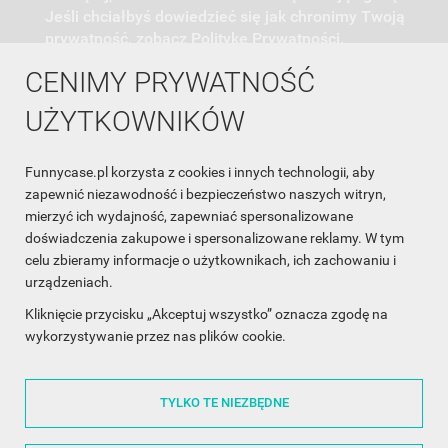
Jeśli chciałbyś dowiedzieć się jak chronimy Twoją
prywatność, zobacz Politykę Prywatności.
CENIMY PRYWATNOŚĆ
UŻYTKOWNIKÓW
Funnycase.pl korzysta z cookies i innych technologii, aby
INFORMACJA O SKLEPIE

zapewnić niezawodność i bezpieczeństwo naszych witryn,
mierzyć ich wydajność, zapewniać spersonalizowane
INFORMACJE

doświadczenia zakupowe i spersonalizowane reklamy. W tym
celu zbieramy informacje o użytkownikach, ich zachowaniu i
OBSŁUGA KLIENTA

urządzeniach.
WSPÓŁPRACA

Kliknięcie przycisku „Akceptuj wszystko” oznacza zgodę na
wykorzystywanie przez nas plików cookie.
ŚLEDŹ NAS NA FACEBOOKU

TYLKO TE NIEZBĘDNE
Made with
❤
in Poland