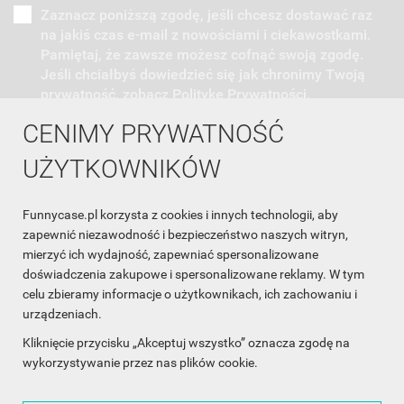
Zaznacz poniższą zgodę, jeśli chcesz dostawać raz
na jakiś czas e-mail z nowościami i ciekawostkami.
Pamiętaj, że zawsze możesz cofnąć swoją zgodę.
Jeśli chciałbyś dowiedzieć się jak chronimy Twoją
prywatność, zobacz Politykę Prywatności.
CENIMY PRYWATNOŚĆ
UŻYTKOWNIKÓW
Funnycase.pl korzysta z cookies i innych technologii, aby
INFORMACJA O SKLEPIE

zapewnić niezawodność i bezpieczeństwo naszych witryn,
mierzyć ich wydajność, zapewniać spersonalizowane
INFORMACJE

doświadczenia zakupowe i spersonalizowane reklamy. W tym
celu zbieramy informacje o użytkownikach, ich zachowaniu i
OBSŁUGA KLIENTA

urządzeniach.
WSPÓŁPRACA

Kliknięcie przycisku „Akceptuj wszystko” oznacza zgodę na
wykorzystywanie przez nas plików cookie.
ŚLEDŹ NAS NA FACEBOOKU
