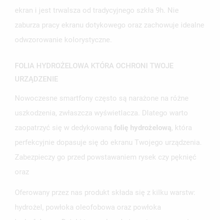
ekran i jest trwalsza od tradycyjnego szkła 9h. Nie
zaburza pracy ekranu dotykowego oraz zachowuje idealne
odwzorowanie kolorystyczne.
FOLIA HYDROŻELOWA KTÓRA OCHRONI TWOJE
URZĄDZENIE
Nowoczesne smartfony często są narażone na różne
uszkodzenia, zwłaszcza wyświetlacza. Dlatego warto
UTWÓRZ LISTĘ ŻYCZEŃ
ZALOGUJ SIĘ
zaopatrzyć się w dedykowaną
folię hydrożelową
, która
perfekcyjnie dopasuje się do ekranu Twojego urządzenia.
NAZWA LISTY ŻYCZEŃ
MUSISZ BYĆ ZALOGOWANY BY ZAPISAĆ PRODUKTY NA
MOJE LISTY ŻYCZEŃ
Zabezpieczy go przed powstawaniem rysek czy pęknięć
SWOJEJ LIŚCIE ŻYCZEŃ.
oraz
UTWÓRZ NOWĄ LISTĘ
add_circle_outline
Oferowany przez nas produkt składa się z kilku warstw:
ANULUJ
ZALOGUJ SIĘ
ANULUJ
UTWÓRZ LISTĘ ŻYCZEŃ
hydrożel, powłoka oleofobowa oraz powłoka