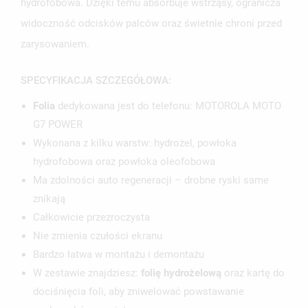
hydrofobowa. Dzięki temu absorbuje wstrząsy, ogranicza
widoczność odcisków palców oraz świetnie chroni przed
zarysowaniem.
SPECYFIKACJA SZCZEGÓŁOWA:
Folia
dedykowana jest do telefonu: MOTOROLA MOTO
G7 POWER
Wykonana z kilku warstw: hydrożel, powłoka
hydrofobowa oraz powłoka oleofobowa
Ma zdolności auto regeneracji – drobne ryski same
znikają
Całkowicie przezroczysta
Nie zmienia czułości ekranu
Bardzo łatwa w montażu i demontażu
W zestawie znajdziesz:
folię hydrożelową
oraz kartę do
dociśnięcia foli, aby zniwelować powstawanie