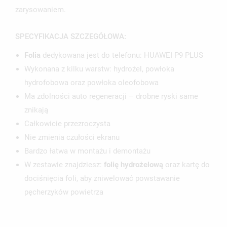
zarysowaniem.
SPECYFIKACJA SZCZEGÓŁOWA:
Folia
dedykowana jest do telefonu: HUAWEI P9 PLUS
Wykonana z kilku warstw: hydrożel, powłoka
hydrofobowa oraz powłoka oleofobowa
Ma zdolności auto regeneracji – drobne ryski same
znikają
Całkowicie przezroczysta
Nie zmienia czułości ekranu
Bardzo łatwa w montażu i demontażu
W zestawie znajdziesz:
folię hydrożelową
oraz kartę do
dociśnięcia foli, aby zniwelować powstawanie
pęcherzyków powietrza