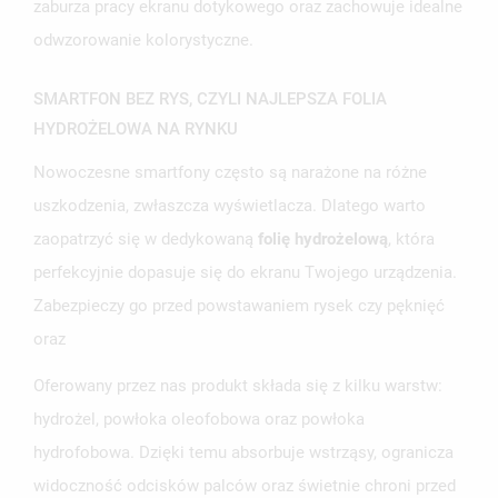
zaburza pracy ekranu dotykowego oraz zachowuje idealne
ANULUJ
ZALOGUJ SIĘ
ANULUJ
UTWÓRZ LISTĘ ŻYCZEŃ
odwzorowanie kolorystyczne.
SMARTFON BEZ RYS, CZYLI NAJLEPSZA FOLIA
HYDROŻELOWA NA RYNKU
Nowoczesne smartfony często są narażone na różne
uszkodzenia, zwłaszcza wyświetlacza. Dlatego warto
zaopatrzyć się w dedykowaną
folię hydrożelową
, która
perfekcyjnie dopasuje się do ekranu Twojego urządzenia.
Zabezpieczy go przed powstawaniem rysek czy pęknięć
oraz
Oferowany przez nas produkt składa się z kilku warstw:
hydrożel, powłoka oleofobowa oraz powłoka
hydrofobowa. Dzięki temu absorbuje wstrząsy, ogranicza
widoczność odcisków palców oraz świetnie chroni przed