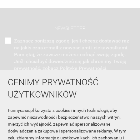
NEWSLETTER
Zaznacz poniższą zgodę, jeśli chcesz dostawać raz
na jakiś czas e-mail z nowościami i ciekawostkami.
Pamiętaj, że zawsze możesz cofnąć swoją zgodę.
Jeśli chciałbyś dowiedzieć się jak chronimy Twoją
prywatność, zobacz Politykę Prywatności.
CENIMY PRYWATNOŚĆ
UŻYTKOWNIKÓW
Funnycase.pl korzysta z cookies i innych technologii, aby
INFORMACJA O SKLEPIE

zapewnić niezawodność i bezpieczeństwo naszych witryn,
mierzyć ich wydajność, zapewniać spersonalizowane
INFORMACJE

doświadczenia zakupowe i spersonalizowane reklamy. W tym
celu zbieramy informacje o użytkownikach, ich zachowaniu i
OBSŁUGA KLIENTA
