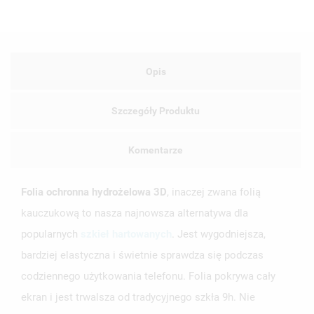
Opis
Szczegóły Produktu
Komentarze
Folia ochronna hydrożelowa 3D
, inaczej zwana folią
UTWÓRZ LISTĘ ŻYCZEŃ
kauczukową to nasza najnowsza alternatywa dla
ZALOGUJ SIĘ
popularnych
szkieł hartowanych
. Jest wygodniejsza,
NAZWA LISTY ŻYCZEŃ
bardziej elastyczna i świetnie sprawdza się podczas
MUSISZ BYĆ ZALOGOWANY BY ZAPISAĆ PRODUKTY NA
MOJE LISTY ŻYCZEŃ
SWOJEJ LIŚCIE ŻYCZEŃ.
codziennego użytkowania telefonu. Folia pokrywa cały
UTWÓRZ NOWĄ LISTĘ
ekran i jest trwalsza od tradycyjnego szkła 9h. Nie
add_circle_outline