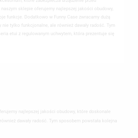
akcesorium, które zabezpiecza urządzenie przed
 naszym sklepie oferujemy najlepszej jakości obudowy,
woje funkcje. Dodatkowo w Funny Case zwracamy dużą
y nie tylko funkcjonalne, ale również dawały radość. Tym
ria etui z regulowanym uchwytem, która prezentuje się
ferujemy najlepszej jakości obudowy, które doskonale
le również dawały radość. Tym sposobem powstała kolejna