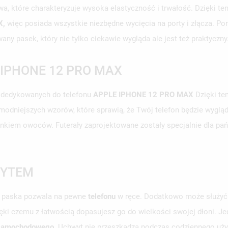
wa, które charakteryzuje wysoka elastyczność i trwałość. Dzięki t
X,
więc posiada wszystkie niezbędne wycięcia na porty i złącza. P
ny pasek, który nie tylko ciekawie wygląda ale jest też praktyczny
 IPHONE 12 PRO MAX
dedykowanych do telefonu
APPLE IPHONE 12 PRO MAX
Dzięki te
ajmodniejszych wzorów, które sprawią, że Twój telefon będzie wyg
sunkiem owoców. Futerały zaprojektowane zostały specjalnie dla pań
WYTEM
 paska pozwala na pewne
telefonu
w ręce. Dodatkowo może służyć 
ięki czemu z łatwością dopasujesz go do wielkości swojej dłoni. J
 samochodowego
. Uchwyt nie przeszkadza podczas codziennego uż