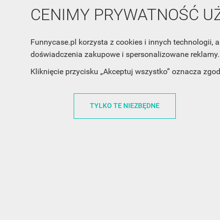
CENIMY PRYWATNOŚĆ 
Funnycase.pl korzysta z cookies i innych technologii
doświadczenia zakupowe i spersonalizowane reklamy. 
Kliknięcie przycisku „Akceptuj wszystko” oznacza zgo
TYLKO TE NIEZBĘDNE
INFORMACJA O SKLEPIE
INFORM
FunnyCase.pl
O MARCE
Trudna 13
REGULAMI
32-700 Bochnia
RABATOWY
Polska
REGULAMI
office@funnycase.pl
POLITYKA 