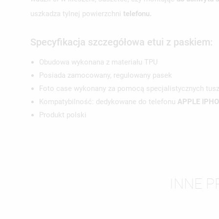
uszkadza tylnej powierzchni
telefonu.
Specyfikacja szczegółowa etui z paskiem:
UT
Obudowa wykonana z materiału TPU
ZA
Posiada zamocowany, regulowany pasek
NA
Foto case wykonany za pomocą specjalistycznych tus
MU
MO
ŻY
Kompatybilność: dedykowane do telefonu
APPLE IPH
Produkt polski
INNE P