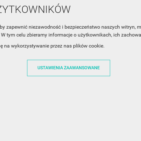
mail z nowościami i ciekawostkami. Pamiętaj, że zawsze może
UŻYTKOWNIKÓW
cofnąć swoją zgodę. Jeśli chciałbyś dowiedzieć się jak chroni
Twoją prywatność, zobacz Politykę Prywatności.
, aby zapewnić niezawodność i bezpieczeństwo naszych witryn,
W tym celu zbieramy informacje o użytkownikach, ich zachowan
dę na wykorzystywanie przez nas plików cookie.
USTAWIENIA ZAAWANSOWANE
ACJE
OBSŁUGA KLIENTA
WSPÓŁPRA
ZWROTY I WYMIANY
DLA FIRM
N KODÓW
PŁATNOŚCI I DOSTAWY
DLA GRAFIKÓW
CH
ŚLEDZENIE PRZESYŁKI
DOŁĄCZ DO NAS
N
FAQ
NASZE SOCIAL 
PRYWATNOŚCI
KONTAKT Z NAMI