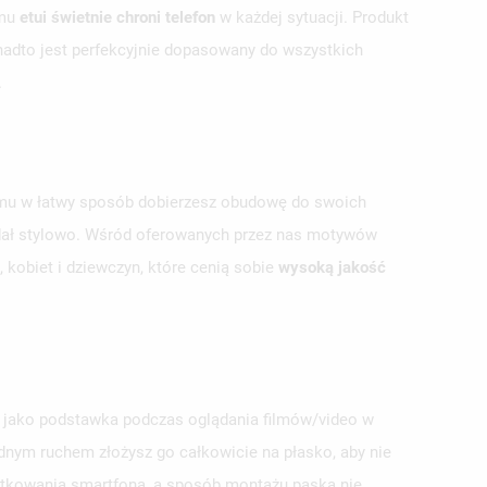
emu
etui świetnie chroni telefon
w każdej sytuacji. Produkt
onadto jest perfekcyjnie dopasowany do wszystkich
.
mu w łatwy sposób dobierzesz obudowę do swoich
lądał stylowo. Wśród oferowanych przez nas motywów
, kobiet i dziewczyn, które cenią sobie
wysoką jakość
jako podstawka podczas oglądania filmów/video w
ednym ruchem złożysz go całkowicie na płasko, aby nie
ytkowania smartfona, a sposób montażu paska nie