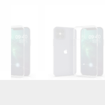
E
ETUI PROTECT CASE 2mm NA
ETUI M
TELEFON APPLE IPHONE 12 PRO
APP