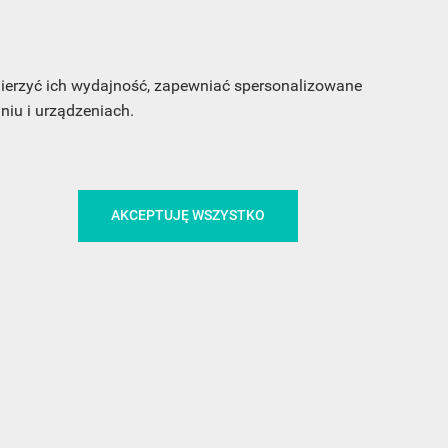
sz
my
 mierzyć ich wydajność, zapewniać spersonalizowane
iu i urządzeniach.
AKCEPTUJĘ WSZYSTKO
CA
ŚLEDŹ NAS NA FACEBOOKU
!
MEDIA