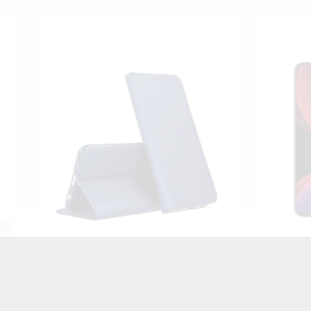
AGNETYCZNE NA TELEFON
ETUI SMOOTH NA TELEFO
LE IPHONE 12 PRO MAX
IPHONE 12 PRO MAX C