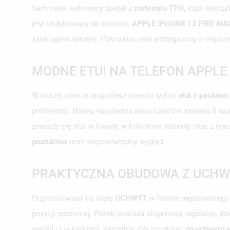
Sam case, wykonany został z
materiału TPU,
czyli tworzy
jest dedykowany do telefonu
APPLE IPHONE 12 PRO MA
zaokrągleń sprzętu. Pokrowiec jest wzbogacony o regulowa
MODNE ETUI NA TELEFON APPLE
W naszej ofercie znajdziesz szeroki wybór
etui z paskiem
preferencji. Nasza najnowsza seria case'ów zawiera 8 n
znalazły się etui w kwiaty, w kolorowe patterny oraz z ry
produktów
oraz niepowtarzalny wygląd.
PRAKTYCZNA OBUDOWA Z UCH
Przymocowany na stałe
UCHWYT
w formie regulowanego
pozycji poziomej. Pasek posiada stopniową regulację, dz
wadził ci w kieszeni, saszetce, czy montując
do uchwytu