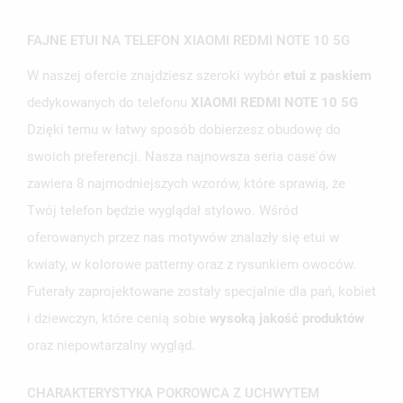
FAJNE ETUI NA TELEFON XIAOMI REDMI NOTE 10 5G
UTWÓRZ LISTĘ ŻYCZEŃ
W naszej ofercie znajdziesz szeroki wybór
etui z paskiem
ZALOGUJ SIĘ
dedykowanych do telefonu
XIAOMI REDMI NOTE 10 5G
NAZWA LISTY ŻYCZEŃ
MUSISZ BYĆ ZALOGOWANY BY ZAPISAĆ PRODUKTY NA
Dzięki temu w łatwy sposób dobierzesz obudowę do
MOJE LISTY ŻYCZEŃ
SWOJEJ LIŚCIE ŻYCZEŃ.
swoich preferencji. Nasza najnowsza seria case'ów
UTWÓRZ NOWĄ LISTĘ
add_circle_outline
zawiera 8 najmodniejszych wzorów, które sprawią, że
ANULUJ
ZALOGUJ SIĘ
Twój telefon będzie wyglądał stylowo. Wśród
ANULUJ
UTWÓRZ LISTĘ ŻYCZEŃ
oferowanych przez nas motywów znalazły się etui w
kwiaty, w kolorowe patterny oraz z rysunkiem owoców.
Futerały zaprojektowane zostały specjalnie dla pań, kobiet
i dziewczyn, które cenią sobie
wysoką jakość produktów
oraz niepowtarzalny wygląd.
CHARAKTERYSTYKA POKROWCA Z UCHWYTEM