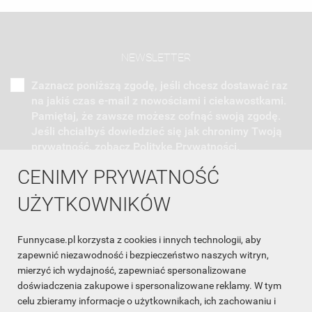
NEWSLETTER
Zaznacz poniższą zgodę, jeśli chcesz dostawać raz
na jakiś czas e-mail z nowościami i ciekawostkami.
Pamiętaj, że zawsze możesz cofnąć swoją zgodę.
Jeśli chciałbyś dowiedzieć się jak chronimy Twoją
prywatność, zobacz Politykę Prywatności.
CENIMY PRYWATNOŚĆ
UŻYTKOWNIKÓW
Funnycase.pl korzysta z cookies i innych technologii, aby
INFORMACJA O SKLEPIE

zapewnić niezawodność i bezpieczeństwo naszych witryn,
mierzyć ich wydajność, zapewniać spersonalizowane
INFORMACJE

doświadczenia zakupowe i spersonalizowane reklamy. W tym
celu zbieramy informacje o użytkownikach, ich zachowaniu i
OBSŁUGA KLIENTA
