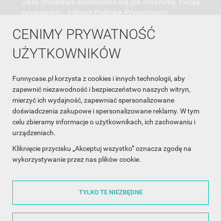
Jeśli chciałbyś dowiedzieć się jak chronimy Twoją
prywatność, zobacz Politykę Prywatności.
CENIMY PRYWATNOŚĆ
UŻYTKOWNIKÓW
Funnycase.pl korzysta z cookies i innych technologii, aby
INFORMACJA O SKLEPIE

zapewnić niezawodność i bezpieczeństwo naszych witryn,
mierzyć ich wydajność, zapewniać spersonalizowane
INFORMACJE

doświadczenia zakupowe i spersonalizowane reklamy. W tym
celu zbieramy informacje o użytkownikach, ich zachowaniu i
OBSŁUGA KLIENTA

urządzeniach.
WSPÓŁPRACA

Kliknięcie przycisku „Akceptuj wszystko” oznacza zgodę na
wykorzystywanie przez nas plików cookie.
ŚLEDŹ NAS NA FACEBOOKU

TYLKO TE NIEZBĘDNE
Made with
❤
in Poland