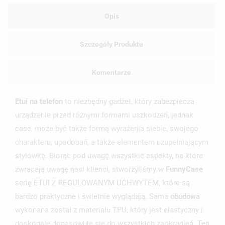
Opis
Szczegóły Produktu
Komentarze
Etui na telefon
to niezbędny gadżet, który zabezpiecza
urządzenie przed różnymi formami uszkodzeń, jednak
case, może być także formą wyrażenia siebie, swojego
charakteru, upodobań, a także elementem uzupełniającym
stylówkę. Biorąc pod uwagę wszystkie aspekty, na które
zwracają uwagę nasi klienci, stworzyliśmy w
FunnyCase
serię ETUI Z REGULOWANYM UCHWYTEM, które są
bardzo praktyczne i świetnie wyglądają. Sama
obudowa
wykonana został z materiału TPU, który jest elastyczny i
doskonale dopasowuje się do wszystkich zaokrągleń. Ten