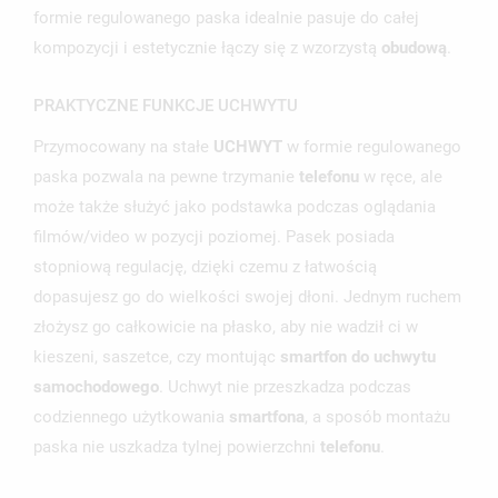
formie regulowanego paska idealnie pasuje do całej
kompozycji i estetycznie łączy się z wzorzystą
obudową
.
PRAKTYCZNE FUNKCJE UCHWYTU
Przymocowany na stałe
UCHWYT
w formie regulowanego
paska pozwala na pewne trzymanie
telefonu
w ręce, ale
może także służyć jako podstawka podczas oglądania
filmów/video w pozycji poziomej. Pasek posiada
stopniową regulację, dzięki czemu z łatwością
dopasujesz go do wielkości swojej dłoni. Jednym ruchem
złożysz go całkowicie na płasko, aby nie wadził ci w
kieszeni, saszetce, czy montując
smartfon do uchwytu
samochodowego
. Uchwyt nie przeszkadza podczas
codziennego użytkowania
smartfona
, a sposób montażu
paska nie uszkadza tylnej powierzchni
telefonu
.