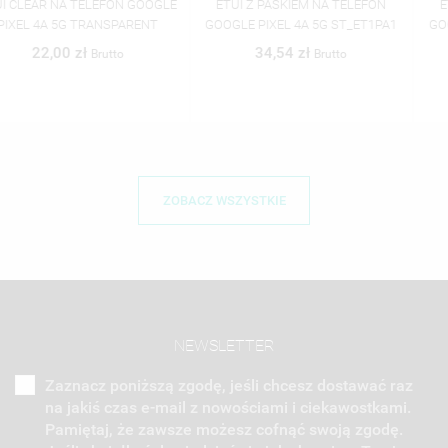
ETUI Z PASKIEM NA TELEFON
ETUI Z PASKIEM NA TELEFON
GOOGLE PIXEL 4A 5G ST_ET1PA1
GOOGLE PIXEL 4A 5G ST_ET2PA2
34,54 zł
34,54 zł
Brutto
Brutto
ZOBACZ WSZYSTKIE
NEWSLETTER
Zaznacz poniższą zgodę, jeśli chcesz dostawać raz
na jakiś czas e-mail z nowościami i ciekawostkami.
Pamiętaj, że zawsze możesz cofnąć swoją zgodę.