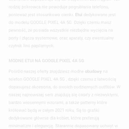
rodzaj pokrowca nie powoduje pogrubiania telefonu,
ponieważ jest stosunkowo cienki.
Etui
dedykowane jest
do modelu GOOGLE PIXEL 4A 5G. Dzięki czemu masz
pewność, że posiada wszystkie niezbędne wycięcia na
porty i złącza systemowe, oraz aparaty, czy ewentualny
czytnik linii papilarnych.
UTWÓRZ LISTĘ ŻYCZEŃ
MODNE ETUI NA GOOGLE PIXEL 4A 5G
ZALOGUJ SIĘ
Pośród naszej oferty znajdziesz modne
obudowy
na
NAZWA LISTY ŻYCZEŃ
MUSISZ BYĆ ZALOGOWANY BY ZAPISAĆ PRODUKTY NA
telefon GOOGLE PIXEL 4A 5G , dzięki czemu z łatwością
MOJE LISTY ŻYCZEŃ
SWOJEJ LIŚCIE ŻYCZEŃ.
dopasujesz akcesoria, do swoich codziennych outfitów. W
UTWÓRZ NOWĄ LISTĘ
add_circle_outline
naszej najnowszej serii znajdują się case’y z niezwykłymi,
bardzo wiosennymi wzorami, a także patterny które
ANULUJ
ZALOGUJ SIĘ
ANULUJ
UTWÓRZ LISTĘ ŻYCZEŃ
królować będą w całym 2021 roku. Są to grafiki
dedykowane głównie dla kobiet, które preferują
minimalizm i elegancję. Starannie dopasowany uchwyt w