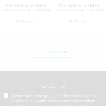
ETUI MULTIBAND NA TELEFON
ETUI MULTIBAND NA TELEFON
MOTOROLA EDGE PLUS MIX-2020-
MOTOROLA EDGE PLUS MIX-2020-
3-100
3-101
46,06 zł
46,06 zł
Brutto
Brutto
ZOBACZ WSZYSTKIE
NEWSLETTER
Zaznacz poniższą zgodę, jeśli chcesz dostawać raz
na jakiś czas e-mail z nowościami i ciekawostkami.