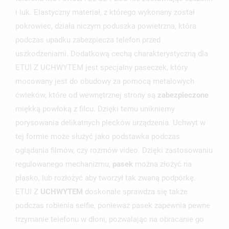
i luk. Elastyczny materiał, z którego wykonany został
pokrowiec, działa niczym poduszka powietrzna, która
podczas upadku zabezpiecza telefon przed
uszkodzeniami. Dodatkową cechą charakterystyczną dla
ETUI Z UCHWYTEM jest specjalny paseczek, który
mocowany jest do obudowy za pomocą metalowych
ćwieków, które od wewnętrznej strony są
zabezpieczone
UTWÓRZ LISTĘ ŻYCZEŃ
miękką powłoką z filcu. Dzięki temu unikniemy
ZALOGUJ SIĘ
porysowania delikatnych plecków urządzenia. Uchwyt w
tej formie może służyć jako podstawka podczas
NAZWA LISTY ŻYCZEŃ
MUSISZ BYĆ ZALOGOWANY BY ZAPISAĆ PRODUKTY NA
MOJE LISTY ŻYCZEŃ
oglądania filmów, czy rozmów video. Dzięki zastosowaniu
SWOJEJ LIŚCIE ŻYCZEŃ.
regulowanego mechanizmu,
pasek
można złożyć na
UTWÓRZ NOWĄ LISTĘ
add_circle_outline
płasko, lub rozłożyć aby tworzył tak zwaną podpórkę.
ANULUJ
ZALOGUJ SIĘ
ETUI Z
UCHWYTEM
doskonale sprawdza się także
ANULUJ
UTWÓRZ LISTĘ ŻYCZEŃ
podczas robienia selfie, ponieważ pasek zapewnia pewne
trzymanie telefonu w dłoni, pozwalając na obracanie go