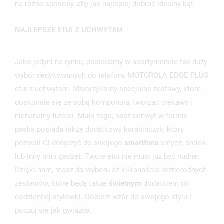
na różne sposoby, aby jak najlepiej dobrać idealny kąt.
NAJLEPSZE ETUI Z UCHWYTEM
Jako jedyni na rynku, posiadamy w asortymencie tak duży
wybór dedykowanych do telefonu MOTOROLA EDGE PLUS
etui z uchwytem. Stworzyliśmy specjalne zestawy, które
doskonale się ze sobą komponują, tworząc ciekawy i
niebanalny futerał. Mało tego, nasz uchwyt w formie
paska posiada także dodatkowy karabińczyk, który
pozwoli Ci dołączyć do swojego
smartfona
smycz, brelok
lub inny mini gadżet. Twoje etui nie musi już być nudne.
Dzięki nam, masz do wyboru aż kilkanaście różnorodnych
zestawów, które będą także
świetnym
dodatkiem do
codziennej stylówki. Dobierz wzór do swojego stylu i
poczuj się jak gwiazda.