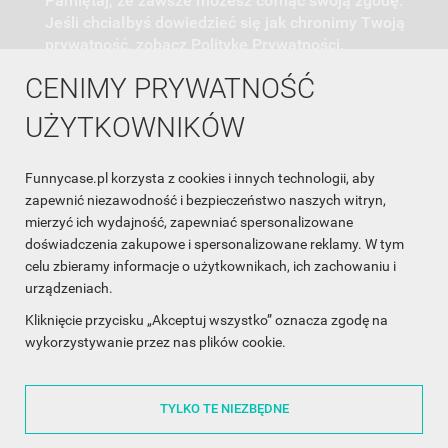
Pamiętaj, że zawsze możesz cofnąć swoją zgodę.
Jeśli chciałbyś dowiedzieć się jak chronimy Twoją
prywatność, zobacz Politykę Prywatności.
CENIMY PRYWATNOŚĆ
UŻYTKOWNIKÓW
Funnycase.pl korzysta z cookies i innych technologii, aby
INFORMACJA O SKLEPIE

zapewnić niezawodność i bezpieczeństwo naszych witryn,
mierzyć ich wydajność, zapewniać spersonalizowane
INFORMACJE

doświadczenia zakupowe i spersonalizowane reklamy. W tym
celu zbieramy informacje o użytkownikach, ich zachowaniu i
OBSŁUGA KLIENTA

urządzeniach.
WSPÓŁPRACA

Kliknięcie przycisku „Akceptuj wszystko” oznacza zgodę na
wykorzystywanie przez nas plików cookie.
ŚLEDŹ NAS NA FACEBOOKU

TYLKO TE NIEZBĘDNE
Made with
❤
in Poland