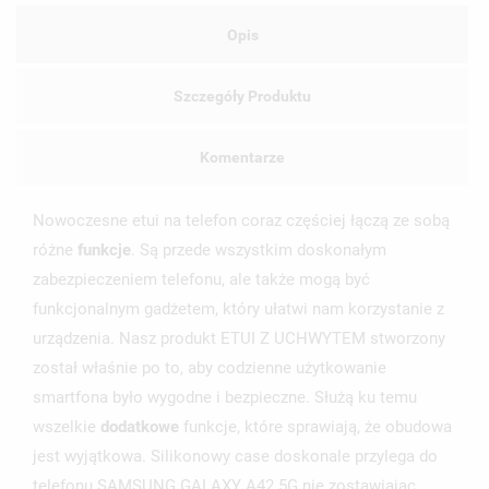
Opis
Szczegóły Produktu
Komentarze
Nowoczesne etui na telefon coraz częściej łączą ze sobą
różne
funkcje
. Są przede wszystkim doskonałym
zabezpieczeniem telefonu, ale także mogą być
funkcjonalnym gadżetem, który ułatwi nam korzystanie z
urządzenia. Nasz produkt ETUI Z UCHWYTEM stworzony
został właśnie po to, aby codzienne użytkowanie
smartfona było wygodne i bezpieczne. Służą ku temu
wszelkie
dodatkowe
funkcje, które sprawiają, że obudowa
jest wyjątkowa. Silikonowy case doskonale przylega do
telefonu SAMSUNG GALAXY A42 5G nie zostawiając