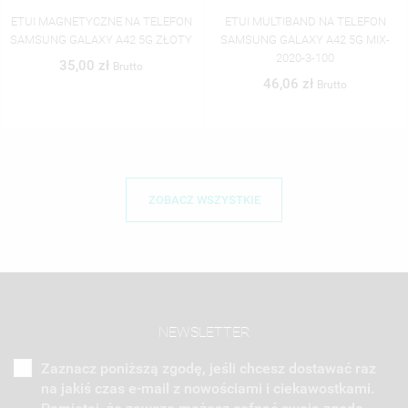
ETUI MAGNETYCZNE NA TELEFON
ETUI MULTIBAND NA TELEFON
SAMSUNG GALAXY A42 5G ZŁOTY
SAMSUNG GALAXY A42 5G MIX-
2020-3-100
35,00 zł
Brutto
46,06 zł
Brutto
ZOBACZ WSZYSTKIE
NEWSLETTER
Zaznacz poniższą zgodę, jeśli chcesz dostawać raz
na jakiś czas e-mail z nowościami i ciekawostkami.