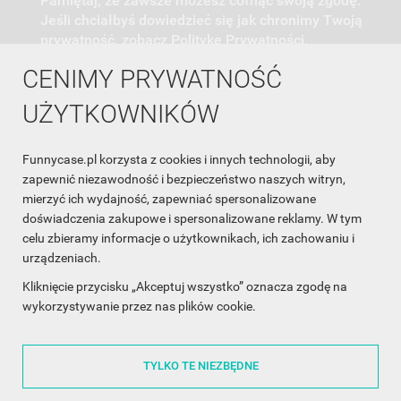
Pamiętaj, że zawsze możesz cofnąć swoją zgodę.
Jeśli chciałbyś dowiedzieć się jak chronimy Twoją
prywatność, zobacz Politykę Prywatności.
CENIMY PRYWATNOŚĆ
UŻYTKOWNIKÓW
Funnycase.pl korzysta z cookies i innych technologii, aby
INFORMACJA O SKLEPIE

zapewnić niezawodność i bezpieczeństwo naszych witryn,
mierzyć ich wydajność, zapewniać spersonalizowane
INFORMACJE

doświadczenia zakupowe i spersonalizowane reklamy. W tym
celu zbieramy informacje o użytkownikach, ich zachowaniu i
OBSŁUGA KLIENTA

urządzeniach.
WSPÓŁPRACA

Kliknięcie przycisku „Akceptuj wszystko” oznacza zgodę na
wykorzystywanie przez nas plików cookie.
ŚLEDŹ NAS NA FACEBOOKU

TYLKO TE NIEZBĘDNE
Made with
❤
in Poland