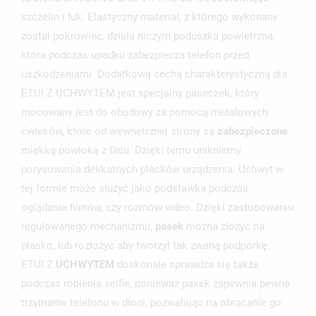
szczelin i luk. Elastyczny materiał, z którego wykonany
został pokrowiec, działa niczym poduszka powietrzna,
która podczas upadku zabezpiecza telefon przed
uszkodzeniami. Dodatkową cechą charakterystyczną dla
ETUI Z UCHWYTEM jest specjalny paseczek, który
mocowany jest do obudowy za pomocą metalowych
ćwieków, które od wewnętrznej strony są
zabezpieczone
UTWÓRZ LISTĘ ŻYCZEŃ
miękką powłoką z filcu. Dzięki temu unikniemy
ZALOGUJ SIĘ
porysowania delikatnych plecków urządzenia. Uchwyt w
tej formie może służyć jako podstawka podczas
NAZWA LISTY ŻYCZEŃ
MUSISZ BYĆ ZALOGOWANY BY ZAPISAĆ PRODUKTY NA
MOJE LISTY ŻYCZEŃ
oglądania filmów, czy rozmów video. Dzięki zastosowaniu
SWOJEJ LIŚCIE ŻYCZEŃ.
regulowanego mechanizmu,
pasek
można złożyć na
UTWÓRZ NOWĄ LISTĘ
add_circle_outline
płasko, lub rozłożyć aby tworzył tak zwaną podpórkę.
ANULUJ
ZALOGUJ SIĘ
ETUI Z
UCHWYTEM
doskonale sprawdza się także
ANULUJ
UTWÓRZ LISTĘ ŻYCZEŃ
podczas robienia selfie, ponieważ pasek zapewnia pewne
trzymanie telefonu w dłoni, pozwalając na obracanie go