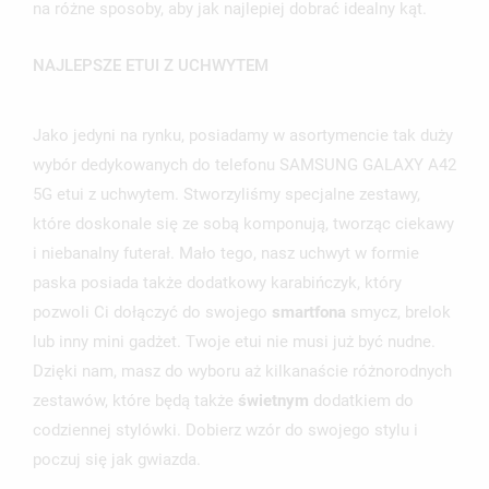
na różne sposoby, aby jak najlepiej dobrać idealny kąt.
NAJLEPSZE ETUI Z UCHWYTEM
Jako jedyni na rynku, posiadamy w asortymencie tak duży
wybór dedykowanych do telefonu SAMSUNG GALAXY A42
5G etui z uchwytem. Stworzyliśmy specjalne zestawy,
które doskonale się ze sobą komponują, tworząc ciekawy
i niebanalny futerał. Mało tego, nasz uchwyt w formie
paska posiada także dodatkowy karabińczyk, który
pozwoli Ci dołączyć do swojego
smartfona
smycz, brelok
lub inny mini gadżet. Twoje etui nie musi już być nudne.
Dzięki nam, masz do wyboru aż kilkanaście różnorodnych
zestawów, które będą także
świetnym
dodatkiem do
codziennej stylówki. Dobierz wzór do swojego stylu i
poczuj się jak gwiazda.