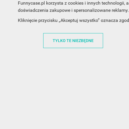
Funnycase.pl korzysta z cookies i innych technologii
doświadczenia zakupowe i spersonalizowane reklamy. 
INFORMACJA O SKLEPIE
INFORM
Kliknięcie przycisku „Akceptuj wszystko” oznacza zgo
FunnyCase.pl
O MARCE
Trudna 13
REGULAMI
TYLKO TE NIEZBĘDNE
32-700 Bochnia
RABATOWY
Polska
REGULAMI
office@funnycase.pl
POLITYKA 
+48574304204
COOKIES
REGULAMI
KLAUZULA
WYPISANIE
PROMOCJE