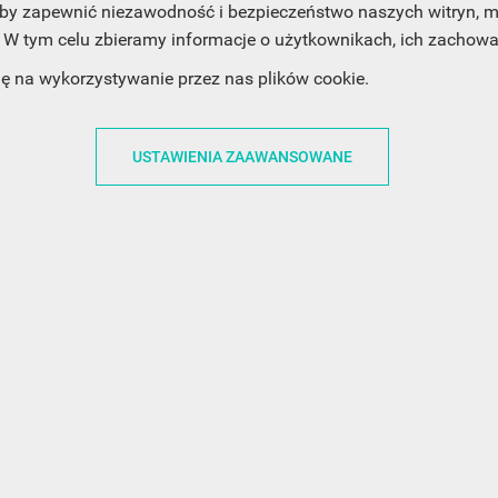
, aby zapewnić niezawodność i bezpieczeństwo naszych witryn,
W tym celu zbieramy informacje o użytkownikach, ich zachowan
ACJE
OBSŁUGA KLIENTA
WSPÓŁPRA
dę na wykorzystywanie przez nas plików cookie.
ZWROTY I WYMIANY
DLA FIRM
N KODÓW
PŁATNOŚCI I DOSTAWY
DLA GRAFIKÓW
USTAWIENIA ZAAWANSOWANE
CH
ŚLEDZENIE PRZESYŁKI
DOŁĄCZ DO NAS
N
FAQ
NASZE SOCIAL 
PRYWATNOŚCI
KONTAKT Z NAMI
N NEWSLETTERA
 EOG
 Z NEWSLETTERA