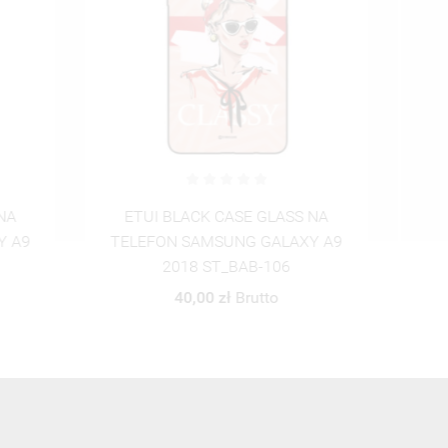
S NA
ETUI BLACK CASE GLASS NA
FO
XY A9
TELEFON SAMSUNG GALAXY A9
2018 ST_BAB-107
40,00 zł
Brutto