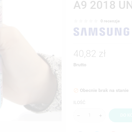
A9 2018 U
0 recenzje
40,82 zł
Brutto
Obecnie brak na stanie

ILOŚĆ
DO K