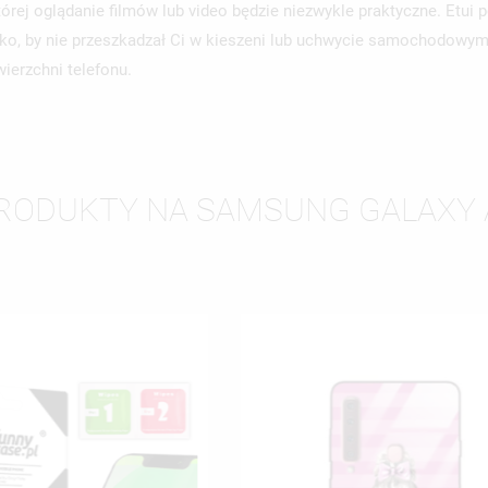
órej oglądanie filmów lub video będzie niezwykle praktyczne. Etui 
sko, by nie przeszkadzał Ci w kieszeni lub uchwycie samochodowy
ierzchni telefonu.
RODUKTY NA SAMSUNG GALAXY 
WÓRZ LISTĘ ŻYCZEŃ
LOGUJ SIĘ
ZWA LISTY ŻYCZEŃ
SISZ BYĆ ZALOGOWANY BY ZAPISAĆ PRODUKTY NA SWOJEJ LIŚCIE
JE LISTY ŻYCZEŃ
CZEŃ.
UTWÓRZ NOWĄ L
add_circle_outline
ANULUJ
ZALOGUJ SIĘ
ANULUJ
UTWÓRZ LISTĘ ŻYCZEŃ