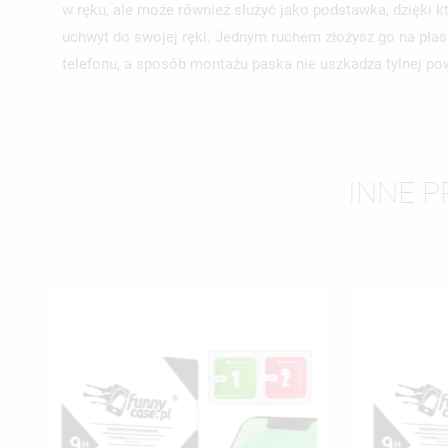
w ręku, ale może również służyć jako podstawka, dzięki kt
uchwyt do swojej ręki. Jednym ruchem złożysz go na pła
telefonu, a sposób montażu paska nie uszkadza tylnej pow
INNE P
UT
ZA
NA
MU
MO
ŻY