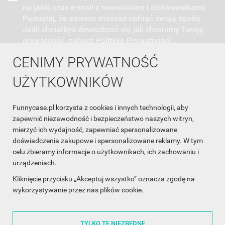
na jakiś czas e-mail z nowościami i ciekawostkami.
Pamiętaj, że zawsze możesz cofnąć swoją zgodę.
Jeśli chciałbyś dowiedzieć się jak chronimy Twoją
prywatność, zobacz Politykę Prywatności.
CENIMY PRYWATNOŚĆ
UŻYTKOWNIKÓW
Funnycase.pl korzysta z cookies i innych technologii, aby
INFORMACJA O SKLEPIE

zapewnić niezawodność i bezpieczeństwo naszych witryn,
mierzyć ich wydajność, zapewniać spersonalizowane
INFORMACJE

doświadczenia zakupowe i spersonalizowane reklamy. W tym
celu zbieramy informacje o użytkownikach, ich zachowaniu i
OBSŁUGA KLIENTA

urządzeniach.
WSPÓŁPRACA

Kliknięcie przycisku „Akceptuj wszystko” oznacza zgodę na
wykorzystywanie przez nas plików cookie.
ŚLEDŹ NAS NA FACEBOOKU

TYLKO TE NIEZBĘDNE