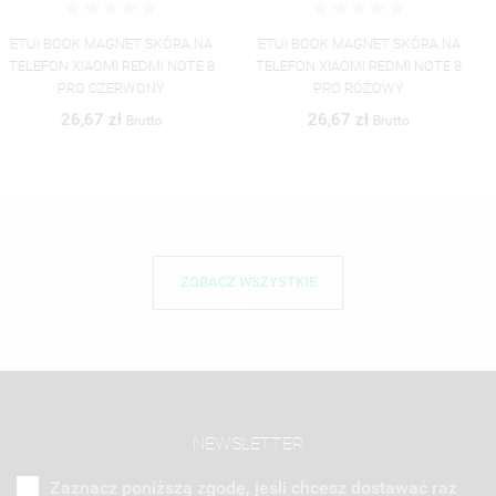
ETUI BOOK MAGNET SKÓRA NA
FOLIA HYDROŻELOWA NA
TELEFON XIAOMI REDMI NOTE 8
TELEFON XIAOMI REDMI NOTE 8
PRO RÓŻOWY
PRO TRANSPARENTNY
26,67 zł
25,00 zł
Brutto
Brutto
ZOBACZ WSZYSTKIE
NEWSLETTER
Zaznacz poniższą zgodę, jeśli chcesz dostawać raz