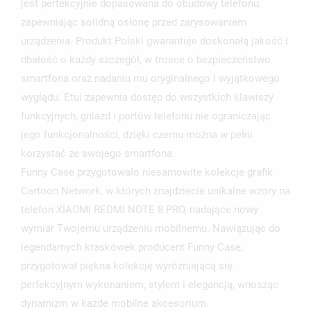
jest perfekcyjnie dopasowana do obudowy telefonu,
UTWÓRZ LISTĘ ŻYCZEŃ
ZALOGUJ SIĘ
zapewniając solidną osłonę przed zarysowaniem
urządzenia. Produkt Polski gwarantuje doskonałą jakość i
NAZWA LISTY ŻYCZEŃ
MUSISZ BYĆ ZALOGOWANY BY ZAPISAĆ PRODUKTY NA
MOJE LISTY ŻYCZEŃ
dbałość o każdy szczegół, w trosce o bezpieczeństwo
SWOJEJ LIŚCIE ŻYCZEŃ.
smartfona oraz nadaniu mu oryginalnego i wyjątkowego
UTWÓRZ NOWĄ LISTĘ
add_circle_outline
wyglądu. Etui zapewnia dostęp do wszystkich klawiszy
ANULUJ
ZALOGUJ SIĘ
funkcyjnych, gniazd i portów telefonu nie ograniczając
ANULUJ
UTWÓRZ LISTĘ ŻYCZEŃ
jego funkcjonalności, dzięki czemu można w pełni
korzystać ze swojego smartfona.
Funny Case przygotowało niesamowite kolekcje grafik
Cartoon Network, w których znajdziecie unikalne wzory na
telefon XIAOMI REDMI NOTE 8 PRO, nadające nowy
wymiar Twojemu urządzeniu mobilnemu. Nawiązując do
legendarnych kraskówek producent Funny Case,
przygotował piękna kolekcję wyróżniającą się
perfekcyjnym wykonaniem, stylem i elegancją, wnosząc
dynamizm w każde mobilne akcesorium.