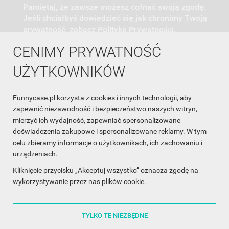
Pamiętaj, że zawsze możesz cofnąć swoją zgodę.
Jeśli chciałbyś dowiedzieć się jak chronimy Twoją
prywatność, zobacz Politykę Prywatności.
CENIMY PRYWATNOŚĆ
UŻYTKOWNIKÓW
Funnycase.pl korzysta z cookies i innych technologii, aby
INFORMACJA O SKLEPIE

zapewnić niezawodność i bezpieczeństwo naszych witryn,
mierzyć ich wydajność, zapewniać spersonalizowane
INFORMACJE

doświadczenia zakupowe i spersonalizowane reklamy. W tym
celu zbieramy informacje o użytkownikach, ich zachowaniu i
OBSŁUGA KLIENTA

urządzeniach.
WSPÓŁPRACA

Kliknięcie przycisku „Akceptuj wszystko” oznacza zgodę na
wykorzystywanie przez nas plików cookie.
ŚLEDŹ NAS NA FACEBOOKU

TYLKO TE NIEZBĘDNE