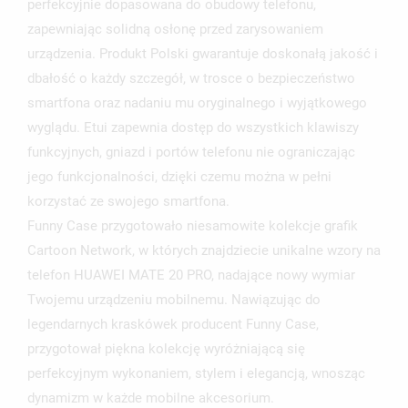
perfekcyjnie dopasowana do obudowy telefonu,
ZALOGUJ SIĘ
zapewniając solidną osłonę przed zarysowaniem
NAZWA LISTY ŻYCZEŃ
urządzenia. Produkt Polski gwarantuje doskonałą jakość i
MUSISZ BYĆ ZALOGOWANY BY ZAPISAĆ PRODUKTY NA
MOJE LISTY ŻYCZEŃ
SWOJEJ LIŚCIE ŻYCZEŃ.
dbałość o każdy szczegół, w trosce o bezpieczeństwo
smartfona oraz nadaniu mu oryginalnego i wyjątkowego
UTWÓRZ NOWĄ LISTĘ
add_circle_outline
wyglądu. Etui zapewnia dostęp do wszystkich klawiszy
ANULUJ
ZALOGUJ SIĘ
funkcyjnych, gniazd i portów telefonu nie ograniczając
ANULUJ
UTWÓRZ LISTĘ ŻYCZEŃ
jego funkcjonalności, dzięki czemu można w pełni
korzystać ze swojego smartfona.
Funny Case przygotowało niesamowite kolekcje grafik
Cartoon Network, w których znajdziecie unikalne wzory na
telefon HUAWEI MATE 20 PRO, nadające nowy wymiar
Twojemu urządzeniu mobilnemu. Nawiązując do
legendarnych kraskówek producent Funny Case,
przygotował piękna kolekcję wyróżniającą się
perfekcyjnym wykonaniem, stylem i elegancją, wnosząc
dynamizm w każde mobilne akcesorium.