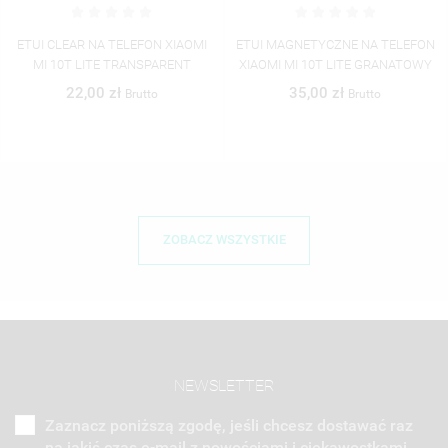
A TELEFON XIAOMI
ETUI MAGNETYCZNE NA TELEFON
ETUI MAGNET
TE TRANSPARENT
XIAOMI MI 10T LITE GRANATOWY
XIAOMI MI 
0 zł
35,00 zł
35,0
Brutto
Brutto
ZOBACZ WSZYSTKIE
NEWSLETTER
Zaznacz poniższą zgodę, jeśli chcesz dostawać raz
na jakiś czas e-mail z nowościami i ciekawostkami.