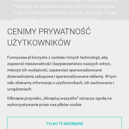
Pamiętaj, że zawsze możesz cofnąć swoją zgodę.
Jeśli chciałbyś dowiedzieć się jak chronimy Twoją
prywatność, zobacz Politykę Prywatności.
CENIMY PRYWATNOŚĆ
UŻYTKOWNIKÓW
Funnycase.pl korzysta z cookies i innych technologii, aby
INFORMACJA O SKLEPIE

zapewnić niezawodność i bezpieczeństwo naszych witryn,
mierzyć ich wydajność, zapewniać spersonalizowane
INFORMACJE

doświadczenia zakupowe i spersonalizowane reklamy. W tym
celu zbieramy informacje o użytkownikach, ich zachowaniu i
OBSŁUGA KLIENTA

urządzeniach.
WSPÓŁPRACA

Kliknięcie przycisku „Akceptuj wszystko” oznacza zgodę na
wykorzystywanie przez nas plików cookie.
ŚLEDŹ NAS NA FACEBOOKU

TYLKO TE NIEZBĘDNE