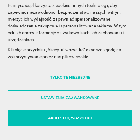
Funnycase.pl korzysta z cookies i innych technologii, aby
INFORMACJA O SKLEPIE

zapewnić niezawodność i bezpieczeństwo naszych witryn,
mierzyć ich wydajność, zapewniać spersonalizowane
INFORMACJE

doświadczenia zakupowe i spersonalizowane reklamy. W tym
celu zbieramy informacje o użytkownikach, ich zachowaniu i
OBSŁUGA KLIENTA

urządzeniach.
WSPÓŁPRACA

Kliknięcie przycisku „Akceptuj wszystko” oznacza zgodę na
wykorzystywanie przez nas plików cookie.
ŚLEDŹ NAS NA FACEBOOKU

TYLKO TE NIEZBĘDNE
Made with
❤
in Poland
USTAWIENIA ZAAWANSOWANE
AKCEPTUJĘ WSZYSTKO
©2014 - 2026 FunnyCase.pl | Wszelkie prawa zastrzeżone.