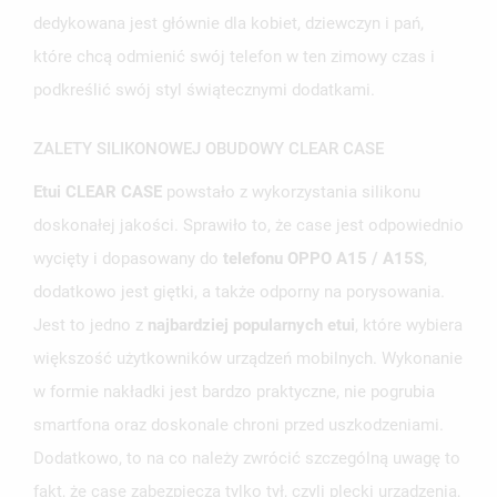
dedykowana jest głównie dla kobiet, dziewczyn i pań,
które chcą odmienić swój telefon w ten zimowy czas i
podkreślić swój styl świątecznymi dodatkami.
UTWÓRZ LISTĘ ŻYCZEŃ
ZALETY SILIKONOWEJ OBUDOWY CLEAR CASE
ZALOGUJ SIĘ
Etui CLEAR CASE
powstało z wykorzystania silikonu
NAZWA LISTY ŻYCZEŃ
MUSISZ BYĆ ZALOGOWANY BY ZAPISAĆ PRODUKTY NA
doskonałej jakości. Sprawiło to, że case jest odpowiednio
MOJE LISTY ŻYCZEŃ
SWOJEJ LIŚCIE ŻYCZEŃ.
wycięty i dopasowany do
telefonu OPPO A15 / A15S
,
UTWÓRZ NOWĄ LISTĘ
add_circle_outline
dodatkowo jest giętki, a także odporny na porysowania.
ANULUJ
ZALOGUJ SIĘ
Jest to jedno z
najbardziej popularnych etui
, które wybiera
ANULUJ
UTWÓRZ LISTĘ ŻYCZEŃ
większość użytkowników urządzeń mobilnych. Wykonanie
w formie nakładki jest bardzo praktyczne, nie pogrubia
smartfona oraz doskonale chroni przed uszkodzeniami.
Dodatkowo, to na co należy zwrócić szczególną uwagę to
fakt, że case zabezpiecza tylko tył, czyli plecki urządzenia,