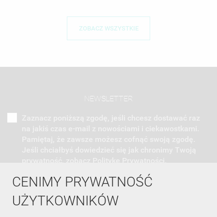
ZOBACZ WSZYSTKIE
NEWSLETTER
Zaznacz poniższą zgodę, jeśli chcesz dostawać raz
na jakiś czas e-mail z nowościami i ciekawostkami.
Pamiętaj, że zawsze możesz cofnąć swoją zgodę.
Jeśli chciałbyś dowiedzieć się jak chronimy Twoją
prywatność, zobacz Politykę Prywatności.
CENIMY PRYWATNOŚĆ
UŻYTKOWNIKÓW