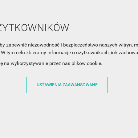
cofnąć swoją zgodę. Jeśli chciałbyś dowiedzieć się jak chroni
Twoją prywatność, zobacz Politykę Prywatności.
UŻYTKOWNIKÓW
, aby zapewnić niezawodność i bezpieczeństwo naszych witryn,
W tym celu zbieramy informacje o użytkownikach, ich zachowan
ACJE
OBSŁUGA KLIENTA
WSPÓŁPRA
dę na wykorzystywanie przez nas plików cookie.
ZWROTY I WYMIANY
DLA FIRM
USTAWIENIA ZAAWANSOWANE
N KODÓW
PŁATNOŚCI I DOSTAWY
DLA GRAFIKÓW
CH
ŚLEDZENIE PRZESYŁKI
DOŁĄCZ DO NAS
N
FAQ
NASZE SOCIAL 
PRYWATNOŚCI
KONTAKT Z NAMI