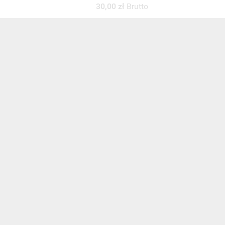
30,00 zł
Brutto
s e-
sz