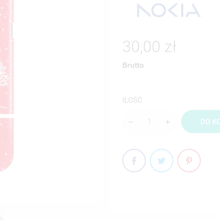
30,00 zł
Brutto
ILOŚĆ
DO K