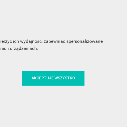
my
 mierzyć ich wydajność, zapewniać spersonalizowane
iu i urządzeniach.
CA
ŚLEDŹ NAS NA FACEBOOKU
AKCEPTUJĘ WSZYSTKO
!
MEDIA