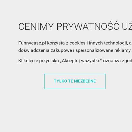
CENIMY PRYWATNOŚĆ 
Funnycase.pl korzysta z cookies i innych technologii
doświadczenia zakupowe i spersonalizowane reklamy. 
INFORMACJA O SKLEPIE
INFORM
Kliknięcie przycisku „Akceptuj wszystko” oznacza zgo
FunnyCase.pl
O MARCE
TYLKO TE NIEZBĘDNE
Trudna 13
REGULAMI
32-700 Bochnia
RABATOWY
Polska
REGULAMI
office@funnycase.pl
POLITYKA 
+48574304204
COOKIES