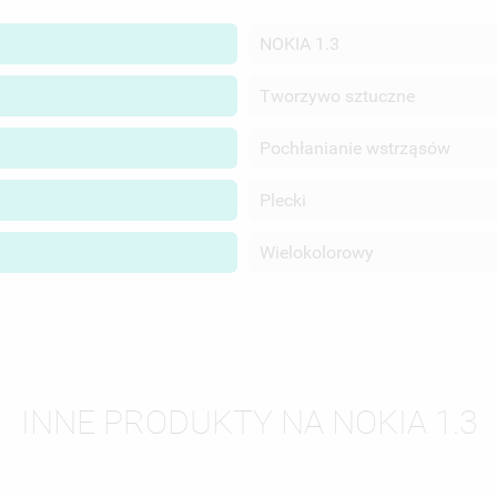
NOKIA 1.3
Tworzywo sztuczne
Pochłanianie wstrząsów
Plecki
Wielokolorowy
WÓRZ LISTĘ ŻYCZEŃ
LOGUJ SIĘ
INNE PRODUKTY NA NOKIA 1.3
ZWA LISTY ŻYCZEŃ
SISZ BYĆ ZALOGOWANY BY ZAPISAĆ PRODUKTY NA SWOJEJ LIŚCIE
JE LISTY ŻYCZEŃ
CZEŃ.