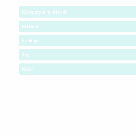
Kompatybilny Model
Materiał
Funkcje
Typ
Kolor
UT
ZA
NA
MU
MO
ŻY