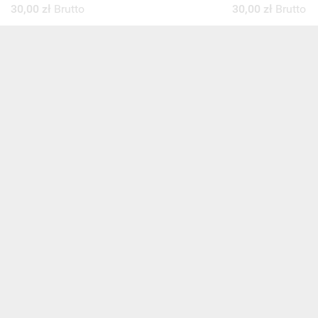
30,00 zł
Brutto
30,00 zł
Brutto
ZOBACZ WSZYSTKIE
NEWSLETTER
Zaznacz poniższą zgodę, jeśli chcesz dostawać raz na jakiś cza
mail z nowościami i ciekawostkami. Pamiętaj, że zawsze może