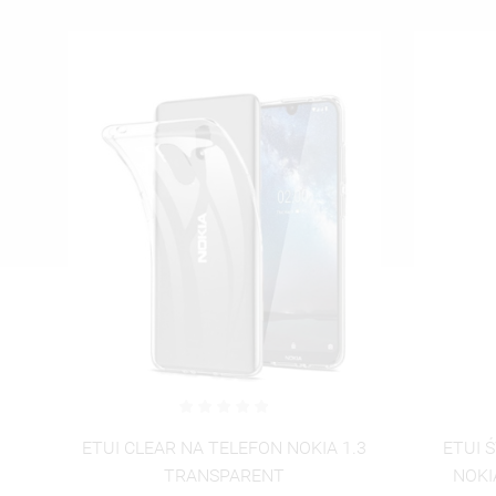
1.3
ETUI ŚWIĄTECZNE NA TELEFON
ETUI 
NOKIA 1.3 ST_SW-2020-1-100
NOKI