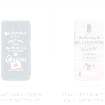
UTWÓRZ NOWĄ L
add_circle_outline
ANULUJ
ZALOGUJ SIĘ
ANULUJ
UTWÓRZ LISTĘ ŻYCZEŃ
ŚWIĄTECZNE NA TELEFON
ETUI ŚWIĄTECZNE NA T
A 1.3 ST_SW-2020-1-101
NOKIA 1.3 ST_SW-2020-