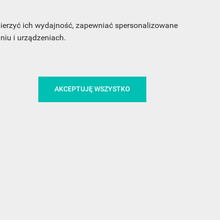
 mierzyć ich wydajność, zapewniać spersonalizowane
iu i urządzeniach.
CA
ŚLEDŹ NAS NA FACEBOOKU
AKCEPTUJĘ WSZYSTKO
!
MEDIA