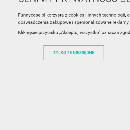
Funnycase.pl korzysta z cookies i innych technologii
doświadczenia zakupowe i spersonalizowane reklamy. 
INFORMACJA O SKLEPIE
INFORM
Kliknięcie przycisku „Akceptuj wszystko” oznacza zgo
FunnyCase.pl
O MARCE
Trudna 13
REGULAMI
TYLKO TE NIEZBĘDNE
32-700 Bochnia
RABATOWY
Polska
REGULAMI
office@funnycase.pl
POLITYKA 
+48574304204
COOKIES
REGULAMI
KLAUZULA
WYPISANIE