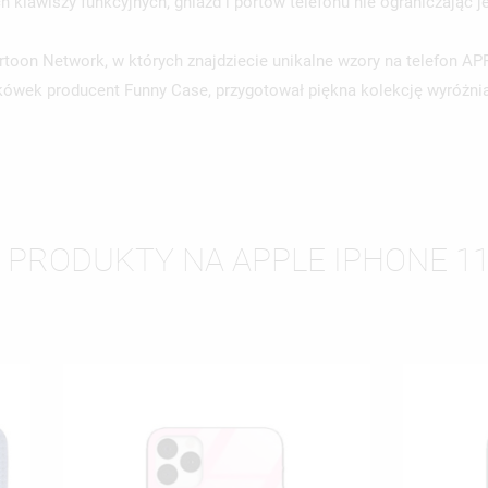
klawiszy funkcyjnych, gniazd i portów telefonu nie ograniczając 
artoon Network, w których znajdziecie unikalne wzory na telefon
ówek producent Funny Case, przygotował piękna kolekcję wyróżniaj
 PRODUKTY NA APPLE IPHONE 1
WÓRZ LISTĘ ŻYCZEŃ
LOGUJ SIĘ
ZWA LISTY ŻYCZEŃ
SISZ BYĆ ZALOGOWANY BY ZAPISAĆ PRODUKTY NA SWOJEJ LIŚCIE
JE LISTY ŻYCZEŃ
CZEŃ.
UTWÓRZ NOWĄ L
add_circle_outline
ANULUJ
ZALOGUJ SIĘ
ANULUJ
UTWÓRZ LISTĘ ŻYCZEŃ