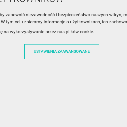
, aby zapewnić niezawodność i bezpieczeństwo naszych witryn,
W tym celu zbieramy informacje o użytkownikach, ich zachowan
ACJE
OBSŁUGA KLIENTA
WSPÓŁPRA
dę na wykorzystywanie przez nas plików cookie.
ZWROTY I WYMIANY
DLA FIRM
N KODÓW
PŁATNOŚCI I DOSTAWY
DLA GRAFIKÓW
USTAWIENIA ZAAWANSOWANE
CH
ŚLEDZENIE PRZESYŁKI
DOŁĄCZ DO NAS
N
FAQ
NASZE SOCIAL 
PRYWATNOŚCI
KONTAKT Z NAMI
N NEWSLETTERA
 EOG
 Z NEWSLETTERA