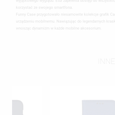
wyjątkowego wyglądu. Etui zapewnia dostęp do wszystkich 
korzystać ze swojego smartfona.
Funny Case przygotowało niesamowite kolekcje grafik C
urządzeniu mobilnemu. Nawiązując do legendarnych krask
wnosząc dynamizm w każde mobilne akcesorium.
INNE
UT
ZA
NA
MU
MO
ŻY