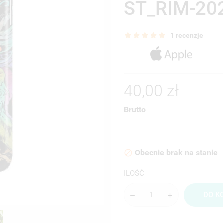
ST_RIM-20
1 recenzje
40,00 zł
Brutto
Obecnie brak na stanie

ILOŚĆ
DO K