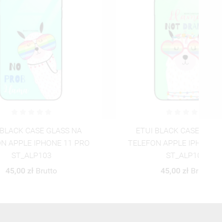
S NA
ETUI BLACK CASE GLASS NA
11 PRO
TELEFON APPLE IPHONE 11 PRO
T
ST_ALP104
45,00 zł
Brutto