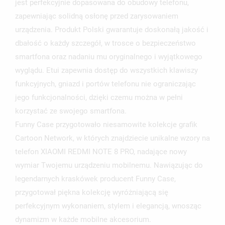
jest perfekcyjnie dopasowana do obudowy telefonu,
UTWÓRZ LISTĘ ŻYCZEŃ
ZALOGUJ SIĘ
zapewniając solidną osłonę przed zarysowaniem
urządzenia. Produkt Polski gwarantuje doskonałą jakość i
NAZWA LISTY ŻYCZEŃ
MUSISZ BYĆ ZALOGOWANY BY ZAPISAĆ PRODUKTY NA
MOJE LISTY ŻYCZEŃ
dbałość o każdy szczegół, w trosce o bezpieczeństwo
SWOJEJ LIŚCIE ŻYCZEŃ.
smartfona oraz nadaniu mu oryginalnego i wyjątkowego
UTWÓRZ NOWĄ LISTĘ
add_circle_outline
wyglądu. Etui zapewnia dostęp do wszystkich klawiszy
ANULUJ
ZALOGUJ SIĘ
funkcyjnych, gniazd i portów telefonu nie ograniczając
ANULUJ
UTWÓRZ LISTĘ ŻYCZEŃ
jego funkcjonalności, dzięki czemu można w pełni
korzystać ze swojego smartfona.
Funny Case przygotowało niesamowite kolekcje grafik
Cartoon Network, w których znajdziecie unikalne wzory na
telefon XIAOMI REDMI NOTE 8 PRO, nadające nowy
wymiar Twojemu urządzeniu mobilnemu. Nawiązując do
legendarnych kraskówek producent Funny Case,
przygotował piękna kolekcję wyróżniającą się
perfekcyjnym wykonaniem, stylem i elegancją, wnosząc
dynamizm w każde mobilne akcesorium.