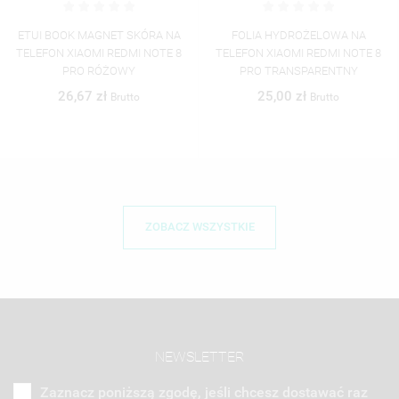
ETUI BOOK MAGNET SKÓRA NA
FOLIA HYDROŻELOWA NA
TELEFON XIAOMI REDMI NOTE 8
TELEFON XIAOMI REDMI NOTE 8
PRO RÓŻOWY
PRO TRANSPARENTNY
26,67 zł
25,00 zł
Brutto
Brutto
ZOBACZ WSZYSTKIE
NEWSLETTER
Zaznacz poniższą zgodę, jeśli chcesz dostawać raz