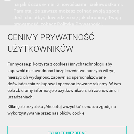
na jakiś czas e-mail z nowościami i ciekawostkami.
Pamiętaj, że zawsze możesz cofnąć swoją zgodę.
Jeśli chciałbyś dowiedzieć się jak chronimy Twoją
prywatność, zobacz Politykę Prywatności.
CENIMY PRYWATNOŚĆ
UŻYTKOWNIKÓW
Funnycase.pl korzysta z cookies i innych technologii, aby
INFORMACJA O SKLEPIE

zapewnić niezawodność i bezpieczeństwo naszych witryn,
mierzyć ich wydajność, zapewniać spersonalizowane
INFORMACJE

doświadczenia zakupowe i spersonalizowane reklamy. W tym
celu zbieramy informacje o użytkownikach, ich zachowaniu i
OBSŁUGA KLIENTA

urządzeniach.
WSPÓŁPRACA

Kliknięcie przycisku „Akceptuj wszystko” oznacza zgodę na
wykorzystywanie przez nas plików cookie.
ŚLEDŹ NAS NA FACEBOOKU

TYLKO TE NIEZBĘDNE