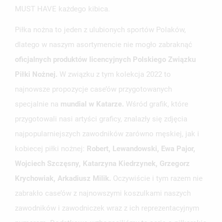
MUST HAVE każdego kibica.
Piłka nożna to jeden z ulubionych sportów Polaków,
dlatego w naszym asortymencie nie mogło zabraknąć
oficjalnych produktów licencyjnych Polskiego Związku
Piłki Nożnej.
W związku z tym kolekcja 2022 to
najnowsze propozycje case’ów przygotowanych
specjalnie na
mundial w Katarze.
Wśród grafik, które
przygotowali nasi artyści graficy, znalazły się zdjęcia
najpopularniejszych zawodników zarówno męskiej, jak i
kobiecej piłki nożnej:
Robert, Lewandowski, Ewa Pajor,
Wojciech Szczęsny, Katarzyna Kiedrzynek, Grzegorz
Krychowiak, Arkadiusz Milik.
Oczywiście i tym razem nie
UTWÓRZ LISTĘ ŻYCZEŃ
zabrakło case’ów z najnowszymi koszulkami naszych
ZALOGUJ SIĘ
zawodników i zawodniczek wraz z ich reprezentacyjnym
NAZWA LISTY ŻYCZEŃ
MUSISZ BYĆ ZALOGOWANY BY ZAPISAĆ PRODUKTY NA