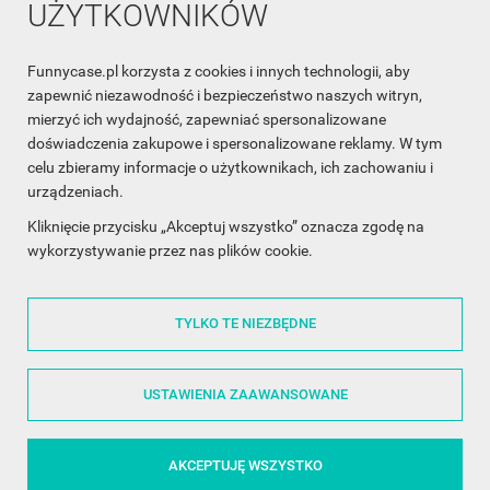
UŻYTKOWNIKÓW
Funnycase.pl korzysta z cookies i innych technologii, aby
INFORMACJA O SKLEPIE

zapewnić niezawodność i bezpieczeństwo naszych witryn,
mierzyć ich wydajność, zapewniać spersonalizowane
INFORMACJE

doświadczenia zakupowe i spersonalizowane reklamy. W tym
celu zbieramy informacje o użytkownikach, ich zachowaniu i
OBSŁUGA KLIENTA

urządzeniach.
WSPÓŁPRACA

Kliknięcie przycisku „Akceptuj wszystko” oznacza zgodę na
wykorzystywanie przez nas plików cookie.
ŚLEDŹ NAS NA FACEBOOKU

TYLKO TE NIEZBĘDNE
Made with
❤
in Poland
USTAWIENIA ZAAWANSOWANE
AKCEPTUJĘ WSZYSTKO