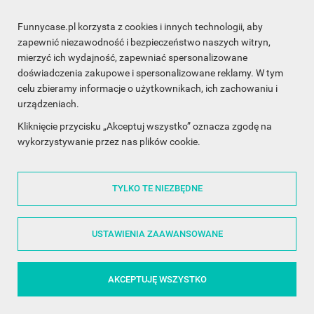
Funnycase.pl korzysta z cookies i innych technologii, aby
INFORMACJA O SKLEPIE

zapewnić niezawodność i bezpieczeństwo naszych witryn,
mierzyć ich wydajność, zapewniać spersonalizowane
INFORMACJE

doświadczenia zakupowe i spersonalizowane reklamy. W tym
celu zbieramy informacje o użytkownikach, ich zachowaniu i
OBSŁUGA KLIENTA

urządzeniach.
WSPÓŁPRACA

Kliknięcie przycisku „Akceptuj wszystko” oznacza zgodę na
wykorzystywanie przez nas plików cookie.
ŚLEDŹ NAS NA FACEBOOKU

TYLKO TE NIEZBĘDNE
Made with
❤
in Poland
USTAWIENIA ZAAWANSOWANE
AKCEPTUJĘ WSZYSTKO