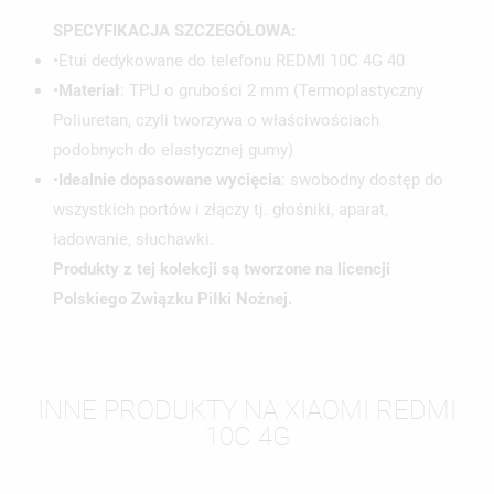
SPECYFIKACJA SZCZEGÓŁOWA:
•Etui dedykowane do telefonu REDMI 10C 4G 40
•
Materiał
: TPU o grubości 2 mm (Termoplastyczny
Poliuretan, czyli tworzywa o właściwościach
podobnych do elastycznej gumy)
•
Idealnie dopasowane wycięcia
: swobodny dostęp do
wszystkich portów i złączy tj. głośniki, aparat,
ładowanie, słuchawki.
Produkty z tej kolekcji są tworzone na licencji
Polskiego Związku Piłki Nożnej.
INNE PRODUKTY NA XIAOMI REDMI
10C 4G