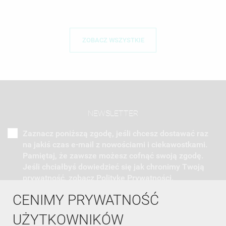
ZOBACZ WSZYSTKIE
NEWSLETTER
Zaznacz poniższą zgodę, jeśli chcesz dostawać raz
na jakiś czas e-mail z nowościami i ciekawostkami.
Pamiętaj, że zawsze możesz cofnąć swoją zgodę.
Jeśli chciałbyś dowiedzieć się jak chronimy Twoją
prywatność, zobacz Politykę Prywatności.
CENIMY PRYWATNOŚĆ
UŻYTKOWNIKÓW