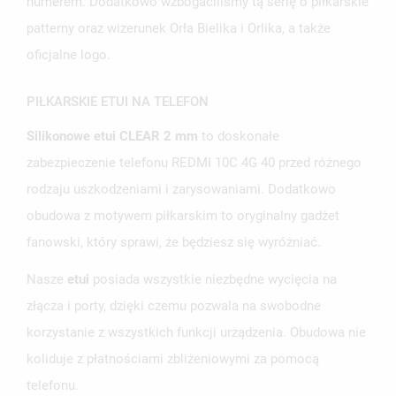
MOJE LISTY ŻYCZEŃ
numerem. Dodatkowo wzbogaciliśmy tą serię o piłkarskie
SWOJEJ LIŚCIE ŻYCZEŃ.
patterny oraz wizerunek Orła Bielika i Orlika, a także
UTWÓRZ NOWĄ LISTĘ
add_circle_outline
oficjalne logo.
ANULUJ
ZALOGUJ SIĘ
ANULUJ
UTWÓRZ LISTĘ ŻYCZEŃ
PIŁKARSKIE ETUI NA TELEFON
Silikonowe etui CLEAR 2 mm
to doskonałe
zabezpieczenie telefonu REDMI 10C 4G 40 przed różnego
rodzaju uszkodzeniami i zarysowaniami. Dodatkowo
obudowa z motywem piłkarskim to oryginalny gadżet
fanowski, który sprawi, że będziesz się wyróżniać.
Nasze
etui
posiada wszystkie niezbędne wycięcia na
złącza i porty, dzięki czemu pozwala na swobodne
korzystanie z wszystkich funkcji urządzenia. Obudowa nie
koliduje z płatnościami zbliżeniowymi za pomocą
telefonu.