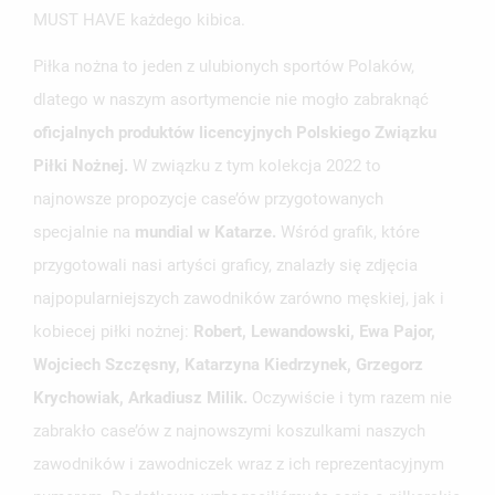
MUST HAVE każdego kibica.
Piłka nożna to jeden z ulubionych sportów Polaków,
dlatego w naszym asortymencie nie mogło zabraknąć
oficjalnych produktów licencyjnych Polskiego Związku
Piłki Nożnej.
W związku z tym kolekcja 2022 to
najnowsze propozycje case’ów przygotowanych
specjalnie na
mundial w Katarze.
Wśród grafik, które
przygotowali nasi artyści graficy, znalazły się zdjęcia
najpopularniejszych zawodników zarówno męskiej, jak i
kobiecej piłki nożnej:
Robert, Lewandowski, Ewa Pajor,
Wojciech Szczęsny, Katarzyna Kiedrzynek, Grzegorz
Krychowiak, Arkadiusz Milik.
Oczywiście i tym razem nie
UTWÓRZ LISTĘ ŻYCZEŃ
ZALOGUJ SIĘ
zabrakło case’ów z najnowszymi koszulkami naszych
zawodników i zawodniczek wraz z ich reprezentacyjnym
NAZWA LISTY ŻYCZEŃ
MUSISZ BYĆ ZALOGOWANY BY ZAPISAĆ PRODUKTY NA