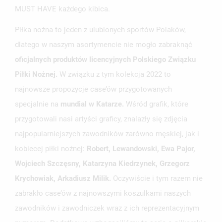
MUST HAVE każdego kibica.
Piłka nożna to jeden z ulubionych sportów Polaków,
dlatego w naszym asortymencie nie mogło zabraknąć
oficjalnych produktów licencyjnych Polskiego Związku
Piłki Nożnej.
W związku z tym kolekcja 2022 to
najnowsze propozycje case’ów przygotowanych
specjalnie na
mundial w Katarze.
Wśród grafik, które
przygotowali nasi artyści graficy, znalazły się zdjęcia
najpopularniejszych zawodników zarówno męskiej, jak i
kobiecej piłki nożnej:
Robert, Lewandowski, Ewa Pajor,
Wojciech Szczęsny, Katarzyna Kiedrzynek, Grzegorz
UTWÓRZ LISTĘ ŻYCZEŃ
Krychowiak, Arkadiusz Milik.
Oczywiście i tym razem nie
ZALOGUJ SIĘ
zabrakło case’ów z najnowszymi koszulkami naszych
NAZWA LISTY ŻYCZEŃ
MUSISZ BYĆ ZALOGOWANY BY ZAPISAĆ PRODUKTY NA
zawodników i zawodniczek wraz z ich reprezentacyjnym
MOJE LISTY ŻYCZEŃ
SWOJEJ LIŚCIE ŻYCZEŃ.