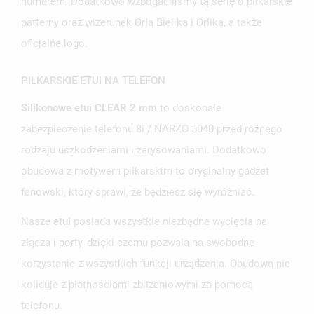
numerem. Dodatkowo wzbogaciliśmy tą serię o piłkarskie
UTWÓRZ NOWĄ LISTĘ
add_circle_outline
patterny oraz wizerunek Orła Bielika i Orlika, a także
oficjalne logo.
ANULUJ
ZALOGUJ SIĘ
ANULUJ
UTWÓRZ LISTĘ ŻYCZEŃ
PIŁKARSKIE ETUI NA TELEFON
Silikonowe etui CLEAR 2 mm
to doskonałe
zabezpieczenie telefonu 8i / NARZO 5040 przed różnego
rodzaju uszkodzeniami i zarysowaniami. Dodatkowo
obudowa z motywem piłkarskim to oryginalny gadżet
fanowski, który sprawi, że będziesz się wyróżniać.
Nasze
etui
posiada wszystkie niezbędne wycięcia na
złącza i porty, dzięki czemu pozwala na swobodne
korzystanie z wszystkich funkcji urządzenia. Obudowa nie
koliduje z płatnościami zbliżeniowymi za pomocą
telefonu.