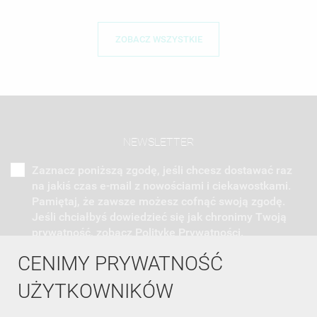
ZOBACZ WSZYSTKIE
NEWSLETTER
Zaznacz poniższą zgodę, jeśli chcesz dostawać raz
na jakiś czas e-mail z nowościami i ciekawostkami.
Pamiętaj, że zawsze możesz cofnąć swoją zgodę.
Jeśli chciałbyś dowiedzieć się jak chronimy Twoją
prywatność, zobacz Politykę Prywatności.
CENIMY PRYWATNOŚĆ
UŻYTKOWNIKÓW