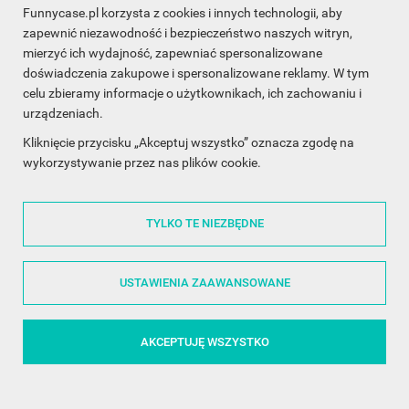
Funnycase.pl korzysta z cookies i innych technologii, aby
INFORMACJA O SKLEPIE

zapewnić niezawodność i bezpieczeństwo naszych witryn,
mierzyć ich wydajność, zapewniać spersonalizowane
INFORMACJE

doświadczenia zakupowe i spersonalizowane reklamy. W tym
celu zbieramy informacje o użytkownikach, ich zachowaniu i
OBSŁUGA KLIENTA

urządzeniach.
WSPÓŁPRACA

Kliknięcie przycisku „Akceptuj wszystko” oznacza zgodę na
wykorzystywanie przez nas plików cookie.
ŚLEDŹ NAS NA FACEBOOKU

TYLKO TE NIEZBĘDNE
Made with
❤
in Poland
USTAWIENIA ZAAWANSOWANE
AKCEPTUJĘ WSZYSTKO
©2014 - 2026 FunnyCase.pl | Wszelkie prawa zastrzeżone.