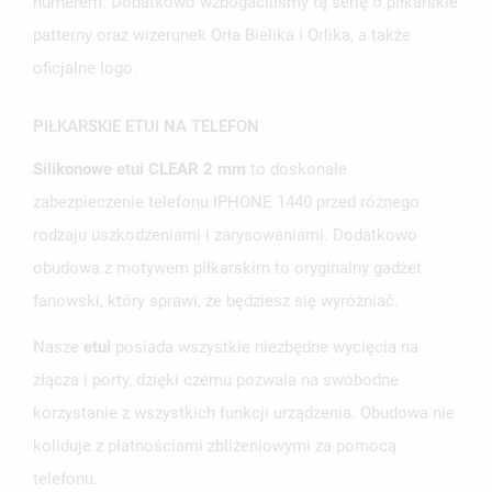
numerem. Dodatkowo wzbogaciliśmy tą serię o piłkarskie
UTWÓRZ NOWĄ LISTĘ
add_circle_outline
patterny oraz wizerunek Orła Bielika i Orlika, a także
oficjalne logo.
ANULUJ
ZALOGUJ SIĘ
ANULUJ
UTWÓRZ LISTĘ ŻYCZEŃ
PIŁKARSKIE ETUI NA TELEFON
Silikonowe etui CLEAR 2 mm
to doskonałe
zabezpieczenie telefonu IPHONE 1440 przed różnego
rodzaju uszkodzeniami i zarysowaniami. Dodatkowo
obudowa z motywem piłkarskim to oryginalny gadżet
fanowski, który sprawi, że będziesz się wyróżniać.
Nasze
etui
posiada wszystkie niezbędne wycięcia na
złącza i porty, dzięki czemu pozwala na swobodne
korzystanie z wszystkich funkcji urządzenia. Obudowa nie
koliduje z płatnościami zbliżeniowymi za pomocą
telefonu.