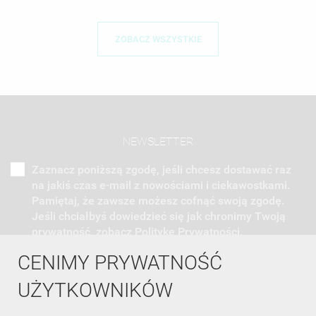
ZOBACZ WSZYSTKIE
NEWSLETTER
Zaznacz poniższą zgodę, jeśli chcesz dostawać raz
na jakiś czas e-mail z nowościami i ciekawostkami.
Pamiętaj, że zawsze możesz cofnąć swoją zgodę.
Jeśli chciałbyś dowiedzieć się jak chronimy Twoją
prywatność, zobacz Politykę Prywatności.
CENIMY PRYWATNOŚĆ
UŻYTKOWNIKÓW