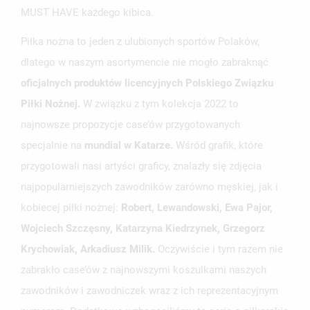
MUST HAVE każdego kibica.
Piłka nożna to jeden z ulubionych sportów Polaków,
dlatego w naszym asortymencie nie mogło zabraknąć
oficjalnych produktów licencyjnych Polskiego Związku
Piłki Nożnej.
W związku z tym kolekcja 2022 to
najnowsze propozycje case’ów przygotowanych
specjalnie na
mundial w Katarze.
Wśród grafik, które
przygotowali nasi artyści graficy, znalazły się zdjęcia
najpopularniejszych zawodników zarówno męskiej, jak i
kobiecej piłki nożnej:
Robert, Lewandowski, Ewa Pajor,
Wojciech Szczęsny, Katarzyna Kiedrzynek, Grzegorz
UTWÓRZ LISTĘ ŻYCZEŃ
Krychowiak, Arkadiusz Milik.
Oczywiście i tym razem nie
ZALOGUJ SIĘ
zabrakło case’ów z najnowszymi koszulkami naszych
NAZWA LISTY ŻYCZEŃ
MUSISZ BYĆ ZALOGOWANY BY ZAPISAĆ PRODUKTY NA
zawodników i zawodniczek wraz z ich reprezentacyjnym
MOJE LISTY ŻYCZEŃ
SWOJEJ LIŚCIE ŻYCZEŃ.