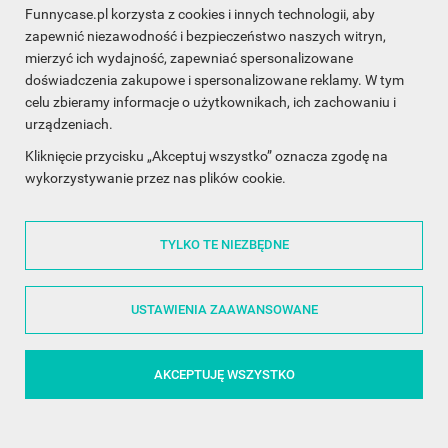
Funnycase.pl korzysta z cookies i innych technologii, aby
INFORMACJA O SKLEPIE

zapewnić niezawodność i bezpieczeństwo naszych witryn,
mierzyć ich wydajność, zapewniać spersonalizowane
INFORMACJE

doświadczenia zakupowe i spersonalizowane reklamy. W tym
celu zbieramy informacje o użytkownikach, ich zachowaniu i
OBSŁUGA KLIENTA

urządzeniach.
WSPÓŁPRACA

Kliknięcie przycisku „Akceptuj wszystko” oznacza zgodę na
wykorzystywanie przez nas plików cookie.
Made with
❤
in Poland
TYLKO TE NIEZBĘDNE
ŚLEDŹ NAS NA FACEBOOKU

USTAWIENIA ZAAWANSOWANE
AKCEPTUJĘ WSZYSTKO
©2014 - 2026 FunnyCase.pl | Wszelkie prawa zastrzeżone.