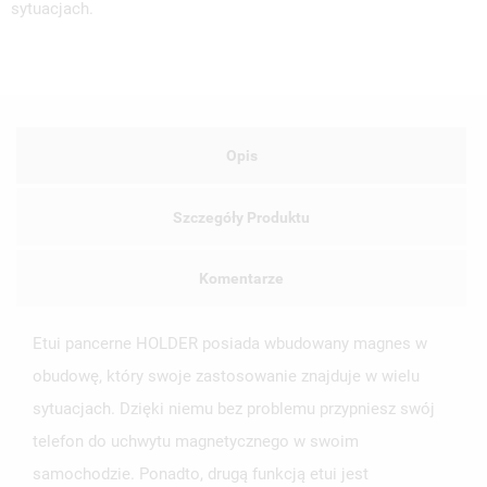
sytuacjach.
UTWÓRZ LISTĘ ŻYCZEŃ
ZALOGUJ SIĘ
NAZWA LISTY ŻYCZEŃ
MUSISZ BYĆ ZALOGOWANY BY ZAPISAĆ PRODUKTY NA
MOJE LISTY ŻYCZEŃ
Opis
SWOJEJ LIŚCIE ŻYCZEŃ.
UTWÓRZ NOWĄ LISTĘ
add_circle_outline
Szczegóły Produktu
ANULUJ
ZALOGUJ SIĘ
ANULUJ
UTWÓRZ LISTĘ ŻYCZEŃ
Komentarze
Etui pancerne HOLDER posiada wbudowany magnes w
obudowę, który swoje zastosowanie znajduje w wielu
sytuacjach. Dzięki niemu bez problemu przypniesz swój
telefon do uchwytu magnetycznego w swoim
samochodzie. Ponadto, drugą funkcją etui jest