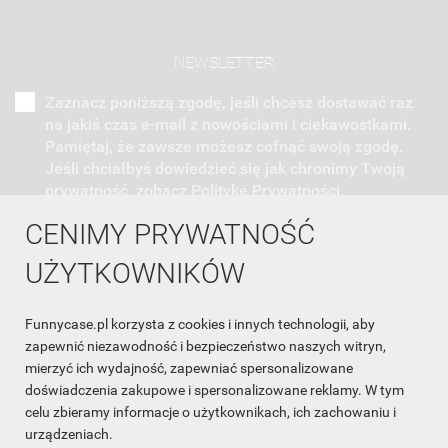
NEWSLETTER
Zaznacz poniższą zgodę, jeśli chcesz dostawać raz
na jakiś czas e-mail z nowościami i ciekawostkami.
Pamiętaj, że zawsze możesz cofnąć swoją zgodę.
Jeśli chciałbyś dowiedzieć się jak chronimy Twoją
prywatność, zobacz Politykę Prywatności.
CENIMY PRYWATNOŚĆ
UŻYTKOWNIKÓW
Funnycase.pl korzysta z cookies i innych technologii, aby
INFORMACJA O SKLEPIE

zapewnić niezawodność i bezpieczeństwo naszych witryn,
mierzyć ich wydajność, zapewniać spersonalizowane
INFORMACJE

doświadczenia zakupowe i spersonalizowane reklamy. W tym
celu zbieramy informacje o użytkownikach, ich zachowaniu i
OBSŁUGA KLIENTA

urządzeniach.