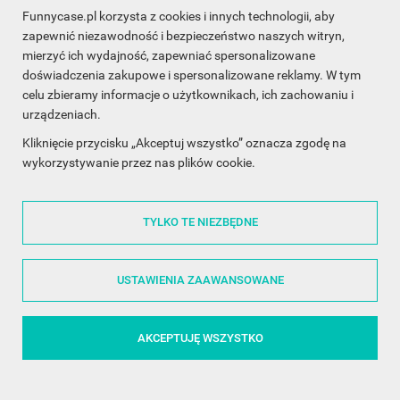
Funnycase.pl korzysta z cookies i innych technologii, aby
INFORMACJA O SKLEPIE

zapewnić niezawodność i bezpieczeństwo naszych witryn,
mierzyć ich wydajność, zapewniać spersonalizowane
INFORMACJE

doświadczenia zakupowe i spersonalizowane reklamy. W tym
celu zbieramy informacje o użytkownikach, ich zachowaniu i
OBSŁUGA KLIENTA

urządzeniach.
WSPÓŁPRACA

Kliknięcie przycisku „Akceptuj wszystko” oznacza zgodę na
wykorzystywanie przez nas plików cookie.
ŚLEDŹ NAS NA FACEBOOKU

TYLKO TE NIEZBĘDNE
Made with
❤
in Poland
USTAWIENIA ZAAWANSOWANE
AKCEPTUJĘ WSZYSTKO
©2014 - 2026 FunnyCase.pl | Wszelkie prawa zastrzeżone.