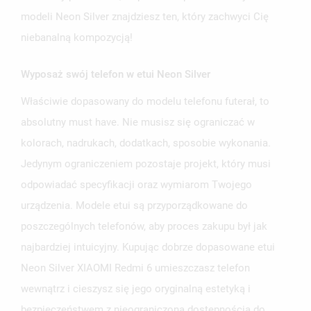
modeli Neon Silver znajdziesz ten, który zachwyci Cię
niebanalną kompozycją!
Wyposaż swój telefon w etui Neon Silver
UTWÓRZ LISTĘ ŻYCZEŃ
Właściwie dopasowany do modelu telefonu futerał, to
ZALOGUJ SIĘ
absolutny must have. Nie musisz się ograniczać w
NAZWA LISTY ŻYCZEŃ
MUSISZ BYĆ ZALOGOWANY BY ZAPISAĆ PRODUKTY NA
kolorach, nadrukach, dodatkach, sposobie wykonania.
MOJE LISTY ŻYCZEŃ
SWOJEJ LIŚCIE ŻYCZEŃ.
Jedynym ograniczeniem pozostaje projekt, który musi
UTWÓRZ NOWĄ LISTĘ
add_circle_outline
odpowiadać specyfikacji oraz wymiarom Twojego
ANULUJ
ZALOGUJ SIĘ
urządzenia. Modele etui są przyporządkowane do
ANULUJ
UTWÓRZ LISTĘ ŻYCZEŃ
poszczególnych telefonów, aby proces zakupu był jak
najbardziej intuicyjny. Kupując dobrze dopasowane etui
Neon Silver XIAOMI Redmi 6 umieszczasz telefon
wewnątrz i cieszysz się jego oryginalną estetyką i
bezpieczeństwem z nieograniczoną dostępnością do