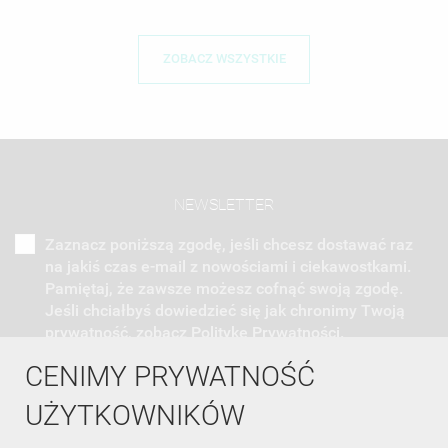
ZOBACZ WSZYSTKIE
NEWSLETTER
Zaznacz poniższą zgodę, jeśli chcesz dostawać raz
na jakiś czas e-mail z nowościami i ciekawostkami.
Pamiętaj, że zawsze możesz cofnąć swoją zgodę.
Jeśli chciałbyś dowiedzieć się jak chronimy Twoją
prywatność, zobacz Politykę Prywatności.
CENIMY PRYWATNOŚĆ
UŻYTKOWNIKÓW